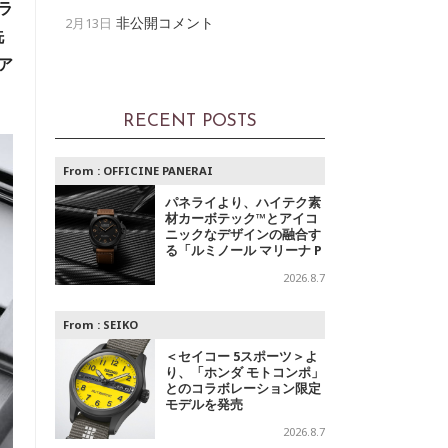
ラ
非公開コメント
2月13日
洗
ア
RECENT POSTS
From :
OFFICINE PANERAI
パネライより、ハイテク素
材カーボテック™とアイコ
ニックなデザインの融合す
る「ルミノール マリーナ P
AM01707」登場
2026.8.7
From :
SEIKO
＜セイコー 5スポーツ＞よ
り、「ホンダ モトコンポ」
とのコラボレーション限定
モデルを発売
2026.8.7