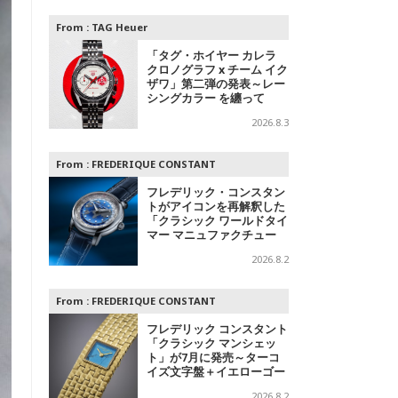
From :
TAG Heuer
「タグ・ホイヤー カレラ
クロノグラフ x チーム イク
ザワ」第二弾の発表～レー
シングカラー を纏って
2026.8.3
From :
FREDERIQUE CONSTANT
フレデリック・コンスタン
トがアイコンを再解釈した
「クラシック ワールドタイ
マー マニュファクチュー
ル」を発表
2026.8.2
From :
FREDERIQUE CONSTANT
フレデリック コンスタント
「クラシック マンシェッ
ト」が7月に発売～ターコ
イズ文字盤＋イエローゴー
ルドと、ミントグリーン文
2026.8.2