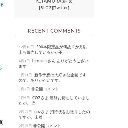
KITAMURA(a-ls)
る
[BLOG]
[Twitter]
RECENT COMMENTS
300本限定品が何故２か月以
12月18日
上も販売しているかが不
hiroaki.sさん ありがとうござい
4月1日
ル
ます
新作予想は大好きな企画です
3月31日
ので、ありがたいです。
非公開コメント
3月7日
COZさま 連絡お待ちしていまし
3月5日
たが、 当
、
cozさま 招待状をお送りしたの
2月27日
シ
ですが、未着
爽
非公開コメント
2月25日