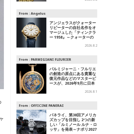
字盤＋スチールの2モデル
From :
Angelus
アンジェラスがクォーター
リピーターの自社名作をオ
マージュした「ティンクラ
ー 1958』～クォーターの
響き
2026.8.2
From :
PARMIGIANI FLEURIER
パルミジャーニ・フルリエ
の創造の原点にある貴重な
復元作品などのマスターピ
ースが、2026年9月に日本
で初めて特別公開
2026.8.1
め
From :
OFFICINE PANERAI
わ
パネライ、第38回アメリカ
ャ
ズカップを目指し 2つの新
しい「ルミノール ルナ・ロ
ッサ」を発表～ナポリ2027