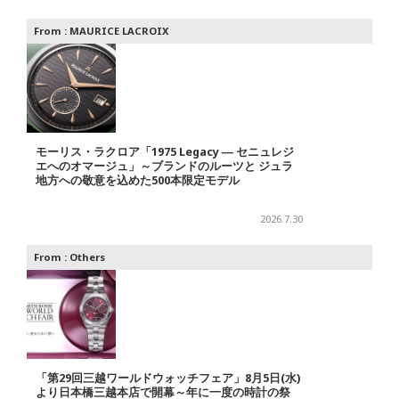
From :
MAURICE LACROIX
モーリス・ラクロア「1975 Legacy ― セニュレジ
エへのオマージュ」～ブランドのルーツと ジュラ
地方への敬意を込めた500本限定モデル
2026.7.30
From :
Others
「第29回三越ワールドウォッチフェア」8月5日(水)
より日本橋三越本店で開幕～年に一度の時計の祭