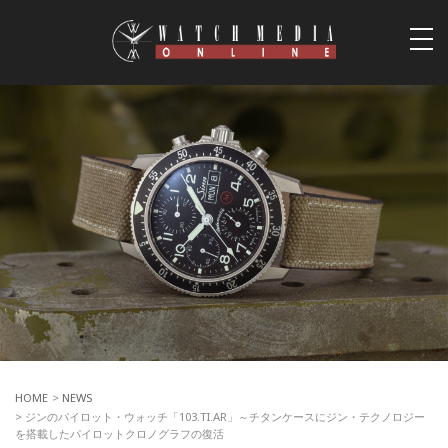
togg
navi
HOME
>
NEWS
> ジンのパイロット・ウォッチ「103.TI.AR」～チタンケースにジン・テクノロジー
を搭載したパイロットクロノグラフの復活