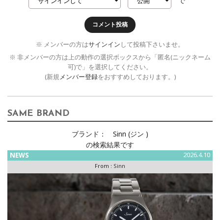
で
コメント投稿
※ メンバーの方は
サインイン
して投稿下さいませ。
※ 非メンバーの方は上の動作の選択ボックスから「匿名(ニックネーム
可)で」を選択してください。
(新規
メンバー登録
をおすすめしております。)
SAME BRAND
ブランド：
Sinn (ジン )
の検索結果です
NEWS
2026.4.10
From :
Sinn