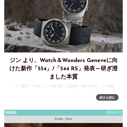
ジン より、Watch＆Wonders Geneveに向
けた新作「554」/「544 RS」発表～研ぎ澄
ました本質
ジン新作「554」/「544 RS」の発表～研ぎ澄ました本質
「544」と「544 RS」は、機能性とフォルムのバランスを追
続きを読む
求した機械式腕時計です。明確なデザイン、精密な製造技
術、そして本質に焦点を当てたこのモデルは、「544」白い秒
NEWS
2026.4.10
From :
Sinn