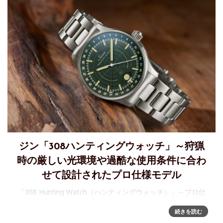
ジン「308ハンティングウォッチ」～狩猟
時の厳しい光環境や過酷な使用条件に合わ
せて設計されたプロ仕様モデル
「308 Hunting Watch（ハンティングウォッチ）」～プロ仕
様の設計「308 Hunting Watch（ハンティングウォッチ）」
続きを読む
は、機械式時計の精度と、狩猟時に直面する厳しい光環境や