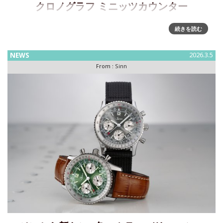
クロノグラフ ミニッツカウンター
世界100本限定の「936 S」～60分積算計を搭載するクロノグ
続きを読む
ラフ・ミニッツカウンター時計と技術の代表的見本：100本限
定の「936 S」は、正確な時間計測と機能性を重視したデザイ
NEWS
2026.3.5
ンを融合したクロノグラフとして開発されました。サブダイ
From :
Sinn