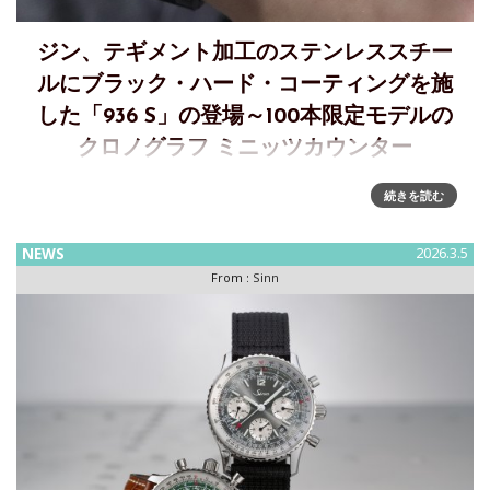
ジン、テギメント加工のステンレススチー
ルにブラック・ハード・コーティングを施
した「936 S」の登場～100本限定モデルの
クロノグラフ ミニッツカウンター
世界100本限定の「936 S」～60分積算計を搭載するクロノグ
続きを読む
ラフ・ミニッツカウンター時計と技術の代表的見本：100本限
定の「936 S」は、正確な時間計測と機能性を重視したデザイ
NEWS
2026.3.5
ンを融合したクロノグラフとして開発されました。サブダイ
From :
Sinn