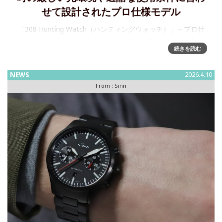
せて設計されたプロ仕様モデル
「308 Hunting Watch（ハンティングウォッチ）」～プロ仕
様の設計「308 Hunting Watch（ハンティングウォッチ）」
続きを読む
は、機械式時計の精度と、狩猟時に直面する厳しい光環境や
過酷な使用条件に合わせて特別に設計した機能
NEWS
2026.4.10
From :
Sinn