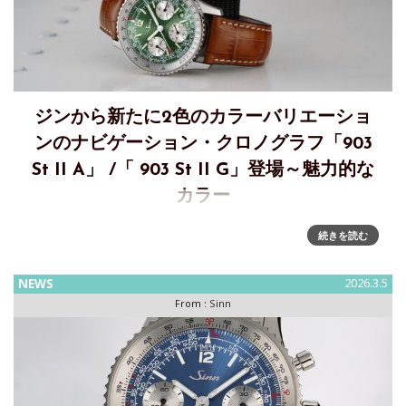
ジンから新たに2色のカラーバリエーショ
ンのナビゲーション・クロノグラフ「903
St II A」 /「 903 St II G」登場～魅力的な
カラー
新作「903 St II A」 /「 903 St II G」～魅力的なカラー新た
続きを読む
な2色のカラーバリエーションと1つの技術的特徴。ナビゲー
ション・クロノグラフ903 St II Aと903 St II Gは、高機能モ
NEWS
2026.3.5
デルとして903
From :
Sinn