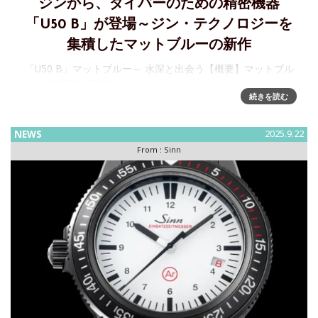
ジンから、ダイバーのための精密機器
「U50 B」が登場～ジン・テクノロジーを
集積したマットブルーの新作
「U50 B」マットブルー～ 水深と出会う【概要】マットブル
ー文字盤高強度耐海水性ドイツ Uボート・スチール製ケース/
続きを読む
リューズ欧州潜水機器規格に基づき試験済み、独立機関によ
る認証取得500mまでの防水と耐圧性能（＝50気圧）テ
NEWS
2025.9.22
From :
Sinn