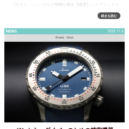
「U1 S L」～シンプルで明瞭な輝き【概要】ハイブリッドセ
ラミック、フル発光文字盤ケースとリューズに高強度海水耐
続きを読む
性のドイツ製Uボート・スチール使用テギメント・テクノロジ
ーを用いたブラック・ハード・コーティングDNVによるヨー
ロッパ
NEWS
2025.11.6
From :
Sinn