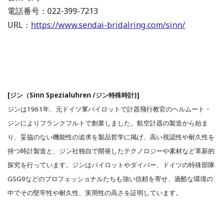
電話番号：022-399-7213
URL：
https://www.sendai-bridalring.com/sinn/
[ジン（Sinn Spezialuhren /ジン特殊時計)]
ジンは1961年、元ドイツ軍パイロットで計器飛行教官のヘルムート・
ジンによりフランクフルトで創業しました。航空計器の製造から始ま
り、妥協のない機能性の追求を製品哲学に掲げ、高い視認性や耐久性を
持つ時計製造と、ジン社独自で開発したテクノロジーや素材など革新的
探究を行っています。ジンはパイロットやダイバー、ドイツの特殊部隊
GSG9などのプロフェッショナルたちも強い信頼を寄せ、過酷な環境の
中でその堅牢性や耐久性、実用性の高さを証明しています。