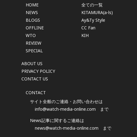
HOME
全ての一覧
NEWS
KITAMURA(a-ls)
BLOGS
Ay&Ty Style
OFFLINE
CC Fan
WTO
KIH
REVIEW
SPECIAL
ABOUT US
PRIVACY POLICY
CONTACT US
CONTACT
サイト全般のご連絡・お問い合わせは
info@watch-media-online.com
まで
News記事に関するご連絡は
news@watch-media-online.com
まで