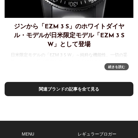
ジンから「EZM 3 S」のホワイトダイヤ
ル・モデルが日米限定モデル「EZM 3 S
W」として登場
日米限定モデルの「EZM 3 S W」～純粋な機能性、一切の妥
協なしジンは日米限定モデルとして【EZM 3 S W】を発表し
続きを読む
ました。この時計は 待望のシリーズ初の白文字盤を備え、日
本では100本販売します。 極限環境下での潜水任務
関連ブランドの記事を全て見る
MENU
レギュラーブロガー