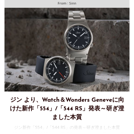
From :
Sinn
ジン より、Watch＆Wonders Geneveに向
けた新作「554」/「544 RS」発表～研ぎ澄
ました本質
ジン新作「554」/「544 RS」の発表～研ぎ澄ました本質
「544」と「544 RS」は、機能性とフォルムのバランスを追