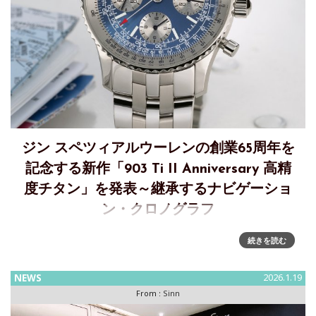
ジン スペツィアルウーレンの創業65周年を
記念する新作「903 Ti II Anniversary 高精
度チタン」を発表～継承するナビゲーショ
ン・クロノグラフ
「903 Ti II ANNIVERSARY 高精度チタン」～継承するナビゲ
続きを読む
ーション・クロノグラフ65年にわたり、ジン・スペツィアル
ウーレンという名は卓越した技術力、機能的な強靭性、そし
NEWS
2026.1.19
て確立した技術的コンセプトを再解釈す
From :
Sinn