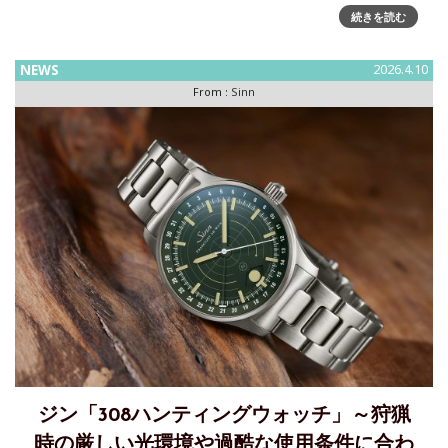
続きを読む
求した機械式腕時計です。明確なデザイン、精密な製造技
術、そして本質に焦点を当てたこのモデルは、「544」白い秒
NEWS
2026.4.10
From :
Sinn
ジン「308ハンティングウォッチ」～狩猟
時の厳しい光環境や過酷な使用条件に合わ