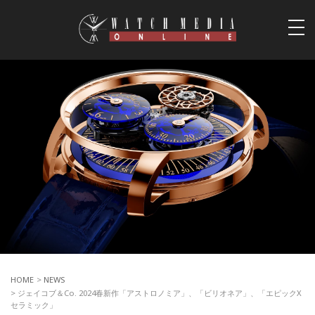
togg
navi
HOME
>
NEWS
> ジェイコブ＆Co. 2024春新作「アストロノミア」、「ビリオネア」、「エピックX
セラミック」