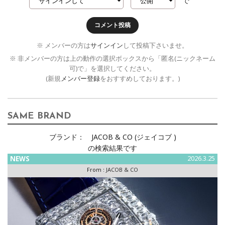
で
コメント投稿
※ メンバーの方は
サインイン
して投稿下さいませ。
※ 非メンバーの方は上の動作の選択ボックスから「匿名(ニックネーム
可)で」を選択してください。
(新規
メンバー登録
をおすすめしております。)
SAME BRAND
ブランド：
JACOB & CO (ジェイコブ )
の検索結果です
NEWS
2026.3.25
From :
JACOB & CO