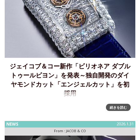
ジェイコブ＆コー新作「ビリオネア ダブル
トゥールビヨン」を発表～独自開発のダイ
ヤモンドカット「エンジェルカット」を初
採用
ジェイコブ＆コー、独自開発のダイヤモンドカット「エンジ
続きを読む
ェルカット」を初採用した「ビリオネア ダブルトゥールビヨ
ン」を発表創業40周年を記念し、独自開発・特許取得のダイ
NEWS
2026.1.31
ヤモンドカット「エンジェルカット」を発表。その初採用モ
From :
JACOB & CO
デル「ビリオネア