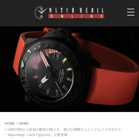
togg
navi
HOME
>
NEWS
> UNDONEから虹色の配色が映える、遊び心満載のユニークなコラボモデル
「Aquadeep × Jack Hypoxia」が新登場