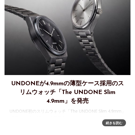
UNDONEが4.9mmの薄型ケース採用のス
リムウォッチ「The UNDONE Slim
4.9mm」を発売
UNDONE初のスリムウォッチ「The UNDONE Slim 4.9mm」
発売～わずか4.9mmの薄型ケースに、カスタム刻印をカスタ
続きを読む
マイズウォッチブランド「UNDONE」は、ブランド初のスリ
ムウォッチ「The UNDONE Slim