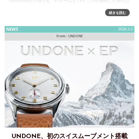
UNDONEが手掛ける、F1チームとTVアニメが融合した新たな
プロジェクトが始動 アトラシアン ウィリアムズ F1チーム ×
続きを読む
TVアニメ『ダンダダン』Powered by UNDONEという前例の
ないスペシャルコラボレーシ
NEWS
2026.3.3
From :
UNDONE
UNDONE、初のスイスムーブメント搭載