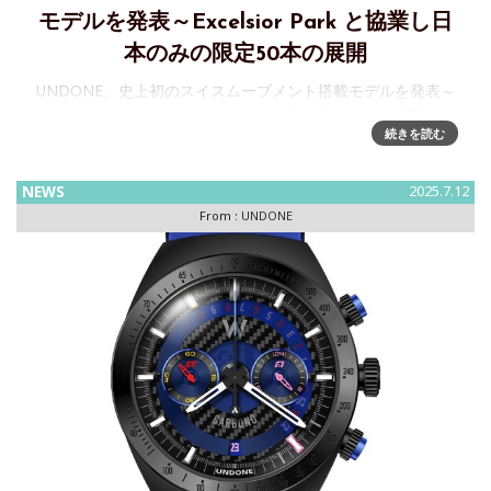
モデルを発表～Excelsior Park と協業し日
本のみの限定50本の展開
UNDONE、史上初のスイスムーブメント搭載モデルを発表～
Excelsior Parkとの協業により、日本限定50本で展開
続きを読む
UNDONE JAPANは、スイスの老舗時計ブランドExcelsior
Park と協業し、UNDONE史上初とな
NEWS
2025.7.12
From :
UNDONE