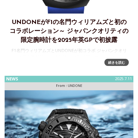
UNDONEがF1の名門ウィリアムズと初の
コラボレーション～ ジャパンクオリティの
限定腕時計を2025年英GPで初披露
F1名門ウィリアムズとUNDONEが初コラボ ジャパンクオリ
ティの限定腕時計を2025年英GPで初披露～ファンとのリアル
続きを読む
なつながりを形にした特別な1本。限定特典や参加企画も予定
カスタマイズウォッチブランド「UNDONE（アンダーン）」
は
NEWS
2025.7.11
From :
UNDONE