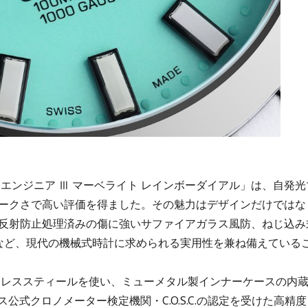
「エンジニア Ⅲ マーベライト レインボーダイアル」は、自発光
ークさで高い評価を得ました。その魅力はデザインだけではな
反射防止処理済みの傷に強いサファイアガラス風防、ねじ込み
水など、現代の機械式時計に求められる実用性を兼ね備えている
テンレススティールを使い、ミューメタル製インナーケースの内
ス公式クロノメーター検定機関・C.O.S.C.の認定を受けた高精度