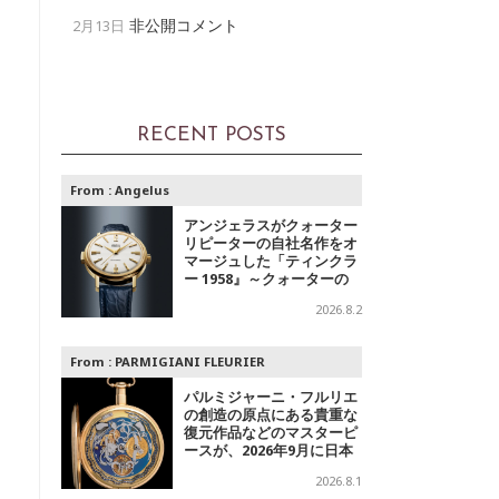
非公開コメント
2月13日
RECENT POSTS
From :
Angelus
アンジェラスがクォーター
リピーターの自社名作をオ
マージュした「ティンクラ
ー 1958』～クォーターの
響き
2026.8.2
From :
PARMIGIANI FLEURIER
パルミジャーニ・フルリエ
の創造の原点にある貴重な
復元作品などのマスターピ
ースが、2026年9月に日本
で初めて特別公開
2026.8.1