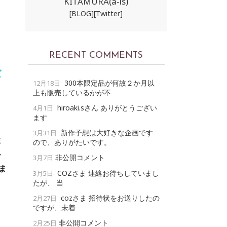
KITAMURA(a-ls)
[BLOG]
[Twitter]
RECENT COMMENTS
な
300本限定品が何故２か月以
12月18日
上も販売しているかが不
hiroaki.sさん ありがとうござい
4月1日
ます
新作予想は大好きな企画です
3月31日
性
ので、ありがたいです。
ト
非公開コメント
3月7日
ま
COZさま 連絡お待ちしていまし
3月5日
たが、 当
cozさま 招待状をお送りしたの
2月27日
ですが、未着
非公開コメント
2月25日