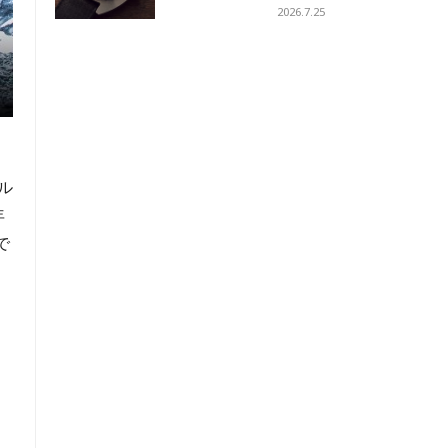
タンで再解釈された不朽の
2026.7.25
伝説へのオマージュ
テ
ル
年
で