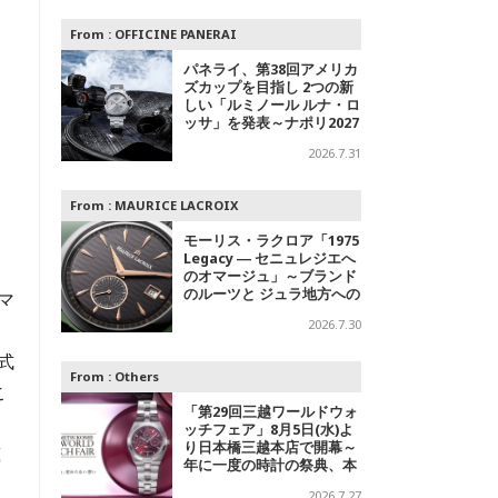
From :
OFFICINE PANERAI
パネライ、第38回アメリカ
ズカップを目指し 2つの新
しい「ルミノール ルナ・ロ
ッサ」を発表～ナポリ2027
への
2026.7.31
From :
MAURICE LACROIX
モーリス・ラクロア「1975
Legacy ― セニュレジエへ
のオマージュ」～ブランド
のルーツと ジュラ地方への
マ
敬意を込めた500本限定モ
2026.7.30
デル
式
From :
Others
こ
「第29回三越ワールドウォ
ッチフェア」8月5日(水)よ
り日本橋三越本店で開幕～
蔵
年に一度の時計の祭典、本
館1階 中央ホールでスペシ
2026.7.27