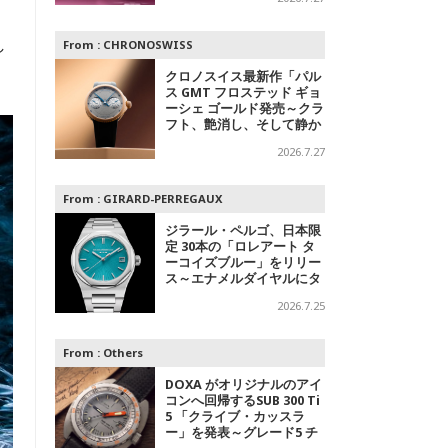
ャルエキシビジョンも
、
し
From :
CHRONOSWISS
クロノスイス最新作「パル
ス GMT フロステッド ギョ
ーシェ ゴールド発売～クラ
フト、艶消し、そして静か
なる主張
2026.7.27
From :
GIRARD-PERREGAUX
ジラール・ペルゴ、日本限
定 30本の「ロレアート タ
ーコイズブルー」をリリー
ス～エナメルダイヤルにタ
ーコイズブルーを採用
2026.7.25
From :
Others
DOXA がオリジナルのアイ
コンへ回帰するSUB 300 Ti
5 「クライブ・カッスラ
ー」を発表～グレード5 チ