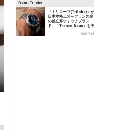
From :
Trilobe
「トリローブ(Trilobe)」が
日本本格上陸～フランス発
の独立系ウォッチブラン
ド、「Trente-Deux」を中
心に、針を持たない時計を
2026.7.23
展開
げ