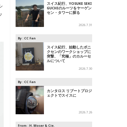
スイス紀行、YOSUKE SEKI
シ
GUCHIのルーツをヤーゲン
セン・タワーに探る
ッ
ー
2026.7.31
By :
CC Fan
スイス紀行、始動したボニ
クセンのワークショップに
突撃、「究極」のカルーセ
ルについて
2026.7.30
By :
CC Fan
カンタロス リブートプロジ
ェクトでスイスに
2026.7.26
From :
H. Moser & Cie.