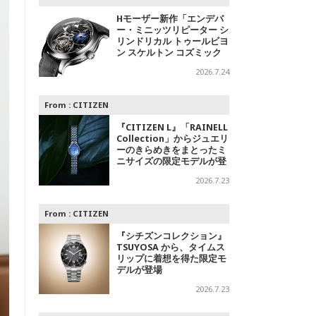
Hモーザー新作「エンデバ
ー・ミニッツリピーター シ
リンドリカル トゥールビヨ
ン スケルトン コズミック
レイン」～光の中に浮かび
2026.7.24
上がる精密機械
From :
CITIZEN
『CITIZEN L』「RAINELL
Collection」からジュエリ
ーのきらめきをまとったミ
ニサイズの限定モデルが登
場
2026.7.23
From :
CITIZEN
『シチズンコレクション』
TSUYOSA から、タイムス
リップに着想を得た限定モ
デルが登場
2026.7.23