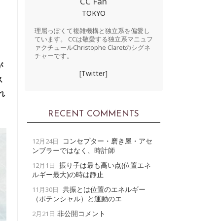
CC Fan
TOKYO
理屈っぽくて複雑機構と独立系を偏愛し
ています。 CCは敬愛する独立系マニュフ
ァクチュールChristophe Claretのシグネ
チャーです。
が
[Twitter]
ス
れ
RECENT COMMENTS
コンセプター・磨き屋・アセ
12月24日
ンブラーではなく、時計師
振り子は最も高い点(位置エネ
12月1日
ルギー最大)の時は静止
共振とは位置のエネルギー
11月30日
（ポテンシャル）と運動のエ
非公開コメント
2月21日