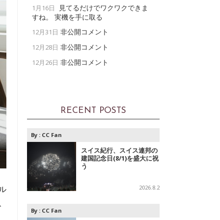
見てるだけでワクワクできま
1月16日
すね。 実機を手に取る
非公開コメント
12月31日
非公開コメント
12月28日
非公開コメント
12月26日
RECENT POSTS
By :
CC Fan
スイス紀行、スイス連邦の
建国記念日(8/1)を盛大に祝
う
2026.8.2
ル
、
By :
CC Fan