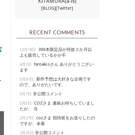
KITAMURA(a-ls)
[BLOG]
[Twitter]
RECENT COMMENTS
バ
300本限定品が何故２か月以
12月18日
上も販売しているかが不
hiroaki.sさん ありがとうござい
4月1日
ます
新作予想は大好きな企画です
3月31日
ア
ので、ありがたいです。
非公開コメント
3月7日
COZさま 連絡お待ちしていまし
3月5日
たが、 当
cozさま 招待状をお送りしたの
2月27日
ですが、未着
非公開コメント
2月25日