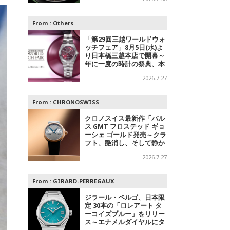
デル
From :
Others
「第29回三越ワールドウォ
ッチフェア」8月5日(水)よ
り日本橋三越本店で開幕～
年に一度の時計の祭典、本
館1階 中央ホールでスペシ
2026.7.27
ャルエキシビジョンも
From :
CHRONOSWISS
クロノスイス最新作「パル
ス GMT フロステッド ギョ
ーシェ ゴールド発売～クラ
フト、艶消し、そして静か
なる主張
2026.7.27
From :
GIRARD-PERREGAUX
ジラール・ペルゴ、日本限
定 30本の「ロレアート タ
ーコイズブルー」をリリー
ス～エナメルダイヤルにタ