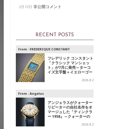
非公開コメント
2月13日
RECENT POSTS
From :
FREDERIQUE CONSTANT
フレデリック コンスタント
「クラシック マンシェッ
ト」が7月に発売～ターコ
イズ文字盤＋イエローゴー
ルドと、ミントグリーン文
2026.8.2
字盤＋スチールの2モデル
From :
Angelus
アンジェラスがクォーター
リピーターの自社名作をオ
マージュした「ティンクラ
ー 1958』～クォーターの
響き
2026.8.2