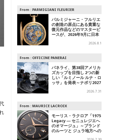
From :
PARMIGIANI FLEURIER
パルミジャーニ・フルリエ
の創造の原点にある貴重な
復元作品などのマスターピ
ースが、2026年9月に日本
で初めて特別公開
2026.8.1
From :
OFFICINE PANERAI
パネライ、第38回アメリカ
ズカップを目指し 2つの新
しい「ルミノール ルナ・ロ
ッサ」を発表～ナポリ2027
への
2026.7.31
っ
代
From :
MAURICE LACROIX
れ
モーリス・ラクロア「1975
Legacy ― セニュレジエへ
のオマージュ」～ブランド
のルーツと ジュラ地方への
敬意を込めた500本限定モ
2026.7.30