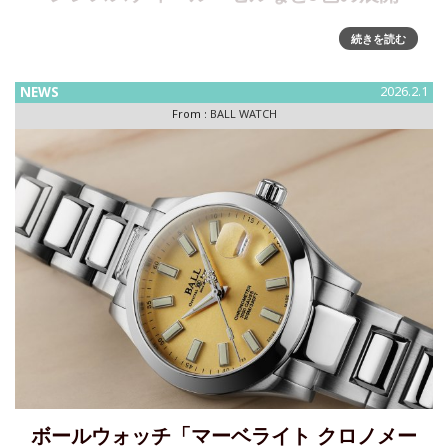
「異端児」の名を冠したGMTウォッチがさらなる進化～ター
続きを読む
コイズブルー文字盤やペプシベゼル仕様を追加した「アウト
ライアー」を発売開始堅牢かつ高い信頼性を備えたプラクテ
NEWS
2026.2.1
ィカルな機械式時計を展開するボール ウォッチ・ジャパン株
From :
BALL WATCH
式会社は、先
ボールウォッチ「マーベライト クロノメー