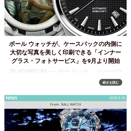
ボール ウォッチが、ケースバックの内側に
大切な写真を美しく印刷できる「インナー
グラス・フォトサービス」を9月より開始
“思い出”を時計に刻む―― ボール ウォッチ、 「インナーグラ
ス・フォトサービス」を 9 月より開始 ～ケースバックの内側
続きを読む
に、大切な写真を美しく印刷できるパーソナルオーダーサー
ビス堅牢かつ高い信頼性を誇る機械
NEWS
2025.6.16
From :
BALL WATCH