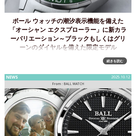
ボール ウォッチの潮汐表示機能を備えた
「オーシャン エクスプローラー」に新カラ
ーバリエーション～ブラックもしくはグリ
ーンのダイヤルを備えた限定モデル
「オーシャン エクスプローラー」、新カラーバリエーション
続きを読む
発売 ～潮汐表示機能を極めた究極の海洋タイムピース堅牢か
つ信頼性の高いプラクティカルな機械式時計を展開するボー
NEWS
2025.10.12
ル ウォッチ・ジャパン株式会社は、機械式時計としては極め
From :
BALL WATCH
て希少な「