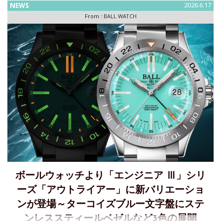
NEWS
2026.6.17
れた『PEANUTS』は、コミックの枠を超えて世界中で愛され
From :
BALL WATCH
続け
ボールウォッチより「エンジニア Ⅲ」シリ
ーズ「アウトライアー」に新バリエーショ
ンが登場～ターコイズブルー文字盤にステ
ンレススティールベゼルなど3色の展開