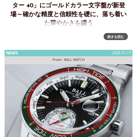
ター 40」にゴールドカラー文字盤が新登
場～確かな精度と信頼性を礎に、落ち着い
た華やかさを纏う
確かな精度と信頼性を礎に、落ち着いた華やかさを纏う～
続きを読む
「マーベライト クロノメーター 40」にゴールドカラー文字盤
が新登場堅牢性と精度を両立し、過酷な使用環境下でも確実
NEWS
2025.11.17
に機能する実用時計を追求し続けるボール ウォッチ・ジャパ
From :
BALL WATCH
ン株式会社は、