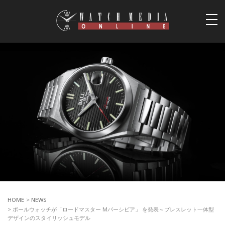
togg
navi
HOME
>
NEWS
> ボールウォッチが「ロードマスター Mパーシビア」 を発表～ブレスレット一体型
デザインのスタイリッシュモデル