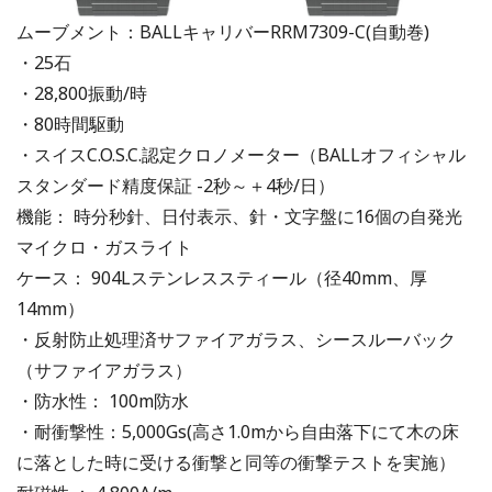
ムーブメント：BALLキャリバーRRM7309-C(自動巻)
・25石
・28,800振動/時
・80時間駆動
・スイスC.O.S.C.認定クロノメーター（BALLオフィシャル
スタンダード精度保証 -2秒～＋4秒/日）
機能： 時分秒針、日付表示、針・文字盤に16個の自発光
マイクロ・ガスライト
ケース： 904Lステンレススティール（径40mm、厚
14mm）
・反射防止処理済サファイアガラス、シースルーバック
（サファイアガラス）
・防水性： 100m防水
・耐衝撃性：5,000Gs(高さ1.0mから自由落下にて木の床
に落とした時に受ける衝撃と同等の衝撃テストを実施）