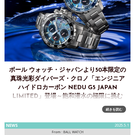
ボール ウォッチ・ジャパンより50本限定の
真珠光彩ダイバーズ・クロノ「エンジニア
ハイドロカーボン NEDU G5 JAPAN
LIMITED」登場～飽和潜水の極限に挑む
飽和潜水の極限に挑む、50本限定の真珠光彩ダイバーズ・ク
続きを読む
ロノ「エンジニア ハイドロカーボン NEDU G5 JAPAN
LIMITED」登場～お好きな限定番号でのご予約は、
NEWS
2025.5.1
6/20（金）スタート堅牢かつ信頼性の高いプラクティカルな
From :
BALL WATCH
機