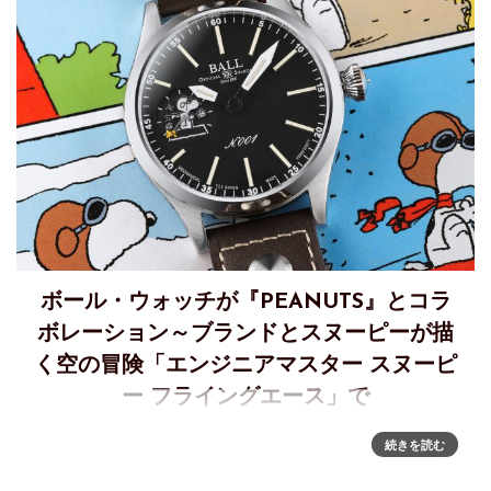
ボール・ウォッチが『PEANUTS』とコラ
ボレーション～ブランドとスヌーピーが描
く空の冒険「エンジニアマスター スヌーピ
ー フライングエース」で
新たな高みへ――ボール ウォッチとスヌーピーが描く空の冒
続きを読む
険遊び心。挑戦する勇気。そして人々の心を温かくするユー
モア。1950年にチャールズ・M・シュルツによって生み出さ