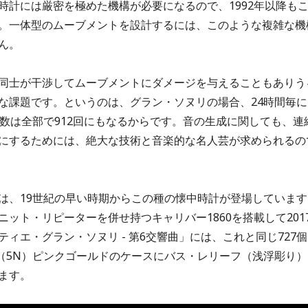
時計には厳密を極めた機構が必要になるので、1992年以降も
。一体型のムーブメントを設計するには、このような複雑な機
ん。
同士が干渉してムーブメントにダメージを与えることもありう
な課題です。というのは、グラン・ソヌリの場合、24時間毎に
数は全部で912回にもなるからです。音の生成に関しても、連
にするためには、絶大な技術と音楽的な名人芸が求められるの
は、19世紀の早い時期からこの種の懐中時計が登場しています
ット・リピーターを併せ持つキャリバー1860を搭載して201
ィエ・グラン・ソヌリ - 第6交響曲」には、これと同じ727個
（5N）ピンクゴールドのケースにバス・レリーフ（浅浮彫り）
ます。