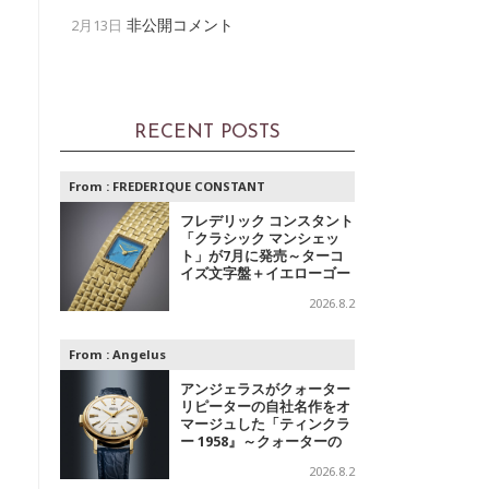
非公開コメント
2月13日
RECENT POSTS
From :
FREDERIQUE CONSTANT
フレデリック コンスタント
「クラシック マンシェッ
ト」が7月に発売～ターコ
イズ文字盤＋イエローゴー
ルドと、ミントグリーン文
2026.8.2
字盤＋スチールの2モデル
From :
Angelus
アンジェラスがクォーター
リピーターの自社名作をオ
マージュした「ティンクラ
ー 1958』～クォーターの
響き
2026.8.2