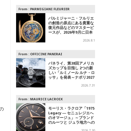
From :
PARMIGIANI FLEURIER
パルミジャーニ・フルリエ
の創造の原点にある貴重な
復元作品などのマスターピ
ースが、2026年9月に日本
で初めて特別公開
2026.8.1
From :
OFFICINE PANERAI
パネライ、第38回アメリカ
ズカップを目指し 2つの新
しい「ルミノール ルナ・ロ
ッサ」を発表～ナポリ2027
への
2026.7.31
From :
MAURICE LACROIX
の
モーリス・ラクロア「1975
Legacy ― セニュレジエへ
のオマージュ」～ブランド
のルーツと ジュラ地方への
敬意を込めた500本限定モ
2026.7.30