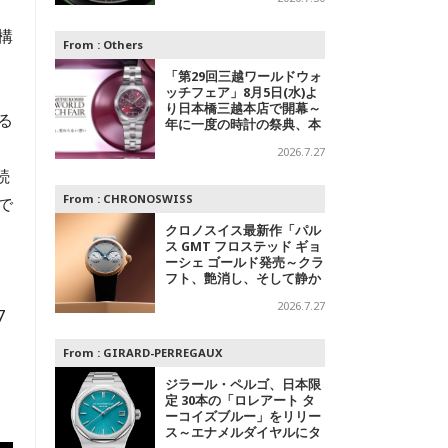
デル
こ
構
From :
Others
「第29回三越ワールドウォ
ッチフェア」8月5日(水)よ
り日本橋三越本店で開幕～
る
年に一度の時計の祭典、本
館1階 中央ホールでスペシ
2026.7.27
ャルエキシビジョンも
続
From :
CHRONOSWISS
で
クロノスイス最新作「パル
ス GMT フロステッド ギョ
ーシェ ゴールド発売～クラ
フト、艶消し、そして静か
なる主張
2026.7.27
7
From :
GIRARD-PERREGAUX
ジラール・ペルゴ、日本限
定 30本の「ロレアート タ
ーコイズブルー」をリリー
ス～エナメルダイヤルにタ