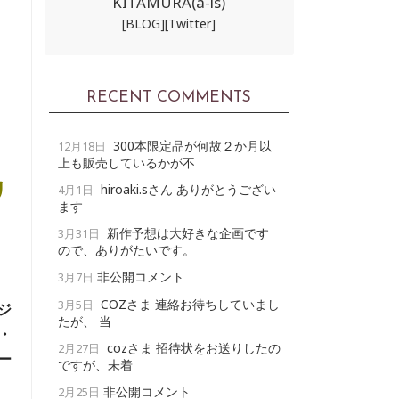
KITAMURA(a-ls)
[BLOG]
[Twitter]
RECENT COMMENTS
300本限定品が何故２か月以
12月18日
上も販売しているかが不
リ
hiroaki.sさん ありがとうござい
4月1日
ます
新作予想は大好きな企画です
3月31日
ので、ありがたいです。
非公開コメント
3月7日
COZさま 連絡お待ちしていまし
3月5日
ジ
たが、 当
・
cozさま 招待状をお送りしたの
2月27日
ー
ですが、未着
非公開コメント
2月25日