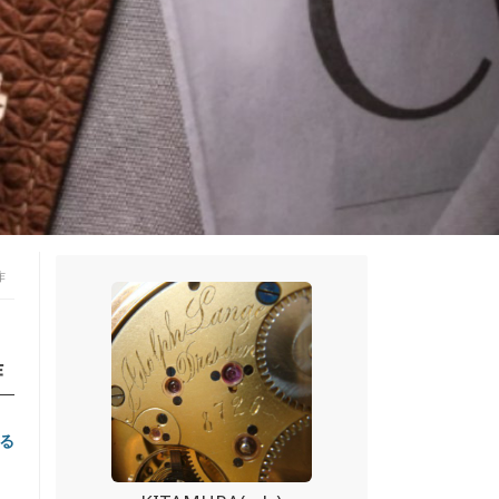
作
作
る