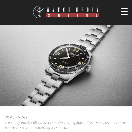
togg
navi
HOME
>
NEWS
> オリスが1965年の最初のダイバーズウォッチを復刻～「ダイバーズ65 アニバーサ
リー エディョン」、60年目のダイバース65