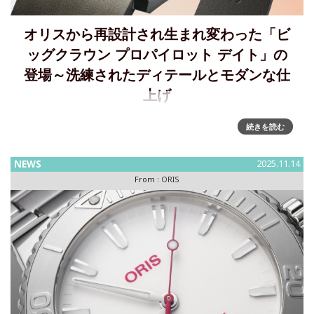
オリスから再設計され生まれ変わった「ビ
ッグクラウン プロパイロット デイト」の
登場～洗練されたディテールとモダンな仕
上げ
Oris、新作「ビッグクラウン プロパイロット」を発表～再設
続きを読む
計されて日常の冒険のために生まれ変わった新しいプロパイ
ロット デイト日常の冒険のためにデザインされた、機能美あ
NEWS
2025.11.14
ふれる魅力的な機械式時計です。1938年に誕生したオリス初
From :
ORIS
の純