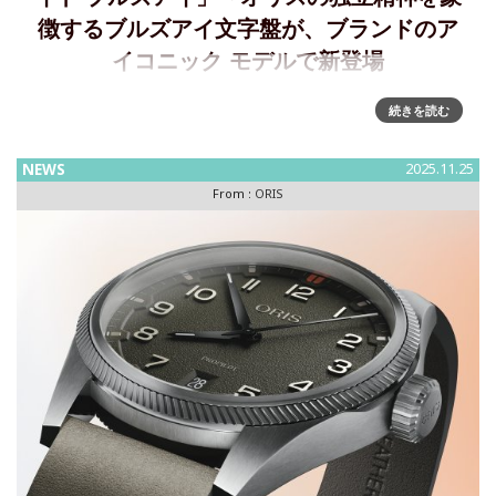
徴するブルズアイ文字盤が、ブランドのア
イコニック モデルで新登場
Oris、新作「ビッグクラウンポインターデイト ブルズアイ」
続きを読む
を発表～オリスの独立した精神を象徴するブルズアイ文字盤
が、ブランドを代表するモデルで新登場オリスは120年以上に
NEWS
2025.11.25
わたり、自由な発想と独立心を貫く時計ブランドです。グル
From :
ORIS
ープや