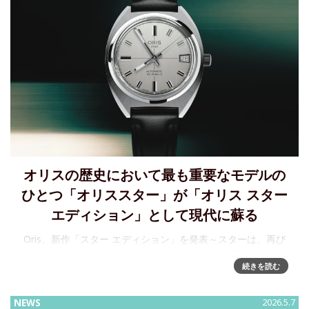
オリスの歴史において最も重要なモデルの
ひとつ「オリススター」が「オリス スター
エディション」として現代に蘇る
Oris、新作「スター エディション」を発表～スターは、再び
輝く1965年、オリスはスイス時計業界に大きな変革をもたら
続きを読む
しました。その翌年、初のオリス製レバー脱進機搭載モデル
が誕生。それから60年、2026年新作の「オリス スターエデ
NEWS
2026.5.7