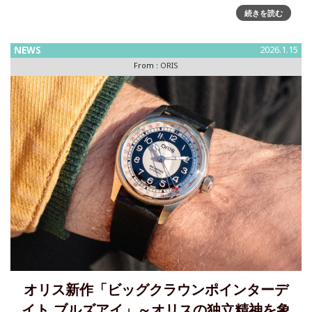
今年、オリスのアートリエコンプリケーションが再び登場。
続きを読む
ムーンフェイズを備えたスイスメイドの機械式時計がもたら
す喜びは、決して色あせることがないことを証明していま
す。洗練されたラ
NEWS
2026.1.15
From :
ORIS
オリス新作「ビッグクラウンポインターデ
イト ブルズアイ」～オリスの独立精神を象