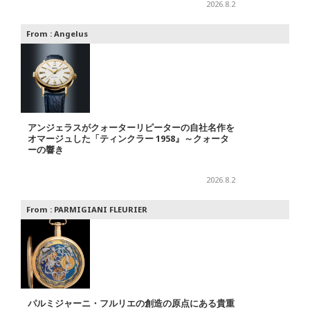
2026.8.2
From :
Angelus
アンジェラスがクォーターリピーターの自社名作を
オマージュした「ティンクラー 1958』～クォータ
ーの響き
2026.8.2
From :
PARMIGIANI FLEURIER
パルミジャーニ・フルリエの創造の原点にある貴重