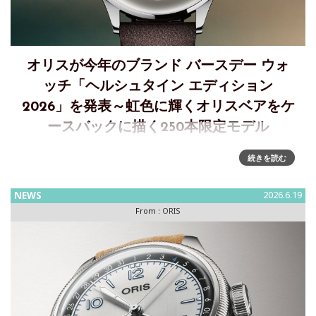
オリスが今年のブランド バースデー ウォ
ッチ「ヘルシュタイン エディション
2026」を発表～虹色に輝くオリスベアをケ
ースバックに描く250本限定モデル
オリスの誕生日を祝う「ヘルシュタイン エディション
続きを読む
2026」年に一度の特別な日、毎年6月1日、オリスの特別な感
謝の気持ちを込めて、極めて限られた本数の特別なモデルを
NEWS
2026.6.19
発表します。今年の「ヘルシュタイン エディション」は、新
From :
ORIS
型アートリエを