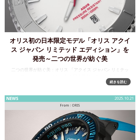
オリス初の日本限定モデル「オリス アクイ
ス ジャパン リミテッド エディション」を
発売～二つの世界が紡ぐ美
二つの世界が紡ぐ美：オリス 「アクイス ジャパン リミテッ
ド エディション」～オリス初の日本限定モデルを発売オリス
続きを読む
の中でもベストセラーのアクイスコレクション。中でも日本
で特に人気の「アクイス デイト レリーフ」をベースにした日
本限定
NEWS
2025.10.21
From :
ORIS