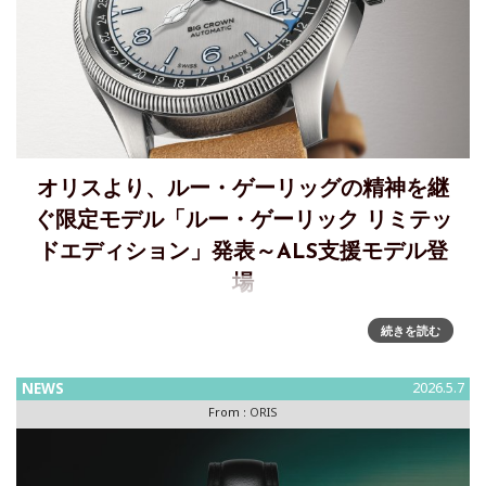
オリスより、ルー・ゲーリッグの精神を継
ぐ限定モデル「ルー・ゲーリック リミテッ
ドエディション」発表～ALS支援モデル登
場
ルー・ゲーリッグの精神を継ぐ限定ORIS時計、ALS支援モデ
続きを読む
ル登場オリスは、伝説の野球選手ルー・ゲーリッグの功績を
称え、ALS支援と認知向上を目的とした限定モデル「ルー・
NEWS
2026.5.7
ゲーリッグ リミテッドエディション」を発表しました。 伝説
From :
ORIS
の