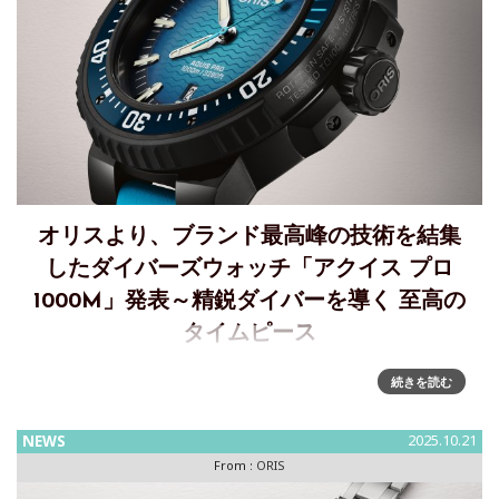
オリスより、ブランド最高峰の技術を結集
したダイバーズウォッチ「アクイス プロ
1000M」発表～精鋭ダイバーを導く 至高の
タイムピース
精鋭ダイバーを導く、至高のタイムピース～ブランド最高峰
続きを読む
の技術を結集したダイバーズウォッチ「アクイス プロ
1000M」発表新作ダイバーズウォッチ「アクイス プロ
NEWS
2025.10.21
1000M」は、世界のダイビングのプロフェッショナルとの共
From :
ORIS
同開発により