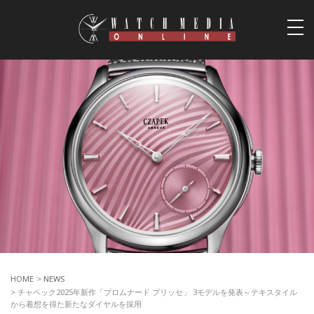
togg
navi
HOME
>
NEWS
> チャペック2025年新作「プロムナード プリッセ」 3モデルを発表～テキスタイル
から着想を得た新たなダイヤルを採用