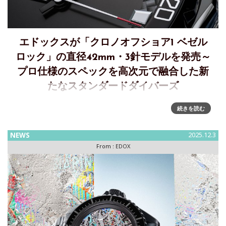
エドックスが「クロノオフショア1 ベゼル
ロック」の直径42mm・3針モデルを発売～
プロ仕様のスペックを高次元で融合した新
たなスタンダードダイバーズ
クロノオフショア1 ベゼルロックの直径42mm・3針モデルを
続きを読む
4月18日に発売～デザイン、実用性、プロ仕様スペックを高次
元で融合した新たなスタンダードダイバーズEDOX（ エドッ
NEWS
2025.12.3
クス）が、クロノオフショア1ベゼルロック デイト オート
From :
EDOX