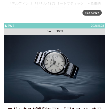
「デルフィン オリジナル 1973 オートマティック」～象徴的
な12角形ベゼルと洗練された造形が際立つモダンピース 1973
続きを読む
年のデルフィンに初採用された12角形ベゼルを起点に、1970
年代のモデルに見られるケースデザインの流れを汲みなが
NEWS
2026.5.23
From :
EDOX