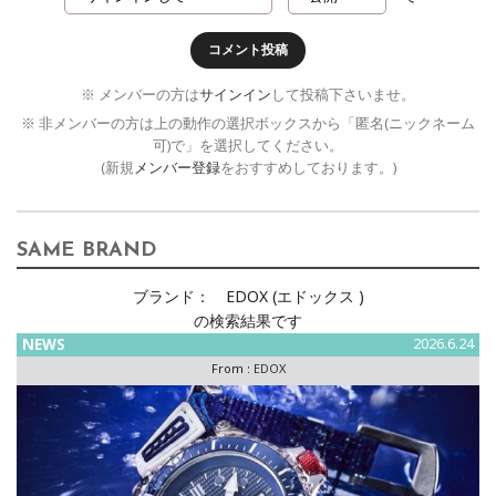
コメント投稿
※ メンバーの方は
サインイン
して投稿下さいませ。
※ 非メンバーの方は上の動作の選択ボックスから「匿名(ニックネーム
可)で」を選択してください。
(新規
メンバー登録
をおすすめしております。)
SAME BRAND
ブランド：
EDOX (エドックス )
の検索結果です
NEWS
2026.6.24
From :
EDOX