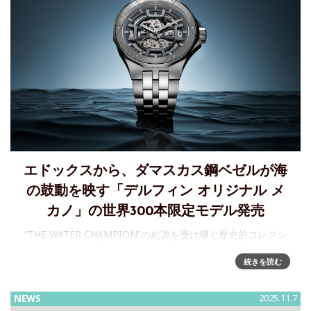
エドックスから、ダマスカス鋼ベゼルが海
の鼓動を映す「デルフィン オリジナル メ
カノ」の世界300本限定モデル発売
“THE WATER CHAMPION”の起源を受け継ぐ歴史的コレクシ
ョンが新たな次元へ～ダマスカス鋼ベゼルが海の鼓動を映す
続きを読む
「デルフィン オリジナル メカノ」の世界300本限定モデルを
11月25日に発売188
NEWS
2025.11.7