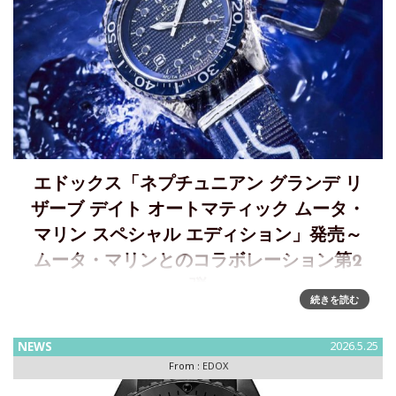
エドックス「ネプチュニアン グランデ リ
ザーブ デイト オートマティック ムータ・
マリン スペシャル エディション」発売～
ムータ・マリンとのコラボレーション第2
弾
続きを読む
エドックスがムータ・マリンとのコラボレーションによるネ
プチュニアンを発売～ブルー・ホワイト・レッドが映えるマ
NEWS
2026.5.25
リンカラーとウェーブ、No.8が際立つスペシャルモデル
From :
EDOX
EDOX（ エドックス）が、マリンライフスタイルブランドの
（ ムータ・マリ