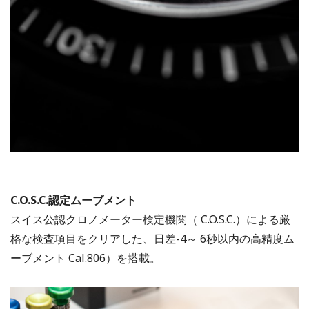
C.O.S.C.認定ムーブメント
スイス公認クロノメーター検定機関（ C.O.S.C.）による厳
格な検査項目をクリアした、日差-4～ 6秒以内の高精度ム
ーブメント Cal.806）を搭載。