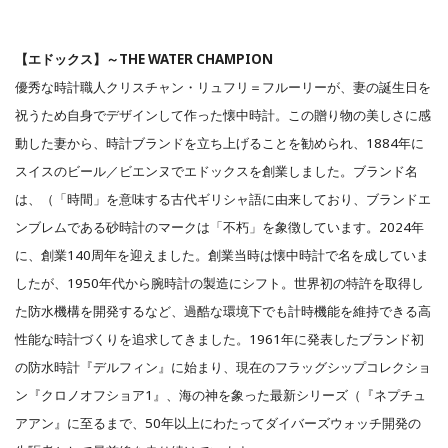
【エドックス】～THE WATER CHAMPION
優秀な時計職人クリスチャン・リュフリ＝フルーリーが、妻の誕生日を
祝うため自身でデザインして作った懐中時計。この贈り物の美しさに感
動した妻から、時計ブランドを立ち上げることを勧められ、1884年に
スイスのビール／ビエンヌでエドックスを創業しました。ブランド名
は、（「時間」を意味する古代ギリシャ語に由来しており、ブランドエ
ンブレムである砂時計のマークは「不朽」を象徴しています。2024年
に、創業140周年を迎えました。創業当時は懐中時計で名を成していま
したが、1950年代から腕時計の製造にシフト。世界初の特許を取得し
た防水機構を開発するなど、過酷な環境下でも計時機能を維持できる高
性能な時計づくりを追求してきました。1961年に発表したブランド初
の防水時計『デルフィン』に始まり、現在のフラッグシップコレクショ
ン『クロノオフショア1』、海の神を象った最新シリーズ（『ネプチュ
アアン』に至るまで、50年以上にわたってダイバーズウォッチ開発の