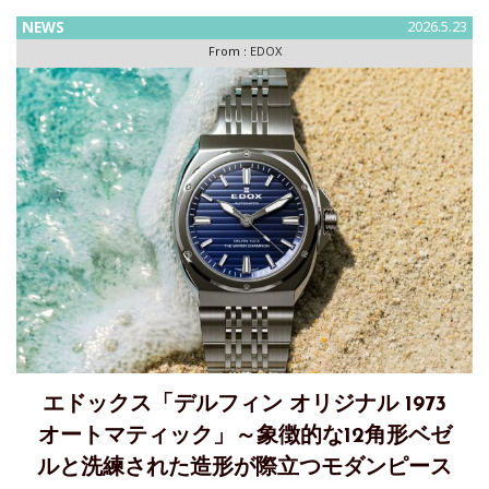
ニマルデザイン 本作は、日本市場の美意識に合わせ、オール
NEWS
2026.5.23
ブラックの外装とノンデイト仕様を採用し、時を正確に読む
From :
EDOX
というダ
エドックス「デルフィン オリジナル 1973
オートマティック」～象徴的な12角形ベゼ
ルと洗練された造形が際立つモダンピース