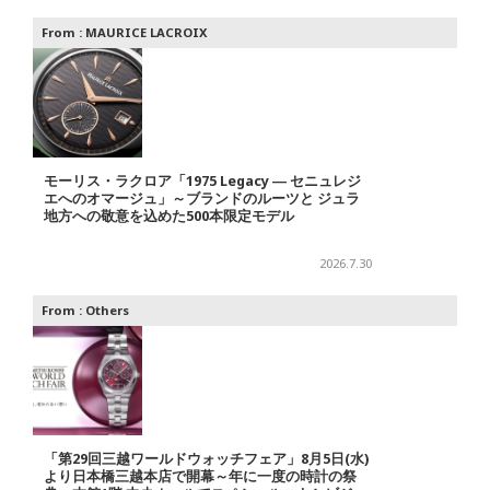
From :
MAURICE LACROIX
モーリス・ラクロア「1975 Legacy ― セニュレジ
エへのオマージュ」～ブランドのルーツと ジュラ
地方への敬意を込めた500本限定モデル
2026.7.30
From :
Others
「第29回三越ワールドウォッチフェア」8月5日(水)
より日本橋三越本店で開幕～年に一度の時計の祭