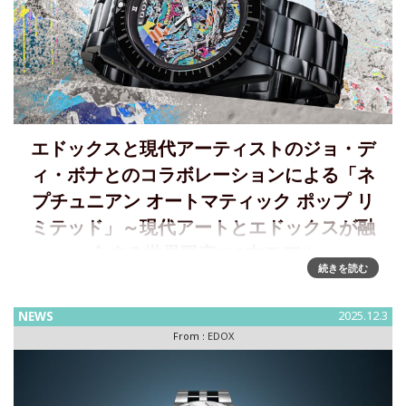
エドックスと現代アーティストのジョ・デ
ィ・ボナとのコラボレーションによる「ネ
プチュニアン オートマティック ポップ リ
ミテッド」～現代アートとエドックスが融
合する世界限定100本モデル
続きを読む
深海の闇を映すマットブラックにダイナミックな「ポップ ネ
プチューン」が躍動するアーバンダイバーズ～世界限定100本
NEWS
2025.12.3
のネプチュニアン アーティストコラボモデルを12月1日に発
From :
EDOX
売 EDOX（エドックス）は、現代アーティストのジ