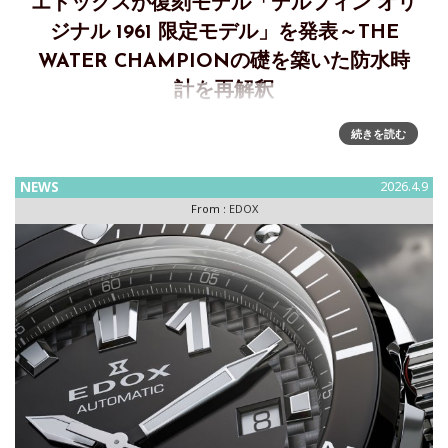
エドックスが復刻モデル「デルフィン オリ
ジナル 1961 限定モデル」を発表～THE
WATER CHAMPIONの礎を築いた防水時
計を再解釈
「デルフィン オリジナル 1961 限定モデル」～THE WATER
続きを読む
CHAMPIONの礎を築いた防水時計を現代に再解釈 1961年に
発表された歴史的モデル・デルフィンに着想を得た、デルフ
NEWS
2026.4.9
ィン オリジナル 1961 オートマティック リ
From :
EDOX