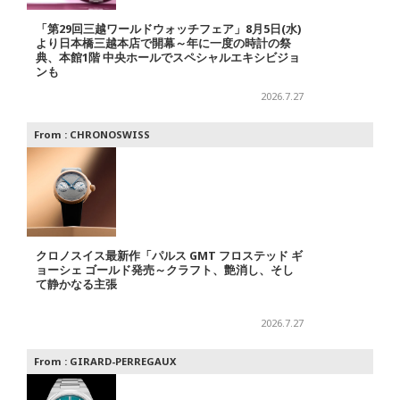
「第29回三越ワールドウォッチフェア」8月5日(水)
より日本橋三越本店で開幕～年に一度の時計の祭
典、本館1階 中央ホールでスペシャルエキシビジョ
ンも
2026.7.27
From :
CHRONOSWISS
クロノスイス最新作「パルス GMT フロステッド ギ
ョーシェ ゴールド発売～クラフト、艶消し、そし
て静かなる主張
2026.7.27
From :
GIRARD-PERREGAUX