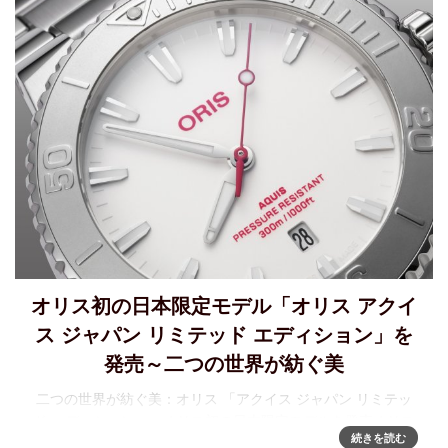
オリス初の日本限定モデル「オリス アクイ
ス ジャパン リミテッド エディション」を
発売～二つの世界が紡ぐ美
二つの世界が紡ぐ美：オリス 「アクイス ジャパン リミテッ
ド エディション」～オリス初の日本限定モデルを発売オリス
続きを読む
の中でもベストセラーのアクイスコレクション。中でも日本