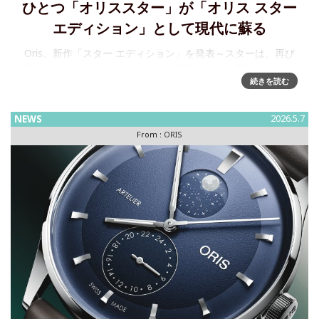
ひとつ「オリススター」が「オリス スター
エディション」として現代に蘇る
Oris、新作「スター エディション」を発表～スターは、再び
輝く1965年、オリスはスイス時計業界に大きな変革をもたら
続きを読む
しました。その翌年、初のオリス製レバー脱進機搭載モデル
が誕生。それから60年、2026年新作の「オリス スターエデ
NEWS
2026.5.7
From :
ORIS