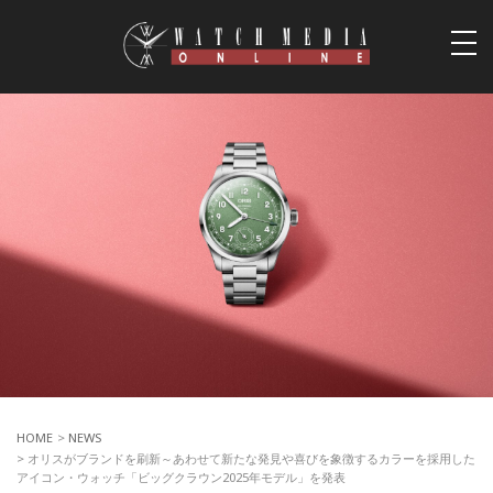
togg
navi
HOME
>
NEWS
> オリスがブランドを刷新～あわせて新たな発見や喜びを象徴するカラーを採用した
アイコン・ウォッチ「ビッグクラウン2025年モデル」を発表