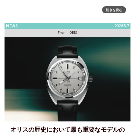
ルー・ゲーリッグの精神を継ぐ限定ORIS時計、ALS支援モデ
続きを読む
ル登場オリスは、伝説の野球選手ルー・ゲーリッグの功績を
称え、ALS支援と認知向上を目的とした限定モデル「ルー・
NEWS
2026.5.7
ゲーリッグ リミテッドエディション」を発表しました。 伝説
From :
ORIS
の
オリスの歴史において最も重要なモデルの