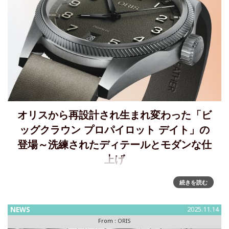
オリスから再設計され生まれ変わった「ビ
ッグクラウン プロパイロット デイト」の
登場～洗練されたディテールとモダンな仕
上げ
Oris、新作「ビッグクラウン プロパイロット」を発表～再設
続きを読む
計されて日常の冒険のために生まれ変わった新しいプロパイ
ロット デイト日常の冒険のためにデザインされた、機能美あ
NEWS
2025.11.14
ふれる魅力的な機械式時計です。1938年に誕生したオリス初
From :
ORIS
の純