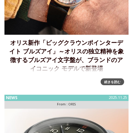
オリス新作「ビッグクラウンポインターデ
イト ブルズアイ」～オリスの独立精神を象
徴するブルズアイ文字盤が、ブランドのア
イコニック モデルで新登場
Oris、新作「ビッグクラウンポインターデイト ブルズアイ」
続きを読む
を発表～オリスの独立した精神を象徴するブルズアイ文字盤
が、ブランドを代表するモデルで新登場オリスは120年以上に
NEWS
2025.11.25
わたり、自由な発想と独立心を貫く時計ブランドです。グル
From :
ORIS
ープや