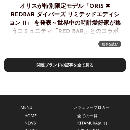
オリスが特別限定モデル「ORIS ✖
REDBAR ダイバーズ リミテッドエディシ
ョン II」 を発表～世界中の時計愛好家が集
うコミュニティ「RED BAR」とのコラボ
レーション・モデル
続きを読む
「ORIS × REDBAR ダイバーズ リミテッドエディション II」
～10 年を超える友情の結晶 世界中の時計愛好家が集うコミュ
ニティ「RED BAR」とのコラボレーションによる、特別限定
関連ブランドの記事を全て見る
モデル 「ORIS &ti
MENU
レギュラーブロガー
HOME
全ての一覧
NEWS
KITAMURA(a-ls)