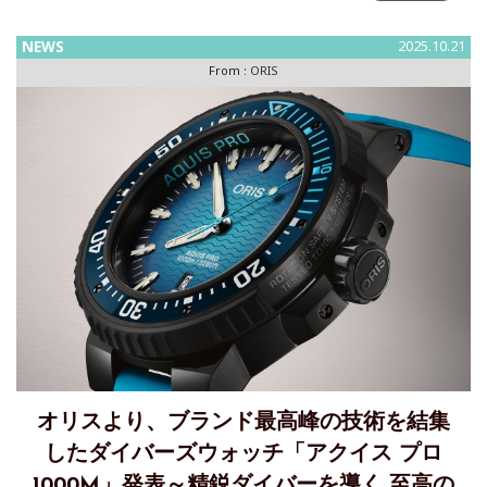
で特に人気の「アクイス デイト レリーフ」をベースにした日
本限定
NEWS
2025.10.21
From :
ORIS
オリスより、ブランド最高峰の技術を結集
したダイバーズウォッチ「アクイス プロ
1000M」発表～精鋭ダイバーを導く 至高の