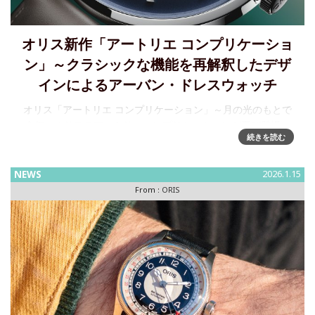
オリス新作「アートリエ コンプリケーショ
ン」～クラシックな機能を再解釈したデザ
インによるアーバン・ドレスウォッチ
オリス「アートリエ コンプリケーション」～月の光のもとで
今年、オリスのアートリエコンプリケーションが再び登場。
続きを読む
ムーンフェイズを備えたスイスメイドの機械式時計がもたら
す喜びは、決して色あせることがないことを証明していま
す。洗練されたラ
NEWS
2026.1.15
From :
ORIS