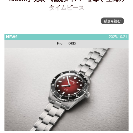
タイムピース
精鋭ダイバーを導く、至高のタイムピース～ブランド最高峰
続きを読む
の技術を結集したダイバーズウォッチ「アクイス プロ
1000M」発表新作ダイバーズウォッチ「アクイス プロ
NEWS
2025.10.21
1000M」は、世界のダイビングのプロフェッショナルとの共
From :
ORIS
同開発により