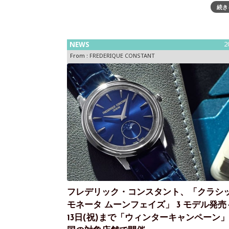
続き
ターコイズ文字盤＆イエローゴールド・ミントグ
文字盤＆スチール2モデルが登場 2025年に、華や
タイリッシュなカフウォッチの決定版として登場
「クラシック マンシ
NEWS
2
From :
FREDERIQUE CONSTANT
フレデリック・コンスタント、「クラシ
モネータ ムーンフェイズ」 3 モデル発売
13日(祝)まで「ウィンターキャンペーン」