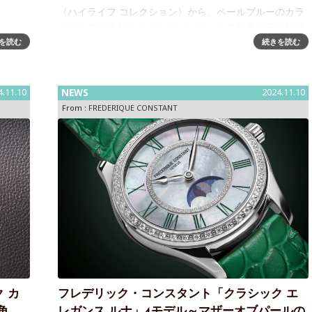
〈ハイライフ コレクション〉から、ペールブルーのカラ
ーリングが目を引く メンズ、レディース新色モデル新登
ータ ム
場フレデリック・コンスタントのケースとブレスレット
を読む
続きを読む
スタン
が一体化したデザインが特長の「ハイライフ」コレクシ
ムーン
ョン。2020年に新世代のコ
しまし
4.11.10
NEWS
2024.11.10
From :
FREDERIQUE CONSTANT
 カ
フレデリック・コンスタント「クラシック エ
角
レガンス ルナ」4モデル～マザーオブパールの