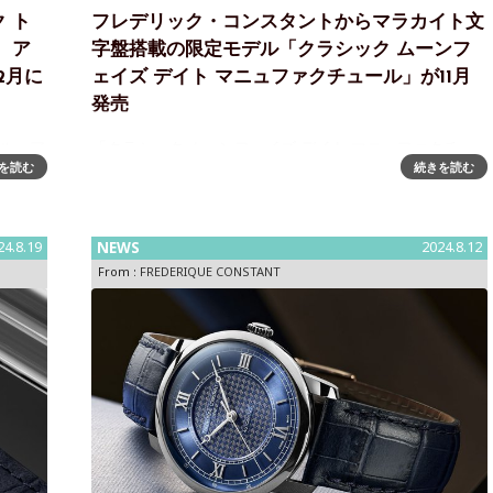
 ト
フレデリック・コンスタントからマラカイト文
、ア
字盤搭載の限定モデル「クラシック ムーンフ
2月に
ェイズ デイト マニュファクチュール」が11月
発売
ール」ア
「クラシック ムーンフェイズ デイト マニュファクチュ
を読む
続きを読む
売予定
ール」ホワイトゴールド製ケースにマラカイトダイヤル
を合わせた限定モデルが11月発売予定Classic
ュファク
Moonphase Date Manufacture（クラシック ムーンフ
ェ
24.8.19
NEWS
2024.8.12
From :
FREDERIQUE CONSTANT