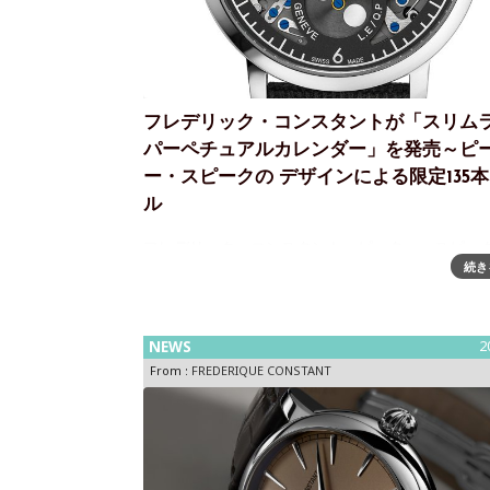
フレデリック・コンスタントが「スリム
パーペチュアルカレンダー」を発売～ピ
ー・スピークの デザインによる限定135
ル
フレデリック・コンスタント、ピーター・スピーク
続き
ザインによるスリムな永久カレンダーを発表ジュ
のマニュファクチュール、フレデリック・コンス
は、英国の時計メーカー、ピーター・スピークと
時計を発売します。マニュファク
NEWS
2
From :
FREDERIQUE CONSTANT