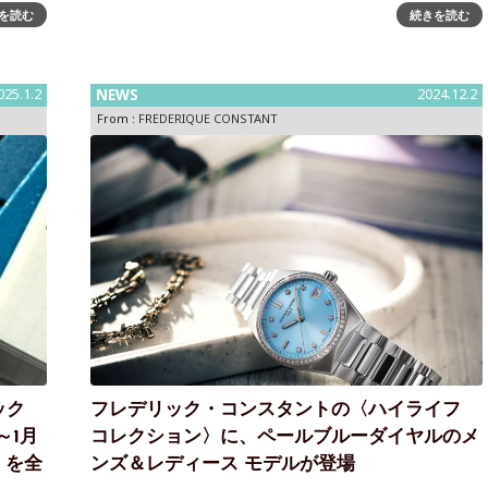
を読む
続きを読む
リーン
ェイズ オートマチック」～クラシック カレにムーンフェ
かでス
イズモデル登場、2026年3月発売フレデリック・コンス
した
タントの象徴的なコレクション「クラシック カレ オート
マチック」。19
025.1.2
NEWS
2024.12.2
From :
FREDERIQUE CONSTANT
ック
フレデリック・コンスタントの〈ハイライフ
～1月
コレクション〉に、ペールブルーダイヤルのメ
 を全
ンズ＆レディース モデルが登場