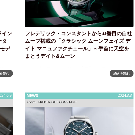
ライン
フレデリック・コンスタントから33番目の自社
ータ
ムーブ搭載の「クラシック ムーンフェイズ デ
本モデ
イト マニュファクチュール」～手首に天空を
まとうデイト&ムーン
の デ
フレデリック・コンスタント「クラシック ムーンフェイ
を読む
続きを読む
ネーブ
ズ デイト マニュファクチュール」～33番目の自社ムーブ
タント
メント搭載シックなエレガンスに貫かれた現代的なデザ
特別な
インに、伝統的なDNAを継承した新しい3つのClassic
Moonphase
024.6.9
NEWS
2024.3.3
From :
FREDERIQUE CONSTANT