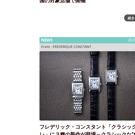
国の対象店舗で開催
フレデリック・コンスタント、「クラシック モネ
続き
ーンフェイズ」 3 モデル発売フレデリック・コン
トはメンズのクラシックコレクションに、新たな
フェイズを搭載した2 針のクォーツモデルを発表
た。新作「クラシック モネ
NEWS
202
From :
FREDERIQUE CONSTANT
フレデリック・コンスタント「クラシック
レ」に３種の新作が登場～クラシックな"