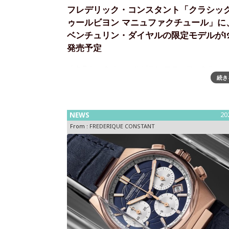
フレデリック・コンスタント「クラシック
ゥールビヨン マニュファクチュール」に
ベンチュリン・ダイヤルの限定モデルが1
発売予定
「クラシック トゥールビヨン マニュファクチュ
続き
ベンチュリン文字盤の数量限定モデルが12月に発
自社開発トゥールビヨンのClassic Tourbillon
Manufacture（クラシック トゥールビヨン マニ
NEWS
20
From :
FREDERIQUE CONSTANT