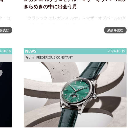
きらめきの中に出会う月
ク・コ
「クラシック エレガンス ルナ」～マザーオブパールのき
ートビ
らめきの中、出会う月フレデリック・コンスタントのク
型”ケー
ラシックコレクションから、新たにClassics Elegance
を読む
続きを読む
イ
Luna （クラシック エレガンス ルナ）が登場し
4.10.16
NEWS
2024.10.15
From :
FREDERIQUE CONSTANT