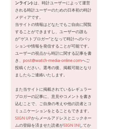
ンライン)
は、時計ユーザーによって運営
される時計ユーザーのための日本初の時計
メディアです。
当サイトの情報はどなたでもご自由に閲覧
することができますし、ユーザーの誰も
が"ゲストブロガー”となって時計へのパッ
ションや情報を発信することが可能です。
ユーザーの視点から時計に関する記事を書
き、
post@watch-media-online.com
へご
投稿ください。選考の後、掲載可能となり
ましたらご連絡いたします。
また当サイトに掲載されているレギュラー
ブロガーの記事に、意見やコメントを書き
込むことで、ご自身の考えや他の読者とコ
ミュニケーションをとることもできます。
SIGN UP
からメールアドレスとニックネー
ムの登録を済ませた読者が
SIGN IN
してか