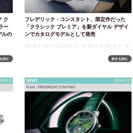
 ク
フレデリック・コンスタント、限定作だった
ラー
「クラシック プレミア」を新ダイヤル デザイ
デルの
ンでカタログモデルとして発売
フレデリック・コンスタント「クラシック プレミア」か
ら2モデル発売2023年に限定モデルとして発売し、好評
ニューカ
の「クラシック プレミア」から新たに2モデルが登場。
を読む
続きを読む
ハイラ
新作はインデックスをローマン数字とバーのコンビネー
フが仲
ションにして、クラシカル
ラ・ジ
024.8.6
NEWS
2024.6.10
From :
FREDERIQUE CONSTANT