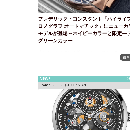
フレデリック・コンスタント「ハイライフ
ロノグラフ オートマチック」にニューカ
モデルが登場～ネイビーカラーと限定モ
グリーンカラー
「ハイライフ クロノグラフ オートマチック」に
続き
ラーモデル登場スポーティーでスタイリッシュな
イフコレクションにネイビーカラーのクロノグラ
間入りしました。高度な仕上げと高品質を誇る、
ュー・ペレ社のクロノグラフキ
NEWS
2
From :
FREDERIQUE CONSTANT