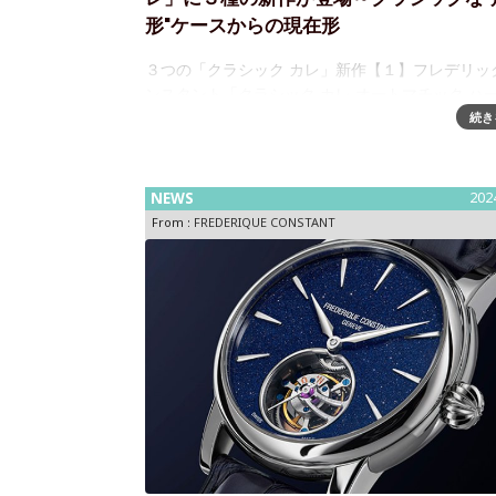
形"ケースからの現在形
３つの「クラシック カレ」新作【１】フレデリッ
ンスタント「クラシック カレ オートマチック ハ
ート〈日本限定〉」2 モデル登場クラシックな“角
続き
スにフレデリック・コンスタントの象徴的なデザ
NEWS
202
From :
FREDERIQUE CONSTANT