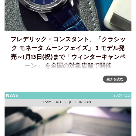
フレデリック・コンスタント、「クラシッ
ク モネータ ムーンフェイズ」 3 モデル発
売～1月13日(祝)まで「ウィンターキャンペ
ーン」 を全国の対象店舗で開催
フレデリック・コンスタント、「クラシック モネータ ムーン
続きを読む
フェイズ」 3 モデル発売フレデリック・コンスタントはメン
ズのクラシックコレクションに、新たなムーンフェイズを搭
NEWS
2024.12.2
載した2 針のクォーツモデルを発表しました。新作「クラシ
From :
FREDERIQUE CONSTANT
ック モネ