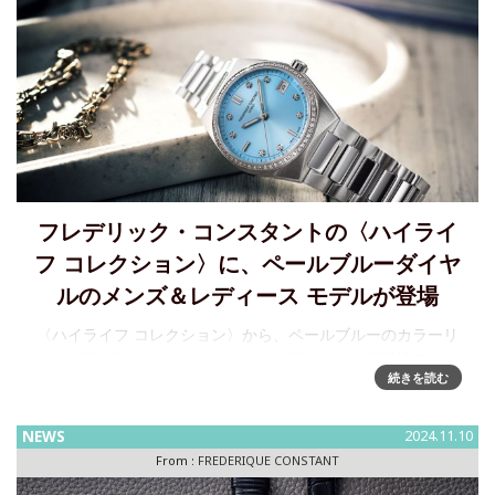
フレデリック・コンスタントの〈ハイライ
フ コレクション〉に、ペールブルーダイヤ
ルのメンズ＆レディース モデルが登場
〈ハイライフ コレクション〉から、ペールブルーのカラーリ
ングが目を引く メンズ、レディース新色モデル新登場フレデ
続きを読む
リック・コンスタントのケースとブレスレットが一体化した
デザインが特長の「ハイライフ」コレクション。2020年に新
世代のコ
NEWS
2024.11.10
From :
FREDERIQUE CONSTANT