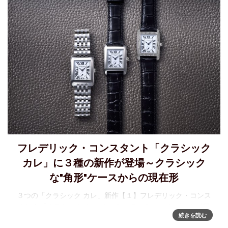
フレデリック・コンスタント「クラシック
カレ」に３種の新作が登場～クラシック
な"角形"ケースからの現在形
３つの「クラシック カレ」新作【１】フレデリック・コンス
タント「クラシック カレ オートマチック ハートビート〈日
続きを読む
本限定〉」2 モデル登場クラシックな“角型”ケースにフレデリ