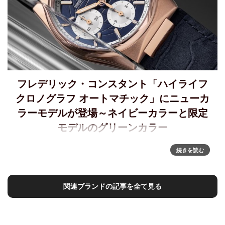
フレデリック・コンスタント「ハイライフ
クロノグラフ オートマチック」にニューカ
ラーモデルが登場～ネイビーカラーと限定
モデルのグリーンカラー
「ハイライフ クロノグラフ オートマチック」にニューカラー
続きを読む
モデル登場スポーティーでスタイリッシュなハイライフコレ
クションにネイビーカラーのクロノグラフが仲間入りしまし
た。高度な仕上げと高品質を誇る、ラ・ジュー・ペレ社のク
関連ブランドの記事を全て見る
ロノグラフキ