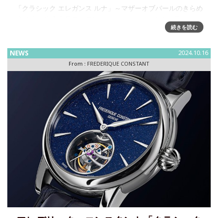
「クラシック エレガンス ルナ」～マザーオブパールのきらめ
きの中、出会う月フレデリック・コンスタントのクラシック
続きを読む
コレクションから、新たにClassics Elegance Luna （クラシ
ック エレガンス ルナ）が登場し
NEWS
2024.10.16
From :
FREDERIQUE CONSTANT