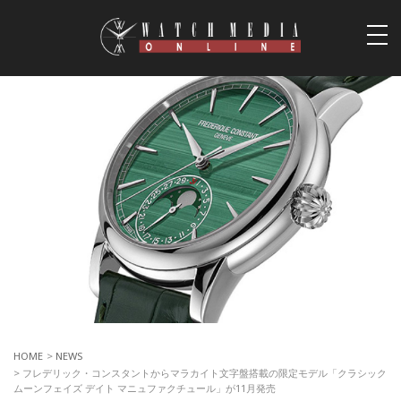
togg
navi
HOME
>
NEWS
> フレデリック・コンスタントからマラカイト文字盤搭載の限定モデル「クラシック
ムーンフェイズ デイト マニュファクチュール」が11月発売