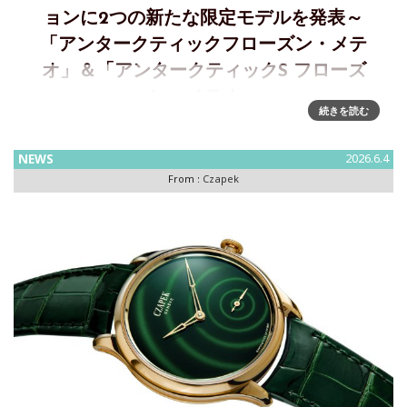
ョンに2つの新たな限定モデルを発表～
「アンタークティックフローズン・メテ
オ」＆「アンタークティックS フローズ
ン・メテオ」
続きを読む
宇宙から届いたスティールブルーチャペックが2サイズで展開
する「アンタークティックフローズン・メテオ」を発表チャ
NEWS
2026.6.4
ペックは、アンタークティックコレクションに2つの新たな限
From :
Czapek
定モデルを発表します。40.5mmケース、38本限定の「アン
ターク