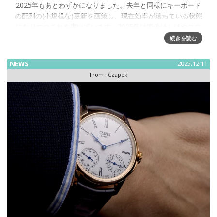
2025年もあとわずかになりました。去年と同様にキーボード
の配列の(小規模な)更新を画策し、現在効率が落ちている状態
になりつつこれを書いています。2025年は海外はもはやコロ
ナの話題はなく、普通に行き来できるようにはなりました、
続きを読む
しかし為替が
NEWS
2025.12.11
From :
Czapek