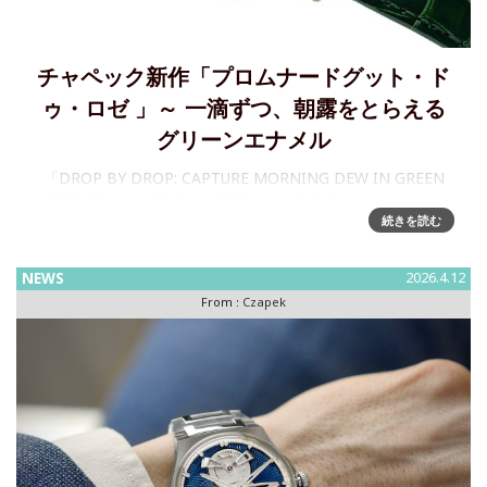
チャペック新作「プロムナードグット・ド
ゥ・ロゼ 」～ 一滴ずつ、朝露をとらえる
グリーンエナメル
「DROP BY DROP: CAPTURE MORNING DEW IN GREEN
ENAMEL」～一滴ずつ、朝露をとらえるグリーンエナメル
続きを読む
Czapek & Cie（チャペック）は、Promenade Goutte de Ros
NEWS
2026.4.12
From :
Czapek