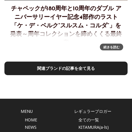
チャペックが180周年と10周年のダブル ア
ニバーサリーイヤー記念4部作のラスト
「ケ・デ・ベルク“スルスム・コルダ”」を
発表～周年コレクションを締めくくる最終
章
続きを読む
チャペック「ケ・デ・ベルク“スルスム・コルダ”」—アニバ
ーサリー・コレクションを締めくくる最終章～CZAPEK QUAI
DES BERGUES ‘SURSUM CORDA’
関連ブランドの記事を全て見る
MENU
レギュラーブロガー
HOME
全ての一覧
NEWS
KITAMURA(a-ls)