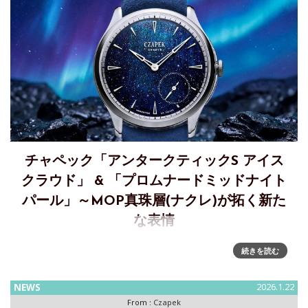
チャペック「アンタークティックS アイス
クラウド」 & 「プロムナードミッドナイト
パール」～MOP真珠層(ナクレ)が拓く新た
な表情
ナクレが拓く新たな表情「アンタークティックS アイスクラ
続きを読む
ウド& プロムナードミッドナイトパール」～EXPLORING
NACRE: THE ANTARCTIQUE S ICE CLOUD AND
NEWS
2026.1.22
PROMENADE MIDNIGHT
From :
Czapek