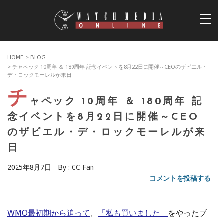
togg
navi
HOME
>
BLOG
> チャペック 10周年 ＆ 180周年 記念イベントを8月22日に開催～CEOのザビエル・
デ・ロックモーレルが来日
チ
ャペック 10周年 ＆ 180周年 記
念イベントを8月22日に開催～CEO
のザビエル・デ・ロックモーレルが来
日
2025年8月7日
By :
CC Fan
コメントを投稿する
WMO最初期から追って
、
「私も買いました」
をやったブ