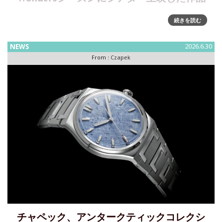
去年末のGPHGシーズンに10周年を大々的に祝ったチャペッ
続きを読む
クが、ミニシアターを使い、10年間の「記録」、『An
Unexpected Renaissance』と題した映像作品を公開しまし
NEWS
2026.6.30
た。さらに今年のWatches & Wondersシー
From :
Czapek
チャペック、アンタークティックコレクシ