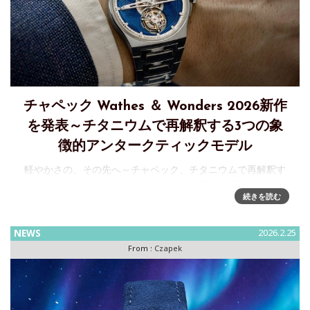
チャペック Wathes ＆ Wonders 2026新作
を発表～チタニウムで再解釈する3つの象
徴的アンタークティックモデル
軽やかさの、その先へ～チャペック、チタニウムで再解釈す
る3つの象徴的アンタークティックモデル重さに関しては常に
続きを読む
議論があります。重厚な時計が手首にしっかりと存在するこ
とで安心感を得る人もいれば、存在を忘れるほどの軽やかさ
こそ究極の快適
NEWS
2026.2.25
From :
Czapek