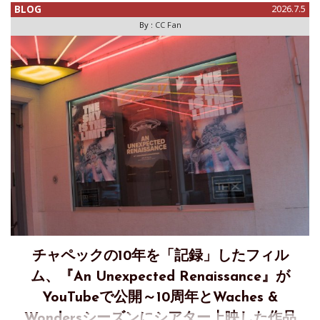
BLOG
2026.7.5
ウス「原宿クロコダイル」にて開催いたします。 当日は、
By :
CC Fan
Czap
チャペックの10年を「記録」したフィル
ム、『An Unexpected Renaissance』が
YouTubeで公開～10周年とWaches &
Wondersシーズンにシアター上映した作品