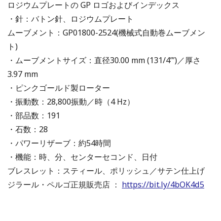
ロジウムプレートの GP ロゴおよびインデックス
・針：バトン針、ロジウムプレート
ムーブメント：GP01800-2524(機械式自動巻ムーブメン
ト)
・ムーブメントサイズ：直径30.00 mm (131/4’’’)／厚さ
3.97 mm
・ピンクゴールド製ローター
・振動数：28,800振動／時（4 Hz）
・部品数：191
・石数：28
・パワーリザーブ：約54時間
・機能：時、分、センターセコンド、日付
ブレスレット：スティール、ポリッシュ／サテン仕上げ
ジラール・ペルゴ正規販売店 ：
https://bit.ly/4bOK4d5