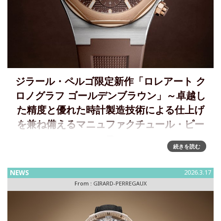
ジラール・ペルゴ限定新作「ロレアート ク
ロノグラフ ゴールデンブラウン」～卓越し
た精度と優れた時計製造技術による仕上げ
を兼ね備えるマニュファクチュール・ピー
ス
続きを読む
[編集部註]本記事は5月17日付で掲載したプレスリリースです
が、その後モデル名が変更となりましたので、前記事を削除
NEWS
2026.3.17
のうえ再度掲載しました。 ロレアート クロノグラフ ゴール
From :
GIRARD-PERREGAUX
デンブラウン～スポーティな力強さと洗練された美意識の融
合ブラン