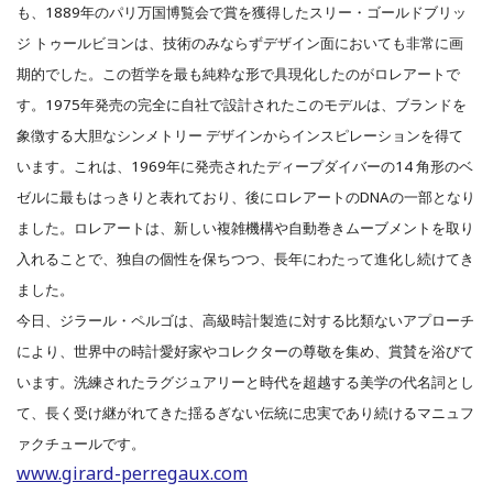
も、1889年のパリ万国博覧会で賞を獲得したスリー・ゴールドブリッ
ジ トゥールビヨンは、技術のみならずデザイン面においても非常に画
期的でした。
この哲学を最も純粋な形で具現化したのがロレアートで
す。1975年発売の完全に自社で設計されたこのモデルは、ブランドを
象徴する大胆なシンメトリー デザインからインスピレーションを得て
います。これは、1969年に発売されたディープダイバーの14 角形のベ
ゼルに最もはっきりと表れており、後にロレアートのDNAの一部となり
ました。ロレアートは、新しい複雑機構や自動巻きムーブメントを取り
入れることで、独自の個性を保ちつつ、長年にわたって進化し続けてき
ました。
今日、ジラール・ペルゴは、高級時計製造に対する比類ないアプローチ
により、世界中の時計愛好家やコレクターの尊敬を集め、賞賛を浴びて
います。洗練されたラグジュアリーと時代を超越する美学の代名詞とし
て、長く受け継がれてきた揺るぎない伝統に忠実であり続けるマニュフ
ァクチュールです。
www.girard-perregaux.com