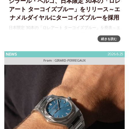
ジラール・ペルゴ、日本限定 30本の「ロレ
アート ターコイズブルー」をリリース～エ
ナメルダイヤルにターコイズブルーを採用
日本限定 30本の「ロレアート ターコイズブルー」を発表～エ
ナメルダイヤルにターコイズブルーを採用ジラール・ペルゴ
続きを読む
は、「ロレアート ターコイズブルー」を発表します。本モデ
ルは日本限定30本の特別なモデルです。1975年に誕生したロ
レアー
NEWS
2026.6.25
From :
GIRARD-PERREGAUX