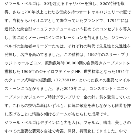
ジラール・ペルゴは、30を超えるキャリバーを擁し、80の特許を取
得、さらに230年以上にわたる伝統を持つオート オルロジュリーの匠で
す。当初からパイオニアとして際立っていたブランドで、1791年には
近代的な統合型マニュファクチュールという初めてのコンセプトを導入
し、後に続くメーカーにインスピレーションを与えました。ジラール・
ペルゴの創始者やリーダーたちは、それぞれの時代で先見性と先進性を
発揮し、名声を高めてきました。この精神は、1867年のスリー・ブリ
ッジ トゥールビヨン、振動数毎時 36,000回の自動巻きムーブメントを
搭載した 1966年のジャイロマティック HF、世界標準となった1971年
のクォーツ式時計の振動数（32,768 Hz）といった数々の重要なマイル
ストーンにつながりました。また2013年には、コンスタント・エスケ
ープメントがジュネーブ時計グランプリで「金の針」賞を受賞していま
す。これらの技術革新はいずれも、伝統に敬意を表しながらも限界を押
し広げることに情熱を傾けるチームがもたらした成果です。
ジラール・ペルゴはデザインにも力を入れ、フォルム、構造、美しさの
すべての重要な要素を自社で考案、開発、具現化してきました。中で