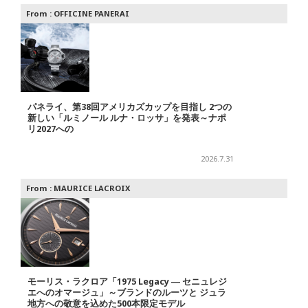
From :
OFFICINE PANERAI
パネライ、第38回アメリカズカップを目指し 2つの
新しい「ルミノール ルナ・ロッサ」を発表～ナポ
リ2027への
2026.7.31
From :
MAURICE LACROIX
モーリス・ラクロア「1975 Legacy ― セニュレジ
エへのオマージュ」～ブランドのルーツと ジュラ
地方への敬意を込めた500本限定モデル