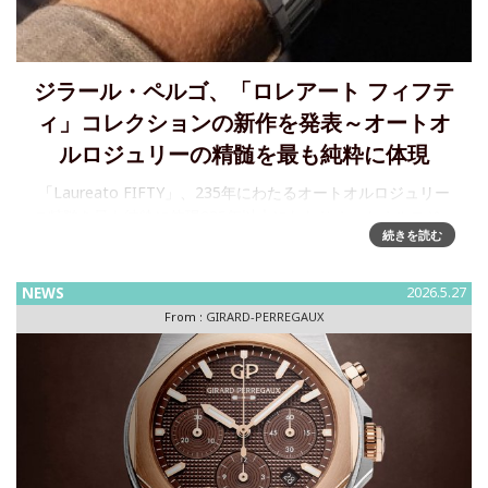
ジラール・ペルゴ、「ロレアート フィフテ
ィ」コレクションの新作を発表～オートオ
ルロジュリーの精髄を最も純粋に体現
「Laureato FIFTY」、235年にわたるオートオルロジュリー
の精髄を最も純粋に体現235年以上にわたりオートオルロジュ
続きを読む
リー（高級機械式時計製造）の伝統を受け継ぐスイスのマニ
ュファクチュールブランド ジラール・ペルゴは、「ロ
NEWS
2026.5.27
From :
GIRARD-PERREGAUX