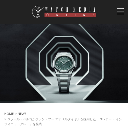
togg
navi
HOME
>
NEWS
> ジラール・ペルゴがグラン・フー エナメルダイヤルを採用した「ロレアート イン
フィニットグレー」を発表