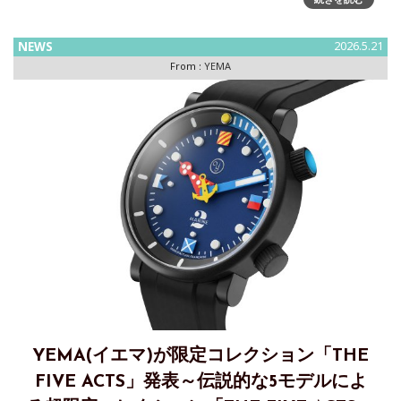
ランスの独立系本格時計ブランド「YEMA（イエマ）」は、自
社製マイクロロータームーブメントを搭載した新作ドレスウ
ォッチ『
NEWS
2026.5.21
From :
YEMA
YEMA(イエマ)が限定コレクション「THE
FIVE ACTS」発表～伝説的な5モデルによ