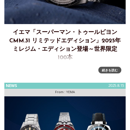
イエマ「スーパーマン・トゥールビヨン
CMM.31 リミテッドエディション」2025年
ミレジム・エディション登場～世界限定
100本
プロ仕様の機能美×高級時計製造技術が融合 ～YEMA(イエマ)
続きを読む
「スーパーマン・トゥールビヨン CMM.31 リミテッドエディ
ション」2025年ミレジム・エディション登場フランスの時計
NEWS
2025.8.15
ブランド YEMA（イエマ）は、202
From :
YEMA