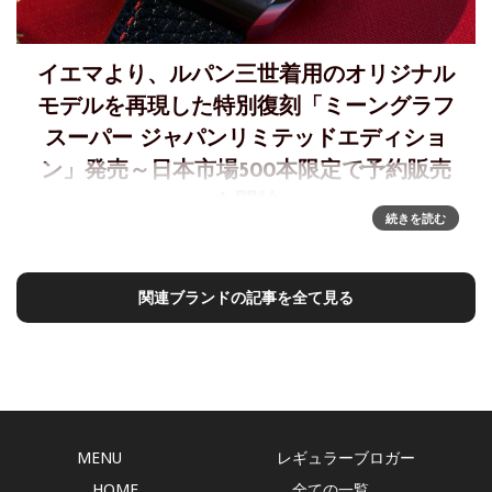
イエマより、ルパン三世着用のオリジナル
モデルを再現した特別復刻「ミーングラフ
スーパー ジャパンリミテッドエディショ
ン」発売～日本市場500本限定で予約販売
を開始
続きを読む
イエマ新作「ミーングラフ スーパー ジャパンリミテッドエデ
ィション」～日本限定500本の特別モデルが12月16日より予
約販売スタート1970年代のルパン三世が愛用したオリジナル
関連ブランドの記事を全て見る
モデルを忠実に再現したビンテージ感溢れる特別復刻版が日
本
MENU
レギュラーブロガー
HOME
全ての一覧