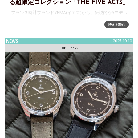
る超限定コレクション「THE FIVE ACTS」
フランス時計ブランドYEMA(イエマ)から、伝説的な5モデル
による超限定コレクション「THE FIVE ACTS」を発表 YEMA
続きを読む
フランスの時計メーカーYEMA（イエマ）は、5本の象徴的な
超限定タイムピースで構成された新コレクション「T
NEWS
2025.10.10
From :
YEMA