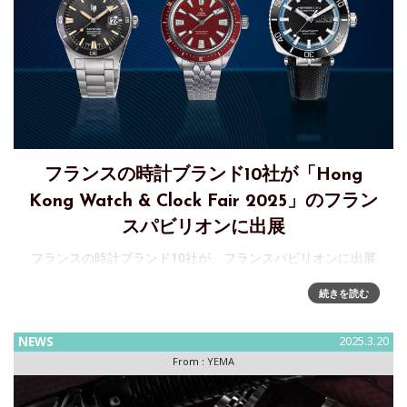
フランスの時計ブランド10社が「Hong
Kong Watch & Clock Fair 2025」のフラン
スパビリオンに出展
フランスの時計ブランド10社が、フランスパビリオンに出展
～Hong Kong Watch & Clock Fair 2025、2025年9月2日から
続きを読む
6日まで開催 2025年9月2日から6日まで開催される「Hong
Kong Watch &
NEWS
2025.3.20
From :
YEMA