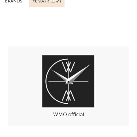
BRANDS :
YEMA (イエマ)
WMO official