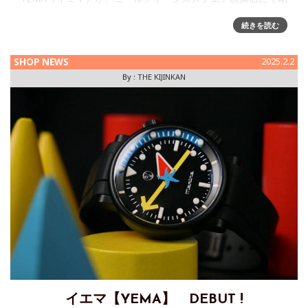
間限定フェア開催～限定モデルや最新コレクションを直接手
続きを読む
に取るチャンスフランスの老舗時計ブランド「YEMA（イエ
マ）」は、2025年3月8日（土）～4月6日（日）の期間、
NEEL(
SHOP NEWS
2025.2.2
By :
THE KIJINKAN
イエマ【YEMA】 DEBUT !