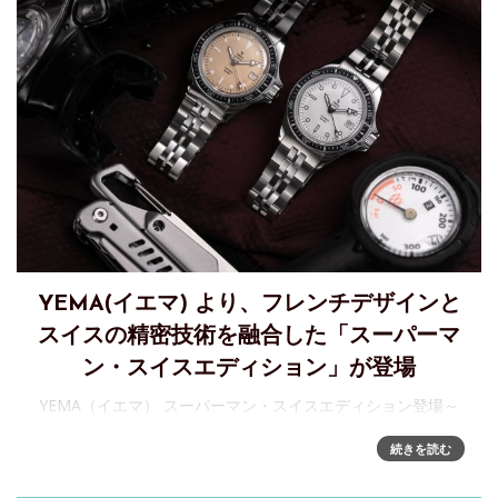
YEMA(イエマ) より、フレンチデザインと
スイスの精密技術を融合した「スーパーマ
ン・スイスエディション」が登場
YEMA（イエマ） スーパーマン・スイスエディション登場～
伝統と革新が融合した新たなタイムピース 「伝統のデザイン
続きを読む
× スイスの精巧な鼓動」。1970年代のオリジナルデザイン
に、スイス製ムーブメント Sellita SW