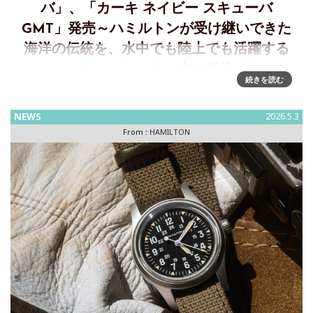
バ」、「カーキ ネイビー スキューバ
GMT」発売～ハミルトンが受け継いできた
海洋の伝統を、水中でも陸上でも活躍する
コンパクトな一本に凝縮
続きを読む
波の輪郭が文字盤に宿る「カーキ ネイビー スキューバ」
と、冒険者へ旅路を照らす「カーキ ネイビー スキューバ
NEWS
2026.5.3
GMT」発売 ウェーブ状のテクスチャーが宿るダイヤルが、こ
From :
HAMILTON
の時計が持つ海洋的なアイデンティティを際立たせ、大胆な