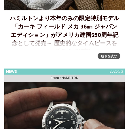
ハミルトンより本年のみの限定特別モデル
「カーキ フィールド メカ 36㎜ ジャパン
エディション」がアメリカ建国250周年記
念として発売～ 歴史的なタイムピースを
36mm手巻きで復刻
続きを読む
アメリカ建国250周年に発売する特別モデル「カーキ フィー
ルド メカ 36㎜ ジャパン エディション」 歴史的なタイムピー
NEWS
2026.5.3
スを36mmの手巻き式で復刻「カーキ フィールド メカ
From :
HAMILTON
36mm ジャパン エディション」 は、1