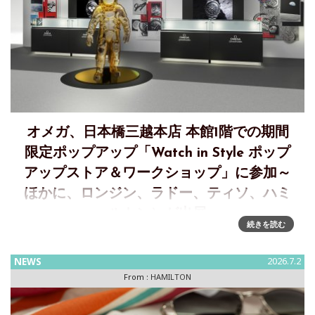
オメガ、日本橋三越本店 本館1階での期間
限定ポップアップ「Watch in Style ポップ
アップストア＆ワークショップ」に参加～
ほかに、ロンジン、ラドー、ティソ、ハミ
ルトン）が出展
続きを読む
日本橋三越本店 本館1階 中央ホールで開催される期間限定ポ
ップアップ「Watch in Style ポップアップストア＆ワークシ
NEWS
2026.7.2
ョップ」に、Omega（オメガ）、Longines（ロンジン）、
From :
HAMILTON
Rado（ラドー）、Tissot（ティソ）、Ha