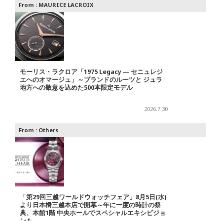
From :
MAURICE LACROIX
モーリス・ラクロア「1975 Legacy ― セニュレジ
エへのオマージュ」～ブランドのルーツと ジュラ
地方への敬意を込めた500本限定モデル
2026.7.30
From :
Others
「第29回三越ワールドウォッチフェア」8月5日(水)
より日本橋三越本店で開幕～年に一度の時計の祭
典、本館1階 中央ホールでスペシャルエキシビジョ
ンも