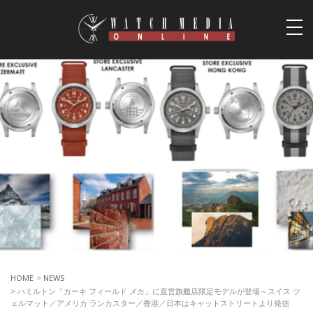
togg
navi
HOME
>
NEWS
> ハミルトン「カーキ フィールド メカ」に直営旗艦店限定モデルが登場～スイス ツ
ェルマット／アメリカ ランカスター／香港／日本はキャットストリートより発信