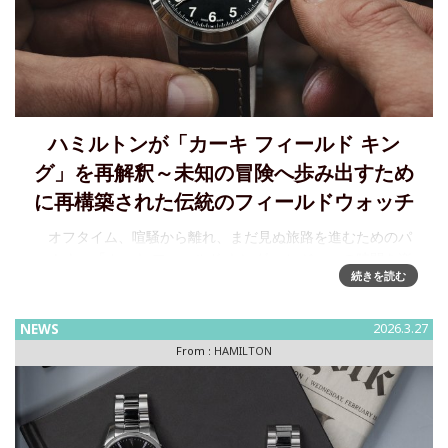
ハミルトンが「カーキ フィールド キン
グ」を再解釈～未知の冒険へ歩み出すため
に再構築された伝統のフィールドウォッチ
オフタイム、喧騒から離れ、まだ見ぬ旅路を進むためのパ
ートナー「カーキ フィールド キング」 レジャーの時間を楽
続きを読む
しみ、長く使い続けられ、そして未知の冒険へ歩み出すため
に再構築された伝統あるフィールドウォッチ、
NEWS
2026.3.27
From :
HAMILTON