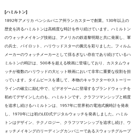
[ハミルトン]
1892年アメリカ ペンシルバニア州ランカスターで創業。130年以上の
歴史を誇るハミルトンは高精度な時計を作り続けています。ハミルトン
のウォッチメイキング技術は、アメリカの鉄道黎明期と共に発展し、軍
の兵士、パイロット、ハリウッドスターの腕元を彩りました。フィルム
メーカーのウォッチメーカーとして揺るぎない存在であり続けているハ
ミルトンの時計は、500本を超える映画に登場しており、カスタムウォ
ッチが複数のハリウッドの大ヒット映画において非常に重要な役割を担
っています。タイムピースを通して、本物のキャラクターやストーリー
ラインの確立に励む中で、ビデオゲームに登場するブランドウォッチを
初めてデザインしたのも、ハミルトンです。クラフツマンシップと精度
を追求し続けるハミルトンは、1957年に世界初の電池式腕時計を発表
し、1970年には初のLED式デジタルウォッチを発表しました。ハミル
トンはデザイン、テクノロジー、クラフツマンシップを追求し続け、ウ
ォッチメイキングのリーディングカンパニーであるスウォッチグループ