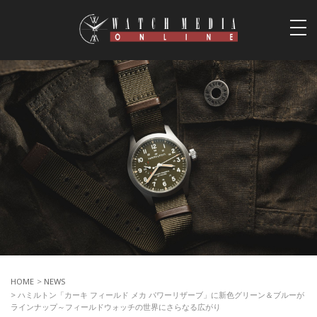
togg
navi
HOME
>
NEWS
> ハミルトン「カーキ フィールド メカ パワーリザーブ」に新色グリーン＆ブルーが
ラインナップ～フィールドウォッチの世界にさらなる広がり