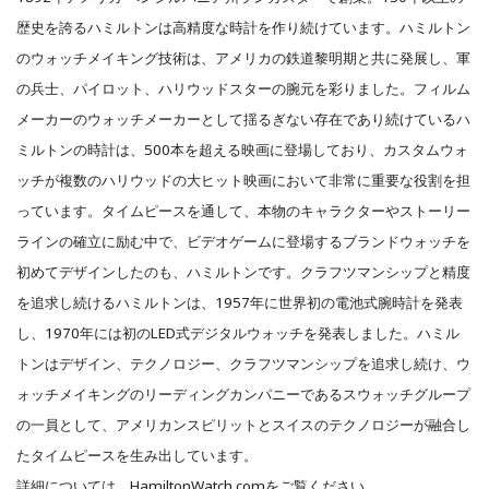
歴史を誇るハミルトンは高精度な時計を作り続けています。ハミルトン
のウォッチメイキング技術は、アメリカの鉄道黎明期と共に発展し、軍
の兵士、パイロット、ハリウッドスターの腕元を彩りました。フィルム
メーカーのウォッチメーカーとして揺るぎない存在であり続けているハ
ミルトンの時計は、500本を超える映画に登場しており、カスタムウォ
ッチが複数のハリウッドの大ヒット映画において非常に重要な役割を担
っています。タイムピースを通して、本物のキャラクターやストーリー
ラインの確立に励む中で、ビデオゲームに登場するブランドウォッチを
初めてデザインしたのも、ハミルトンです。クラフツマンシップと精度
を追求し続けるハミルトンは、1957年に世界初の電池式腕時計を発表
し、1970年には初のLED式デジタルウォッチを発表しました。ハミル
トンはデザイン、テクノロジー、クラフツマンシップを追求し続け、ウ
ォッチメイキングのリーディングカンパニーであるスウォッチグループ
の一員として、アメリカンスピリットとスイスのテクノロジーが融合し
たタイムピースを生み出しています。
詳細については、HamiltonWatch.comをご覧ください。