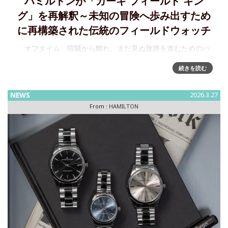
ハミルトンが「カーキ フィールド キン
グ」を再解釈～未知の冒険へ歩み出すため
に再構築された伝統のフィールドウォッチ
オフタイム、喧騒から離れ、まだ見ぬ旅路を進むためのパ
ートナー「カーキ フィールド キング」 レジャーの時間を楽
続きを読む
しみ、長く使い続けられ、そして未知の冒険へ歩み出すため
に再構築された伝統あるフィールドウォッチ、
NEWS
2026.3.27
From :
HAMILTON