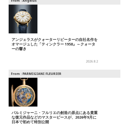
From :
Angelus
アンジェラスがクォーターリピーターの自社名作を
オマージュした「ティンクラー 1958』～クォータ
ーの響き
2026.8.2
From :
PARMIGIANI FLEURIER
パルミジャーニ・フルリエの創造の原点にある貴重
な復元作品などのマスターピースが、2026年9月に
日本で初めて特別公開