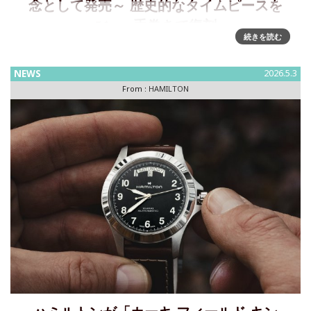
念として発売～ 歴史的なタイムピースを
36mm手巻きで復刻
続きを読む
アメリカ建国250周年に発売する特別モデル「カーキ フィー
ルド メカ 36㎜ ジャパン エディション」 歴史的なタイムピー
NEWS
2026.5.3
スを36mmの手巻き式で復刻「カーキ フィールド メカ
From :
HAMILTON
36mm ジャパン エディション」 は、1