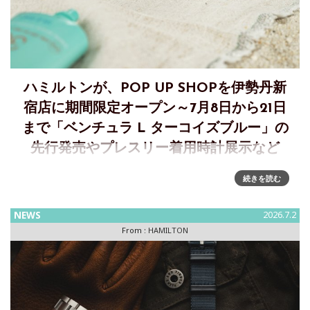
ハミルトンが、POP UP SHOPを伊勢丹新
宿店に期間限定オープン～7月8日から21日
まで「ベンチュラ L ターコイズブルー」の
先行発売やプレスリー着用時計展示など
アメリカンスピリットを体現する＜ハミルトン＞ POP UP
続きを読む
SHOPを伊勢丹新宿店に期間限定オープン伊勢丹新宿店 メン
ズ館1階 プロモーションにて7月8日（水）から7月21日（火）
NEWS
2026.7.2
まで期間限定オープン。「ベンチュラ L ターコイズブルー
From :
HAMILTON