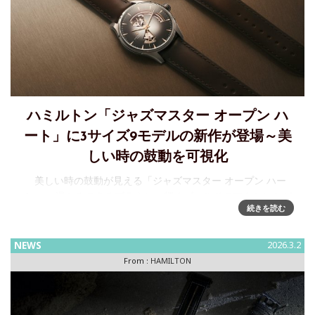
ハミルトン「ジャズマスター オープン ハ
ート」に3サイズ9モデルの新作が登場～美
しい時の鼓動を可視化
美しい時の鼓動が見える「ジャズマスター オープン ハー
ト」～ 温かみのあるブラウン、輝くゴールドのアクセントが
続きを読む
繊細な色彩の移ろいとグラデーションを表現ハミルトンの長
年にわたるタイムレスなウォッチメイキングの伝統に基づ
NEWS
2026.3.2
From :
HAMILTON