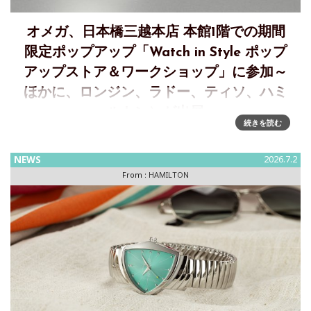
オメガ、日本橋三越本店 本館1階での期間
限定ポップアップ「Watch in Style ポップ
アップストア＆ワークショップ」に参加～
ほかに、ロンジン、ラドー、ティソ、ハミ
ルトン）が出展
続きを読む
日本橋三越本店 本館1階 中央ホールで開催される期間限定ポ
ップアップ「Watch in Style ポップアップストア＆ワークシ
NEWS
2026.7.2
ョップ」に、Omega（オメガ）、Longines（ロンジン）、
From :
HAMILTON
Rado（ラドー）、Tissot（ティソ）、Ha