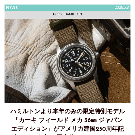
と、冒険者へ旅路を照らす「カーキ ネイビー スキューバ
NEWS
2026.5.3
GMT」発売 ウェーブ状のテクスチャーが宿るダイヤルが、こ
From :
HAMILTON
の時計が持つ海洋的なアイデンティティを際立たせ、大胆な
ハミルトンより本年のみの限定特別モデル
「カーキ フィールド メカ 36㎜ ジャパン
エディション」がアメリカ建国250周年記