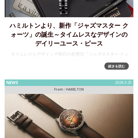
ハミルトンより、新作「ジャズマスター ク
ォーツ」の誕生～タイムレスなデザインの
デイリーユース・ピース
タイムレスなデザインで毎日の必需品「ジャズマスター クォ
ーツ」 端正なプロポーション、精巧な仕上げ、そして現代的
続きを読む
な軽やかさという3つの要素が、新しい「ジャズマスター ク
ォーツ」を形づくっています。 ハミルトンはこ
NEWS
2026.3.25
From :
HAMILTON