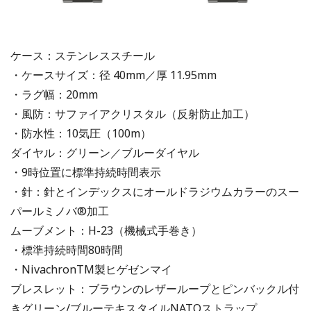
ケース：ステンレススチール
・ケースサイズ：径 40mm／厚 11.95mm
・ラグ幅：20mm
・風防：サファイアクリスタル（反射防止加工）
・防水性：10気圧（100m）
ダイヤル：グリーン／ブルーダイヤル
・9時位置に標準持続時間表示
・針：針とインデックスにオールドラジウムカラーのスー
パールミノバ®加工
ムーブメント：H-23（機械式手巻き）
・標準持続時間80時間
・NivachronTM製ヒゲゼンマイ
ブレスレット：ブラウンのレザーループとピンバックル付
きグリーン/ブルーテキスタイルNATOストラップ