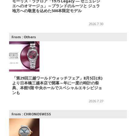
モーリス・ラクロア「1975 Legacy ― セニュレジ
エへのオマージュ」～ブランドのルーツと ジュラ
地方への敬意を込めた500本限定モデル
2026.7.30
From :
Others
「第29回三越ワールドウォッチフェア」8月5日(水)
より日本橋三越本店で開幕～年に一度の時計の祭
典、本館1階 中央ホールでスペシャルエキシビジョ
ンも
2026.7.27
From :
CHRONOSWISS