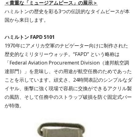
＜貴重な「ミュージアムピース」の展示＞
ハミルトンの歴史を彩る3つの伝説的なタイムピースが本
国から来日します。
ハミルトン FAPD 5101
1970年にアメリカ空軍のナビゲーター向けに制作された
歴史的なミリタリーウォッチ。“FAPD” という略称は
「Federal Aviation Procurement Division（連邦航空調
達部門）」を意味し、その用途が航空任務のためであった
ことを示しています。頑丈さ、24時間表記のシンプルなダ
イヤル、衝撃に強く現場で容易に交換ができるアクリル製
の風防、そして任務中のストラップ破損を防ぐ固定式バー
が特徴。