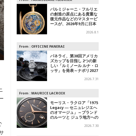
パルミジャーニ・フルリエ
の創造の原点にある貴重な
復元作品などのマスターピ
ースが、2026年9月に日本
で初めて特別公開
2026.8.1
From :
OFFICINE PANERAI
パネライ、第38回アメリカ
ズカップを目指し 2つの新
しい「ルミノール ルナ・ロ
ッサ」を発表～ナポリ2027
への
2026.7.31
ニ
From :
MAURICE LACROIX
ー
モーリス・ラクロア「1975
発
Legacy ― セニュレジエへ
のオマージュ」～ブランド
のルーツと ジュラ地方への
敬意を込めた500本限定モ
で
2026.7.30
デル
サ