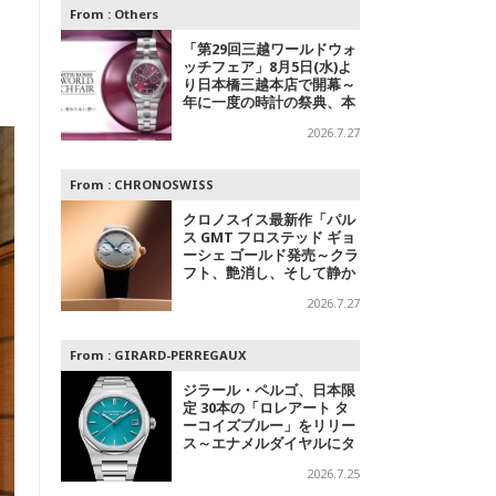
From :
Others
「第29回三越ワールドウォ
ッチフェア」8月5日(水)よ
り日本橋三越本店で開幕～
年に一度の時計の祭典、本
館1階 中央ホールでスペシ
2026.7.27
ャルエキシビジョンも
From :
CHRONOSWISS
クロノスイス最新作「パル
ス GMT フロステッド ギョ
ーシェ ゴールド発売～クラ
フト、艶消し、そして静か
なる主張
2026.7.27
From :
GIRARD-PERREGAUX
ジラール・ペルゴ、日本限
定 30本の「ロレアート タ
ーコイズブルー」をリリー
ス～エナメルダイヤルにタ
ーコイズブルーを採用
2026.7.25