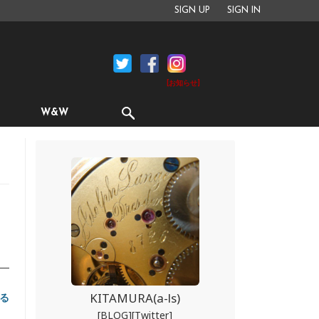
SIGN UP
SIGN IN
[お知らせ]
W&W
ー
て
KITAMURA(a-ls)
る
[BLOG]
[Twitter]