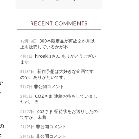
RECENT COMMENTS
300本限定品が何故２か月以
12月18日
上も販売しているかが不
hiroaki.sさん ありがとうござい
4月1日
ます
新作予想は大好きな企画です
3月31日
ので、ありがたいです。
か
非公開コメント
3月7日
れ
COZさま 連絡お待ちしていまし
3月5日
たが、 当
cozさま 招待状をお送りしたの
2月27日
て
ですが、未着
の
非公開コメント
2月25日
た
非公開コメント
2月13日