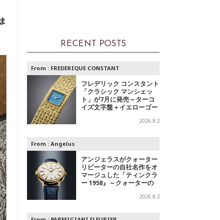
っ
ま
RECENT POSTS
From :
FREDERIQUE CONSTANT
フレデリック コンスタント
「クラシック マンシェッ
ト」が7月に発売～ターコ
イズ文字盤＋イエローゴー
ルドと、ミントグリーン文
2026.8.2
字盤＋スチールの2モデル
From :
Angelus
アンジェラスがクォーター
リピーターの自社名作をオ
マージュした「ティンクラ
ー 1958』～クォーターの
響き
2026.8.2
From :
PARMIGIANI FLEURIER