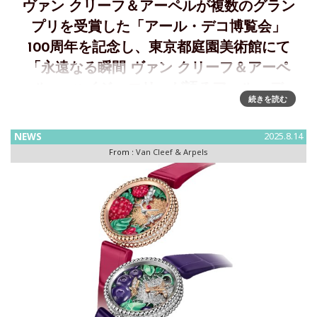
ヴァン クリーフ＆アーペルが複数のグラン
プリを受賞した「アール・デコ博覧会」
100周年を記念し、東京都庭園美術館にて
「永遠なる瞬間 ヴァン クリーフ＆アーペ
ル ― ハイジュエリーが語るアール・デ
続きを読む
コ」展を開催
「永遠なる瞬間 ヴァン クリーフ＆アーペル ― ハイジュエ
NEWS
2025.8.14
リーが語るアール・デコ」東京都庭園美術館にて開催~2025
From :
Van Cleef & Arpels
年9月27日より 2026年1月18日まで東京都庭園美術館（港区
白金台）では、2025年9月27日（土）から2026年