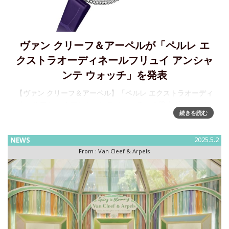
ヴァン クリーフ＆アーペルが「ペルレ エ
クストラオーディネールフリュイ アンシャ
ンテ ウォッチ」を発表
【ヴァン クリーフ＆アーペル】「ペルレ エクストラオーディ
ネールフリュイ アンシャンテ ウォッチ」を発表ヴァン クリ
続きを読む
ーフ＆アーペルは2つの新作ウォッチを発表し、創業以来、メ
ゾンが大切にしてきたインスピレーションの源である&ldquo
NEWS
2025.5.2
From :
Van Cleef & Arpels