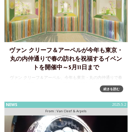
ヴァン クリーフ＆アーペルが今年も東京・
丸の内仲通りで春の訪れを祝福するイベン
トを開催中～5月11日まで
ヴァン クリーフ＆アーペル、今年も東京・丸の内仲通りで春
の訪れを祝福するイベントを開催中1906年の創業以来、尽き
続きを読む
ることのないインスピレーションの源として自然に目を向け
てきたヴァンクリーフ＆アーペルは毎年、生命の再生をもた
らす春の訪
NEWS
2025.5.2
From :
Van Cleef & Arpels