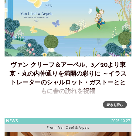
ヴァン クリーフ＆アーペル、3／20より東
京・丸の内仲通りを満開の彩りに ～イラス
トレーターのシャルロット・ガストーとと
もに春の訪れを祝福
ヴァン クリーフ＆アーペルが、春の訪れを祝福～イラストレ
続きを読む
ーターのシャルロット・ガストーとともに、東京・丸の内仲
通りを満開に彩ります1906年の創業以来、尽きることのない
NEWS
2025.10.27
インスピレーションの源として自然に目を向けてきたヴァン
From :
Van Cleef & Arpels
クリーフ