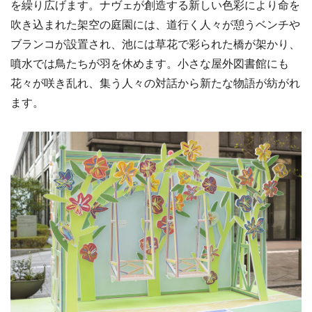
を繰り広げます。ナヴェが創造する新しい色彩により命を
吹き込まれた架空の庭園には、道行く人々が憩うベンチや
ブランコが設置され、池には草花で彩られた橋が架かり、
噴水では鳥たちが羽を休めます。小さな屋外図書館にも
花々が咲き乱れ、集う人々の対話から新たな物語が紡がれ
ます。