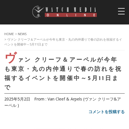
togg
navi
HOME
>
NEWS
> ヴァン クリーフ＆アーペルが今年も東京・丸の内仲通りで春の訪れを祝福するイ
ベントを開催中～5月11日まで
ヴ
ァン クリーフ＆アーペルが今年
も東京・丸の内仲通りで春の訪れを祝
福するイベントを開催中～5月11日ま
で
2025年5月2日
From :
Van Cleef & Arpels (ヴァン クリーフ&ア
ーペル )
コメントを投稿する