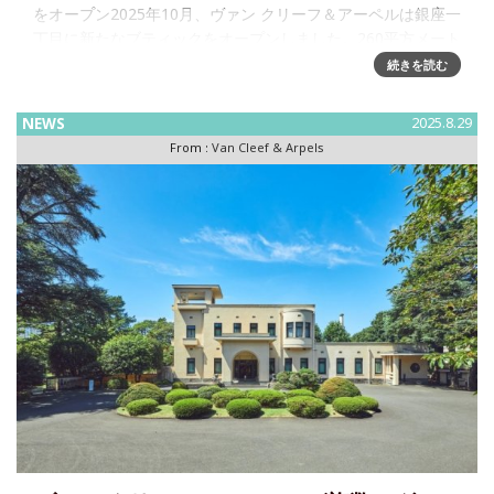
をオープン2025年10月、ヴァン クリーフ＆アーペルは銀座一
丁目に新たなブティックをオープンしました。260平方メート
ルを超える広さの店内は、メゾンの魅惑的な世界と卓越した
続きを読む
職人技
NEWS
2025.8.29
From :
Van Cleef & Arpels