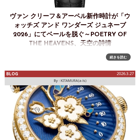
ヴァン クリーフ＆アーペル新作時計が「ウ
ォッチズ アンド ワンダーズ ジュネーブ
2026」にてベールを脱ぐ～POETRY OF
THE HEAVENS、天空の詩情
「ウォッチズ アンド ワンダーズ ジュネーブ 2026」で新作時
続きを読む
計を発表～POETRY OF THE HEAVENS 天空の詩情ヴァンク
リーフ＆アーペルは、1世紀以上にわたり、宇宙のリズムと調
BLOG
2026.3.27
和して生きるという夢を追い続けてきました。メ
By :
KITAMURA(a-ls)