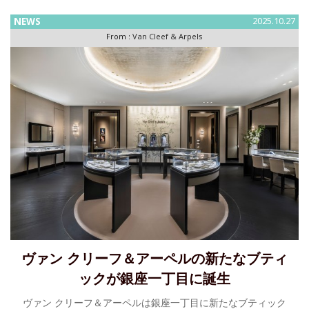
ァン クリーフ＆アーペルは、1895年にアルフレッド・ヴァン
NEWS
2025.10.27
クリーフとエステル・アーペルの結婚をきっかけに創立され
From :
Van Cleef & Arpels
ました
ヴァン クリーフ＆アーペルの新たなブティ
ックが銀座一丁目に誕生
ヴァン クリーフ＆アーペルは銀座一丁目に新たなブティック