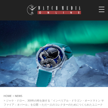
togg
navi
HOME
>
NEWS
> ジャケ・ドロー、300年の時を旅する「インペリアル・ドラゴン・オートマトン サ
ファイア – オパール」を公開 ～ただ一人のコレクターのためにつくられたユニーク