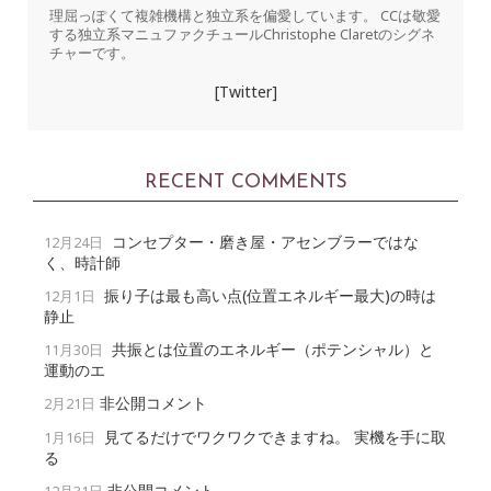
理屈っぽくて複雑機構と独立系を偏愛しています。 CCは敬愛
する独立系マニュファクチュールChristophe Claretのシグネ
チャーです。
[Twitter]
RECENT COMMENTS
コンセプター・磨き屋・アセンブラーではな
12月24日
く、時計師
振り子は最も高い点(位置エネルギー最大)の時は
12月1日
静止
共振とは位置のエネルギー（ポテンシャル）と
11月30日
運動のエ
非公開コメント
2月21日
見てるだけでワクワクできますね。 実機を手に取
1月16日
る
非公開コメント