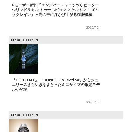
Hモーザー新作「エンデバー・ミニッツリピーター
シリンドリカル トゥールビヨン スケルトン コズミ
ックレイン」～光の中に浮かび上がる精密機械
2026.7.24
From :
CITIZEN
『CITIZEN L』「RAINELL Collection」からジュ
エリーのきらめきをまとったミニサイズの限定モデ
ルが登場
2026.7.23
From :
CITIZEN