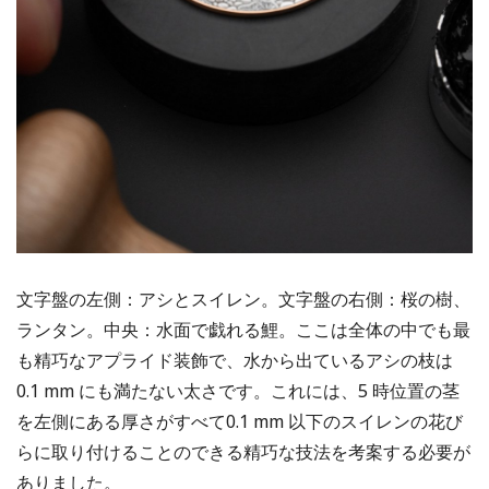
文字盤の左側：アシとスイレン。文字盤の右側：桜の樹、
ランタン。中央：水面で戯れる鯉。ここは全体の中でも最
も精巧なアプライド装飾で、水から出ているアシの枝は
0.1 mm にも満たない太さです。これには、5 時位置の茎
を左側にある厚さがすべて0.1 mm 以下のスイレンの花び
らに取り付けることのできる精巧な技法を考案する必要が
ありました。