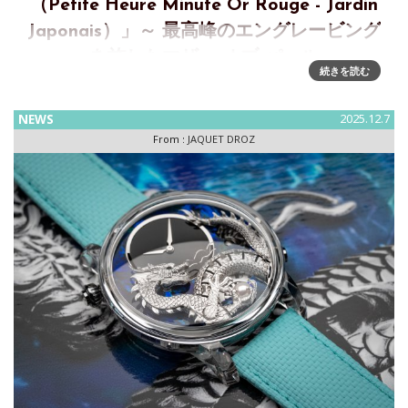
（Petite Heure Minute Or Rouge - Jardin
Japonais）」～ 最高峰のエングレービング
を施したマザー オブ パール
続きを読む
プティ・ウール ミニット レッドゴールド - ジャルダン・ジャ
ポネ（Petite Heure Minute Or Rouge - Jardin Japonais）～
NEWS
2025.12.7
最高峰のエングレービングを施したマザー オブ パールジャ
From :
JAQUET DROZ
ケ・ドローはコレ