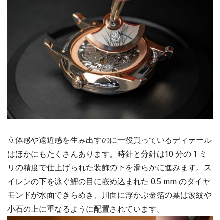
立体感や遠近感を生み出すのに一役買っているディテール
はほかにもたくさんあります。時針と分針は10 分の 1 ミ
リの精度で仕上げられた装飾の下を滑らかに進みます。ス
イレンの下を泳ぐ鯉の目に嵌め込まれた 0.5 mm のダイヤ
モンドが水面できらめき、川面に浮かぶ金箔の葉は波紋や
小石の上に重なるように配置されています。