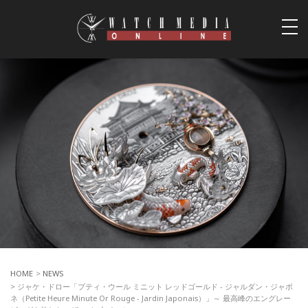
togg
navi
HOME
>
NEWS
> ジャケ・ドロー「プティ・ウール ミニット レッドゴールド - ジャルダン・ジャポ
ネ（Petite Heure Minute Or Rouge - Jardin Japonais）」～ 最高峰のエングレー