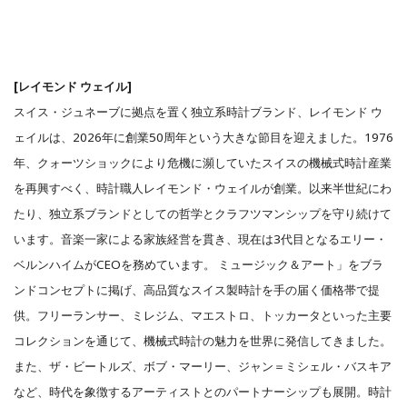
[レイモンド ウェイル]
スイス・ジュネーブに拠点を置く独立系時計ブランド、レイモンド ウ
ェイルは、2026年に創業50周年という大きな節目を迎えました。1976
年、クォーツショックにより危機に瀕していたスイスの機械式時計産業
を再興すべく、時計職人レイモンド・ウェイルが創業。以来半世紀にわ
たり、独立系ブランドとしての哲学とクラフツマンシップを守り続けて
います。音楽一家による家族経営を貫き、現在は3代目となるエリー・
ベルンハイムがCEOを務めています。 ミュージック＆アート」をブラ
ンドコンセプトに掲げ、高品質なスイス製時計を手の届く価格帯で提
供。フリーランサー、ミレジム、マエストロ、トッカータといった主要
コレクションを通じて、機械式時計の魅力を世界に発信してきました。
また、ザ・ビートルズ、ボブ・マーリー、ジャン＝ミシェル・バスキア
など、時代を象徴するアーティストとのパートナーシップも展開。時計