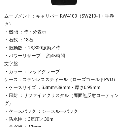
ムーブメント：キャリバー RW4100（SW210-1・手巻
き）
・機能 ：時・分表示
・石数 ：18石
・振動数 ：28,800振動／時
・パワーリザーブ ：約45時間
文字盤
・カラー ：レッドグレープ
ケース：ステンレススティール（ローズゴールドPVD）
・ケースサイズ ：33mm×38mm・厚さ6.95mm
・風防 ：サファイアクリスタル（両面無反射コーティン
グ）
・ケースバック ：シースルーバック
・防水性 ：3気圧／30m
・ラグ幅 ：17mm