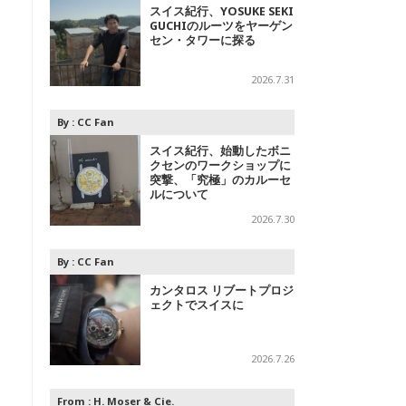
スイス紀行、YOSUKE SEKI
GUCHIのルーツをヤーゲン
セン・タワーに探る
2026.7.31
By :
CC Fan
スイス紀行、始動したボニ
クセンのワークショップに
突撃、「究極」のカルーセ
ルについて
2026.7.30
By :
CC Fan
カンタロス リブートプロジ
ェクトでスイスに
2026.7.26
From :
H. Moser & Cie.