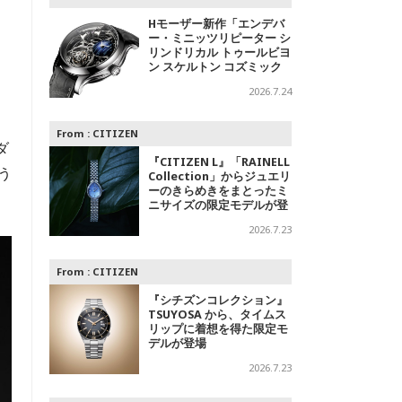
Hモーザー新作「エンデバ
ー・ミニッツリピーター シ
リンドリカル トゥールビヨ
ン スケルトン コズミック
レイン」～光の中に浮かび
2026.7.24
上がる精密機械
From :
CITIZEN
ダ
『CITIZEN L』「RAINELL
う
Collection」からジュエリ
ーのきらめきをまとったミ
ニサイズの限定モデルが登
場
2026.7.23
From :
CITIZEN
『シチズンコレクション』
TSUYOSA から、タイムス
リップに着想を得た限定モ
デルが登場
2026.7.23