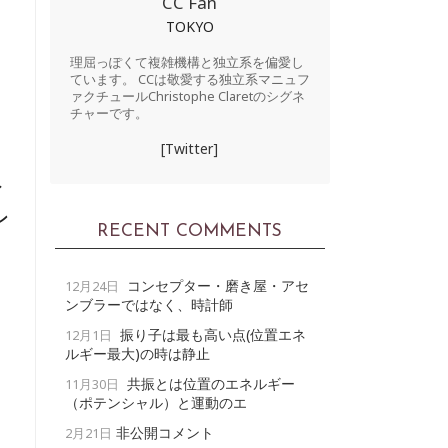
CC Fan
TOKYO
理屈っぽくて複雑機構と独立系を偏愛し
ています。 CCは敬愛する独立系マニュフ
ァクチュールChristophe Claretのシグネ
チャーです。
[Twitter]
ィ
ン
RECENT COMMENTS
コンセプター・磨き屋・アセ
12月24日
ンブラーではなく、時計師
振り子は最も高い点(位置エネ
12月1日
ルギー最大)の時は静止
共振とは位置のエネルギー
11月30日
（ポテンシャル）と運動のエ
非公開コメント
2月21日