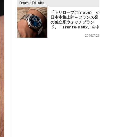
From :
Trilobe
「トリローブ(Trilobe)」が
日本本格上陸～フランス発
の独立系ウォッチブラン
ド、「Trente-Deux」を中
心に、針を持たない時計を
2026.7.23
展開