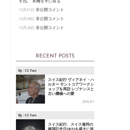
すね。 実機を手に取る
非公開コメント
12月31日
非公開コメント
12月28日
非公開コメント
12月26日
RECENT POSTS
By :
CC Fan
スイス紀行 ヴィアネイ・ハ
ルター サントコアワークシ
ョップを再訪 レゾナンスと
古い機械への愛
2026.8.7
By :
CC Fan
スイス紀行、スイス連邦の
建国記念日(8/1)を盛大に祝