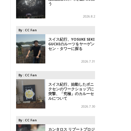
う
2026.8.2
By :
CC Fan
スイス紀行、YOSUKE SEKI
GUCHIのルーツをヤーゲン
セン・タワーに探る
2026.7.31
By :
CC Fan
スイス紀行、始動したボニ
クセンのワークショップに
突撃、「究極」のカルーセ
ルについて
2026.7.30
By :
CC Fan
カンタロス リブートプロジ