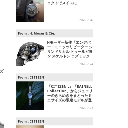
ェクトでスイスに
2026.7.26
的
From :
H. Moser & Cie.
Hモーザー新作「エンデバ
ー・ミニッツリピーター シ
リンドリカル トゥールビヨ
ン スケルトン コズミック
レイン」～光の中に浮かび
2026.7.24
上がる精密機械
ズ
From :
CITIZEN
『CITIZEN L』「RAINELL
Collection」からジュエリ
ーのきらめきをまとったミ
ニサイズの限定モデルが登
場
2026.7.23
From :
CITIZEN