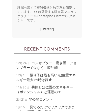
理屈っぽくて複雑機構と独立系を偏愛し
ています。 CCは敬愛する独立系マニュフ
ァクチュールChristophe Claretのシグネ
チャーです。
[Twitter]
RECENT COMMENTS
コンセプター・磨き屋・アセ
12月24日
ンブラーではなく、時計師
振り子は最も高い点(位置エネ
12月1日
ルギー最大)の時は静止
共振とは位置のエネルギー
11月30日
（ポテンシャル）と運動のエ
非公開コメント
2月21日
見てるだけでワクワクできま
1月16日