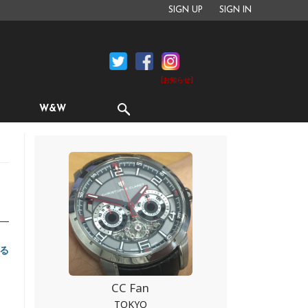
SIGN UP
SIGN IN
[お知らせ]
W&W
る
CC Fan
TOKYO