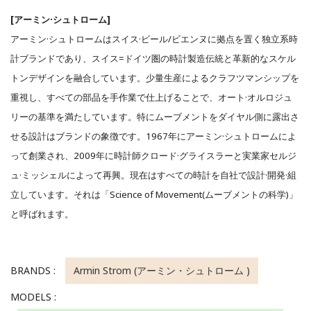
[アーミン·シュトローム]
アーミン·シュトロームはスイス·ビール/ビエンヌに拠点を置く独立系時
計ブランドであり、スイス=ドイツ圏の時計製造伝統と革新的なスケル
トンデザインを融合しています。少量生産によるクラフツマンシップを
重視し、すべての部品を手作業で仕上げることで、オート·オルロジュ
リーの基準を満たしています。特にムーブメントをダイヤル側に露出さ
せる設計はブランドの象徴です。1967年にアーミン·シュトロームによ
って創業され、2009年に時計師クロード·グライスラーと実業家セルジ
ュ·ミッシェルによって再興。現在はすべての時計を自社で設計·開発·組
立しています。それは「Science of Movement(ムーブメントの科学)」
と呼ばれます。
BRANDS :
Armin Strom (アーミン・シュトローム )
MODELS :