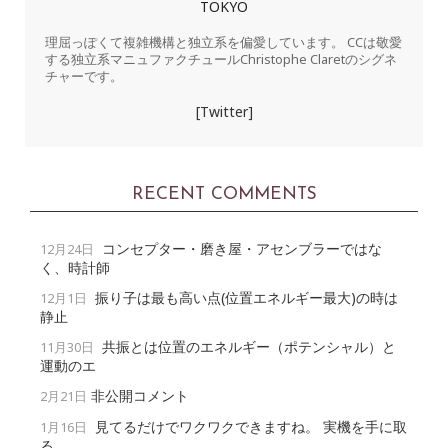
TOKYO
理屈っぽくて複雑機構と独立系を偏愛しています。 CCは敬愛
する独立系マニュファクチュールChristophe Claretのシグネ
チャーです。
[Twitter]
RECENT COMMENTS
コンセプター・磨き屋・アセンブラーではな
12月24日
く、時計師
振り子は最も高い点(位置エネルギー最大)の時は
12月1日
静止
共振とは位置のエネルギー（ポテンシャル）と
11月30日
運動のエ
非公開コメント
2月21日
見てるだけでワクワクできますね。 実機を手に取
1月16日
る