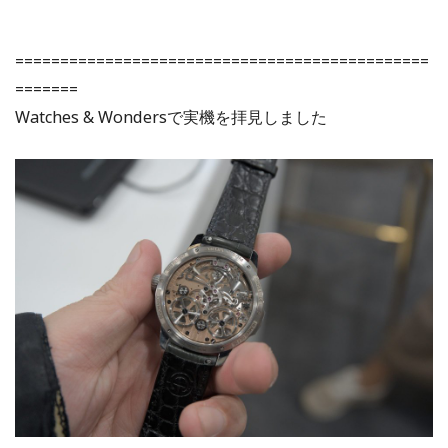
==============================================
=======
Watches & Wondersで実機を拝見しました