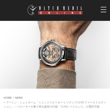
togg
navi
HOME
>
NEWS
> アーミン・シュトローム「ミニッツリピーター·レゾナンス12:59 ファーストエディ
ション」～リピーターが奏で得る最長の打鐘「12:59シークエンス」が選択可能