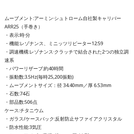
ムーブメント:アーミン·シュトローム自社製キャリバー
ARR25（手巻き）
・表示:時·分
・機能:レゾナンス、ミニッツリピーター12:59
・調速機構:レゾナンス·クラッチで結合された2つの独立調
速系
・パワーリザーブ:約40時間
・振動数:3.5Hz(毎時25,200振動)
・ムーブメントサイズ：径 34.40mm／厚 6.53mm
・石数:74石
・部品数:506点
ケース:チタニウム
・ガラス/ケースバック:反射防止サファイアクリスタル
・防水性能:3気圧