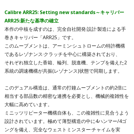
Calibre ARR25: Setting new standards～
キャリバー
ARR25:新たな基準の確立
本作の中核を成すのは、完全自社開発·設計·製造による手
巻きキャリバー「ARR25」です。
このムーブメントは、アーミン·シュトロームの特許機構
であるレゾナンス·クラッチを中心に構築されており、
それぞれ独立した香箱、輪列、脱進機、テンプを備えた2
系統の調速機構が共振(レゾナンス)状態で同期します。
このデュアル構造は、通常の打鐘ムーブメントの約2倍に
相当する部品数の精密な連携を必要とし、機械的複雑性を
大幅に高めています。
ミニッツリピーター機構自体も、この複雑性に見合うよう
設計されています。極めて薄型構造の中に4ハンマー/4ゴ
ングを備え、完全なウェストミンスター·チャイムを実