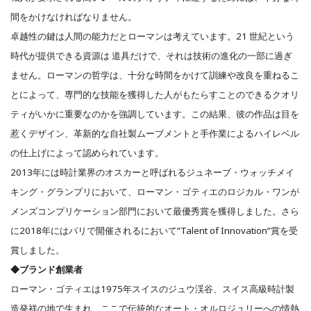
間をかけなければなりません。
卓越性の鍵は人間の能力だとローマンは考えています。21 世紀という
時代が提供できる資源は 道具だけで、それは技術の進化の一部に過ぎ
ません。ローマンの哲学は、十分な時間をかけて訓練や改良を重ねるこ
とによって、専門的な技能を獲得した人がもたらすことのできるクオリ
ティがいかに重要なのかを強調しています。
この結果、彼の作品は目を
惹くデザイン、革新的な自社製ムーブメントと手作業によるハイレベル
の仕上げによって認められています。
2013年には時計業界のオスカーと呼ばれるジュネーブ・ウォッチメイ
キング・グランプリにおいて、ローマン・ゴティエのロジカル・ワンが
メンズ
コンプリケーション部門において最優秀賞を獲得しました。さら
に2018年にはパリで開催されるにおいて”Talent of Innovation”賞を受
賞しました。
◆ブランド創業者
ローマン・ゴティエは1975年スイスのジュウ渓谷、スイス高級時計製
造発祥の地で生まれ、ここで伝統的なオート・オルロジュリーへの情熱