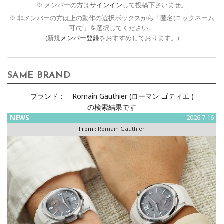
※ メンバーの方は
サインイン
して投稿下さいませ。
※ 非メンバーの方は上の動作の選択ボックスから「匿名(ニックネーム
可)で」を選択してください。
(新規
メンバー登録
をおすすめしております。)
SAME BRAND
ブランド：
Romain Gauthier (ローマン ゴティエ )
の検索結果です
NEWS
2026.7.16
From :
Romain Gauthier