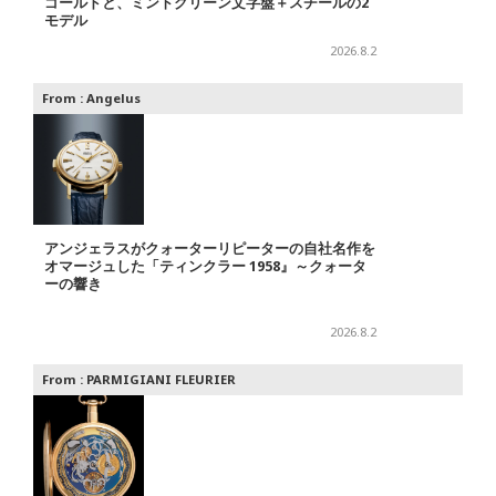
ゴールドと、ミントグリーン文字盤＋スチールの2
モデル
2026.8.2
From :
Angelus
アンジェラスがクォーターリピーターの自社名作を
オマージュした「ティンクラー 1958』～クォータ
ーの響き
2026.8.2
From :
PARMIGIANI FLEURIER