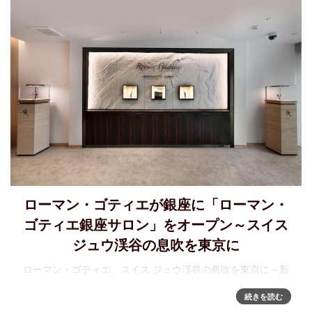
ローマン・ゴティエが銀座に「ローマン・
ゴティエ銀座サロン」をオープン～スイス
ジュウ渓谷の息吹を東京に
ローマン・ゴティエ、スイス ジュウ渓谷の息吹を東京に～新
たなローマン・ゴティエ銀座サロンを発表スイスの独立系高
続きを読む
級時計ブランド、ローマン・ゴティエは、このたび銀座7丁目