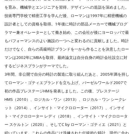
を育み、機械学とエンジニアを習得、デザインへの造詣を深めました。
技術専門学校で精密工学を学んだ後、ローマンは1997年に精密機械の
設計者としての資格を取得。1年後に時計の部品メーカーで機械プログ
ラマー兼オペレーターとして働き始め、この会社が後にヨーロッパで最
もパフォーマンスのよい施設の一つへと変わるのに貢献しました。
時計
だけでなく、自らの高級時計ブランドを一から作ることを決意したロー
マンは2002年にMBAを取得、最終論文は自分自身の時計会社設立に対
するビジネスプランがテーマでした。
3年間、非公開で自分の時計の製造に取り組んだあと、2005年満を持し
てローマン・ゴティエブランドを立ち上げ、バーゼルワールド2007で
初の作品プレステージHMを発表しました。この後、プレステージ
HMS（2010）、ロジカル・ワン（2013）、ロジカル・ワン シークレ
ット（2014）、インサイト・マイクロローター（2017）、インサイ
ト・マイクロローター レディ（2018）、インサイト・マイクロロータ
ー スケルトン（2020）、そしてC by ローマン・ゴティエ（2021）と
続いています。これらの作品には洗練された伝統的な時計、現代に合わ