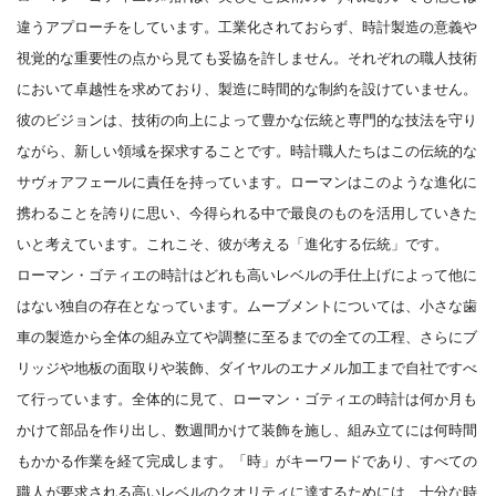
違うアプローチをしています。工業化されておらず、時計製造の意義や
視覚的な重要性の点から見ても妥協を許しません。それぞれの職人技術
において卓越性を求めており、製造に時間的な制約を設けていません。
彼のビジョンは、技術の向上によって豊かな伝統と専門的な技法を守り
ながら、新しい領域を探求することです。時計職人たちはこの伝統的な
サヴォアフェールに責任を持っています。ローマンはこのような進化に
携わることを誇りに思い、今得られる中で最良のものを活用していきた
いと考えています。これこそ、彼が考える「進化する伝統」です。
ローマン・ゴティエの時計はどれも高いレベルの手仕上げによって他に
はない独自の存在となっています。ムーブメントについては、小さな歯
車の製造から全体の組み立てや調整に至るまでの全ての工程、さらにブ
リッジや地板の面取りや装飾、ダイヤルのエナメル加工まで自社ですべ
て行っています。
全体的に見て、ローマン・ゴティエの時計は何か月も
かけて部品を作り出し、数週間かけて装飾を施し、組み立てには何時間
もかかる作業を経て完成します。「時」がキーワードであり、すべての
職人が要求される高いレベルのクオリティに達するためには、十分な時