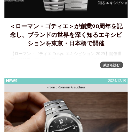
＜ローマン・ゴティエ＞が創業20周年を記
念し、ブランドの世界を深く知るエキシビ
ションを東京・日本橋で開催
【ローマン・ゴティエ Tokyo エキシビション 2025】開催世
界の時計愛好家から注目を集める、スイスの独立時計ブラン
続きを読む
ド＜ローマン・ゴティエ＞の世界を深く知るエキシビション
が東京・日本橋で開催されます。ジュウ渓谷にベースを置く
ローマン
NEWS
2024.12.19
From :
Romain Gauthier