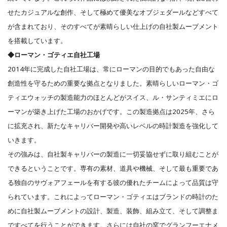
せたカジュアルな創作、そして極めて優美なオブジェダールなどすべて
が含まれており、そのすべてが素晴らしい仕上げの自社製ムーブメント
を搭載しています。
◆ローマン・ゴティエ自社工場
2014年に完成した自社工場は、常にローマンの目的でもあった自由な
創造性を守るための重要な拠点となりました。素晴らしいローマン・ゴ
ティエウォッチの製造能力のほとんどがスイス、ル・サンティミエにロ
ーマンが築き上げた工場のおかげです。この製造拠点は2025年、さら
に拡充され、新たなキャリバー開発や高いレベルの時計製造を強化して
いきます。
その強みは、自社製キャリバーの製造に一切妥協せずに取り組むことが
できるということです。専有の素材、道具や機械、そして最も重要であ
る独自のサヴォアフェールを有する彼の優れたチームによって品質は守
られています。これによってローマン・ゴティエはブランドの時計のた
めに自社製ムーブメントの設計、製造、装飾、組み立て、そして調整ま
ですべてを行うことができます。さらには自社の窯でグランフーエナメ