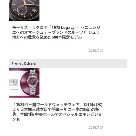
モーリス・ラクロア「1975 Legacy ― セニュレジ
エへのオマージュ」～ブランドのルーツと ジュラ
地方への敬意を込めた500本限定モデル
2026.7.30
From :
Others
「第29回三越ワールドウォッチフェア」8月5日(水)
より日本橋三越本店で開幕～年に一度の時計の祭
典、本館1階 中央ホールでスペシャルエキシビジョ
ンも
2026.7.27