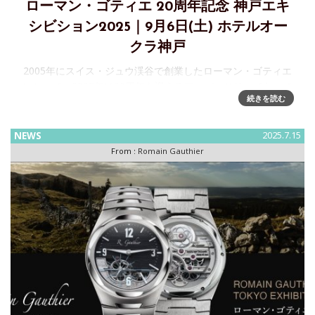
ローマン・ゴティエ 20周年記念 神戸エキ
シビション2025｜9月6日(土) ホテルオー
クラ神戸
2005年にスイス・ジュウ渓谷で創業したローマン・ゴティエ
にとって、2025年は20周年を迎えるアニバーサリーイヤーで
続きを読む
す。これを記念して、「ローマン・ゴティエ 20周年記念 神戸
エキシビション2025」を開催いたします。ローマン・ゴティ
エ
NEWS
2025.7.15
From :
Romain Gauthier