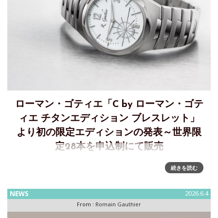
ローマン・ゴティエ「C by ローマン・ゴテ
ィエ チタンエディション ブレスレット」
より初の限定エディションの発表～世界限
定28本を申込制にて販売
「C by ローマン・ゴティエ チタンエディション ブレスレッ
続きを読む
ト ルーメンダイアル」～C by ローマン・ゴティエ チタンエ
ディション ブレスレットから初の限定エディション2022年発
NEWS
2026.6.4
表以来、「C by ローマン・ゴティエ チタンエ
From :
Romain Gauthier