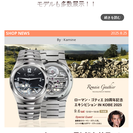
モデルも多数展示！！
ローマン・ゴティエ創業20周年となるメモリアル・イヤーの
続きを読む
今年、東京で開かれる3日間の「ローマン・ゴティエ Tokyo
エキシビション 2025」が、いよいよ今週の金曜日、8月29日
SHOP NEWS
2025.8.25
にその幕を開ける。話を聞く限り、これがヤバイことになっ
By :
Kamine
て