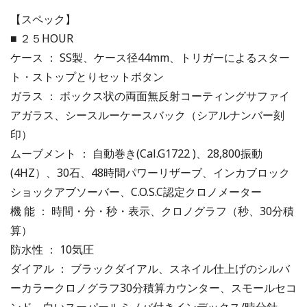
【スペック】
■ ２５HOUR
ケース ： SS製、ケース径44mm、トリガーによるスター
ト・ストップとりセットボタン
ガラス ： ボックス状の両面無反射コーティングサファイ
アガラス、シースルーケースバック（シアルナンバー刻
印）
ムーブメント ： 自動巻き(Cal.G1722 )、28,800振動
(4HZ）、30石、48時間パワーリザーブ、インカブロック
ショックアブソーバー、C.O.S.C認定クロノメーター
機 能 ： 時間・分・秒・表示、クロノグラフ（秒、30分積
算）
防水性 ： 10気圧
ダイアル ： ブラックダイアル、スネイル仕上げのシルバ
ーカラークロノグラフ30分積算カウンター、スモールセコ
ンド、白いスーパールミノバ付きインデックス/時分針