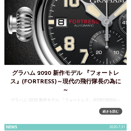
グラハム 2020 新作モデル 『フォートレ
ス』(FORTRESS)～現代の飛行隊長の為に
～
グラハム 2020 新作モデル 『フォートレス』(FORTRESS)～
現代の飛行隊長の為に～品番：2FOAS.B01A.L138F今回の新
続きを読む
作「フォートレス」は、通常のクロノファイターとは異なる
特別な機能を持ったものにと考えられていま
NEWS
2020.7.31