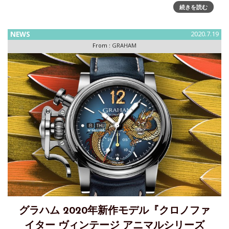
グラハム 2020 新作モデル『クロノファイター スーパーライ
続きを読む
トカーボン トランスルーセント(Chronofighter Superlight
Carbon Translucent)』～半透明のケースでよりライトに～
NEWS
2020.7.19
「グラハ
From :
GRAHAM
グラハム 2020年新作モデル『クロノファ
イター ヴィンテージ アニマルシリーズ