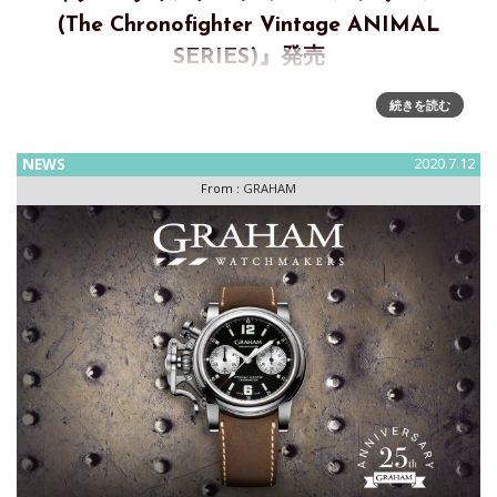
(The Chronofighter Vintage ANIMAL
SERIES)』発売
グラハム 2020年 新作モデル『クロノファイター ヴィンテー
続きを読む
ジ アニマルシリーズ(The Chronofighter Vintage ANIMAL
SERIES)』発売「グラハム」では、『クロノファイター ヴィ
NEWS
2020.7.12
ンテージアニマルシリ
From :
GRAHAM