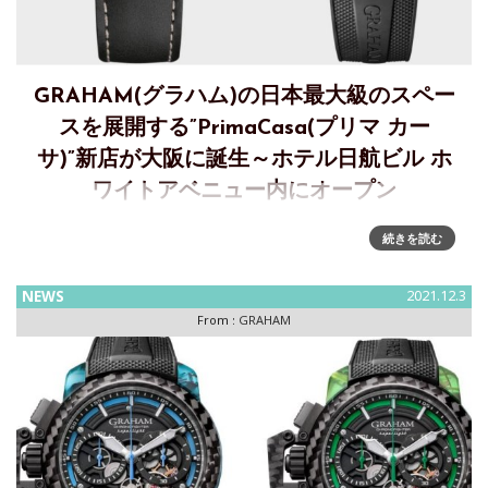
GRAHAM(グラハム)の日本最大級のスペー
スを展開する”PrimaCasa(プリマ カー
サ)”新店が大阪に誕生～ホテル日航ビル ホ
ワイトアベニュー内にオープン
ホテル日航ビルホワイトアベニュー内にてGRAHAM（グラハ
続きを読む
ム）日本最大級の展開スペースを誇る”PrimaCasa（プリマ カ
ーサ）”が新店オープンSwissウォッチ、『GRAHAM(グラハ
NEWS
2021.12.3
ム)』の正規販売店と
From :
GRAHAM