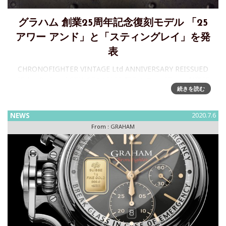
グラハム 創業25周年記念復刻モデル 「25
アワー アンド」と「スティングレイ」を発
表
CHRONOFIGHTER VINTAGE Ltd ANNIVERSARY REISSUED
25th HOUR and STINGRAY 2020 新作モデルグラハム創業25
続きを読む
周年記念復刻モデル「25 アワー アンド」と
NEWS
2020.7.6
From :
GRAHAM