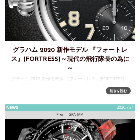
グラハム 2020 新作モデル 『フォートレ
ス』(FORTRESS)～現代の飛行隊長の為に
～
グラハム 2020 新作モデル 『フォートレス』(FORTRESS)～
現代の飛行隊長の為に～品番：2FOAS.B01A.L138F今回の新
続きを読む
作「フォートレス」は、通常のクロノファイターとは異なる
特別な機能を持ったものにと考えられていま
NEWS
2020.7.31
From :
GRAHAM