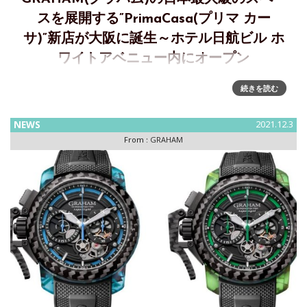
スを展開する”PrimaCasa(プリマ カー
サ)”新店が大阪に誕生～ホテル日航ビル ホ
ワイトアベニュー内にオープン
ホテル日航ビルホワイトアベニュー内にてGRAHAM（グラハ
続きを読む
ム）日本最大級の展開スペースを誇る”PrimaCasa（プリマ カ
ーサ）”が新店オープンSwissウォッチ、『GRAHAM(グラハ
NEWS
2021.12.3
ム)』の正規販売店と
From :
GRAHAM