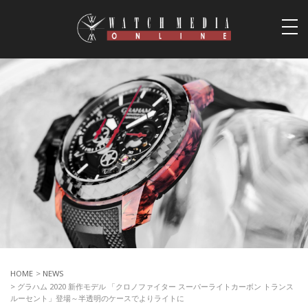
togg
navi
HOME
>
NEWS
> グラハム 2020 新作モデル 「クロノファイター スーパーライトカーボン トランス
ルーセント」登場～半透明のケースでよりライトに