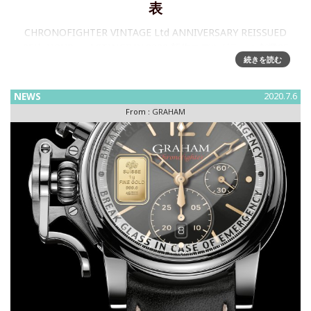
表
CHRONOFIGHTER VINTAGE Ltd ANNIVERSARY REISSUED
25th HOUR and STINGRAY 2020 新作モデルグラハム創業25
続きを読む
周年記念復刻モデル「25 アワー アンド」と
NEWS
2020.7.6
From :
GRAHAM