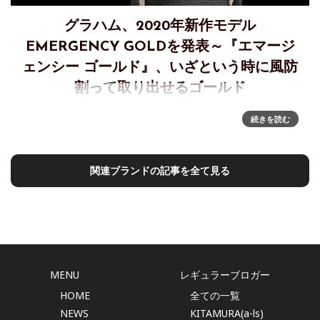
グラハム、2020年新作モデル
EMERGENCY GOLDを発表～『エマージ
ェンシー ゴールド』、いざという時に風防
割って取り出せるゴールド
グラハム、2020年新作モデルEMERGENCY GOLDを発表『エ
続きを読む
マージェンシー ゴールド』～いざという時にはゴールド～い
ざという時はハンマーでゴールドをゴールドに注目するとき
です。 貴金属は、物事がうまくいかない場合、そしてこれが
関連ブランドの記事を全て見る
古く
MENU
レギュラーブロガー
HOME
全ての一覧
NEWS
KITAMURA(a-ls)