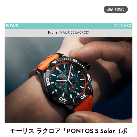
1975 Legacy ― セニュレジエへのオマージュジュラ州独立の
続きを読む
歴史において重要な意味を持つ6月23日。モーリス・ラクロア
は、マニュファクチュールを構えるセニュレジエとの深い結
NEWS
2026.6.30
びつきを称え、「1975 Legacy」の特別限定モ
From :
MAURICE LACROIX
モーリス ラクロア「PONTOS S Solar（ポ