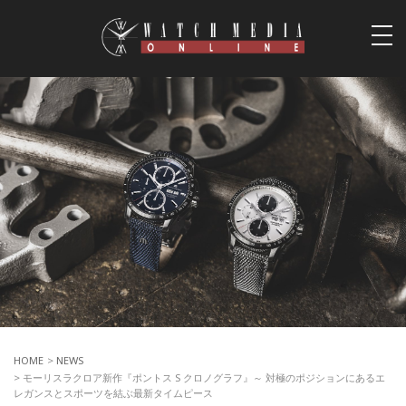
togg
navi
HOME
>
NEWS
> モーリスラクロア新作『ポントス S クロノグラフ』～ 対極のポジションにあるエ
レガンスとスポーツを結ぶ最新タイムピース