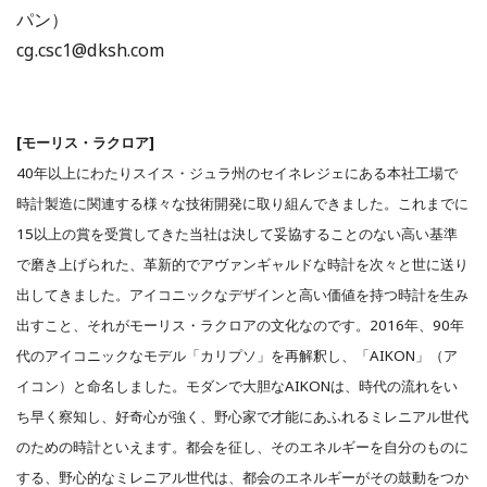
パン）
cg.csc1@dksh.com
[モーリス・ラクロア]
40年以上にわたりスイス・ジュラ州のセイネレジェにある本社工場で
時計製造に関連する様々な技術開発に取り組んできました。これまでに
15以上の賞を受賞してきた当社は決して妥協することのない高い基準
で磨き上げられた、革新的でアヴァンギャルドな時計を次々と世に送り
出してきました。アイコニックなデザインと高い価値を持つ時計を生み
出すこと、それがモーリス・ラクロアの文化なのです。2016年、90年
代のアイコニックなモデル「カリプソ」を再解釈し、「AIKON」（ア
イコン）と命名しました。モダンで大胆なAIKONは、時代の流れをい
ち早く察知し、好奇心が強く、野心家で才能にあふれるミレニアル世代
のための時計といえます。都会を征し、そのエネルギーを自分のものに
する、野心的なミレニアル世代は、都会のエネルギーがその鼓動をつか