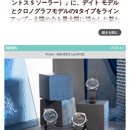
ントス S ソーラー）」に、デイト モデル
とクロノグラフモデルの2タイプをライン
アップ～太陽の力を最大限に活かした新た
なスポーツウォッチ
続きを読む
「PONTOS S SOLAR AND PONTOS S SOLAR
CHRONOGRAPH」、太陽の力を最大限に活かした新たなスポ
NEWS
2026.4.3
ーツウォッチ ～より速く。より遠くへ。より大きなアドレナ
From :
MAURICE LACROIX
リンをモーリス・ラクロアの新作「PONTOS