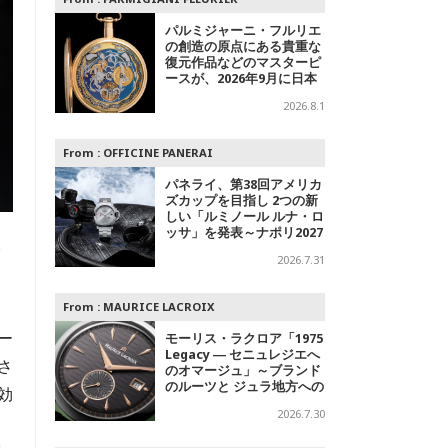
パルミジャーニ・フルリエ
の創造の原点にある貴重な
復元作品などのマスターピ
ースが、2026年9月に日本
で初めて特別公開
2026.8.1
From :
OFFICINE PANERAI
パネライ、第38回アメリカ
ズカップを目指し 2つの新
しい「ルミノール ルナ・ロ
ッサ」を発表～ナポリ2027
への
イ
2026.7.31
From :
MAURICE LACROIX
ー
モーリス・ラクロア「1975
Legacy ― セニュレジエへ
さ
のオマージュ」～ブランド
のルーツと ジュラ地方への
効
敬意を込めた500本限定モ
2026.7.30
デル