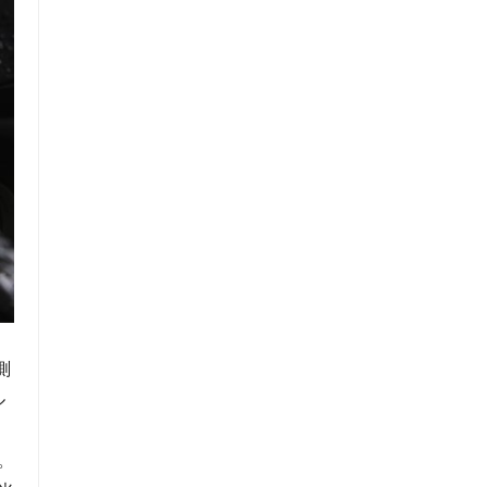
測
ル
。