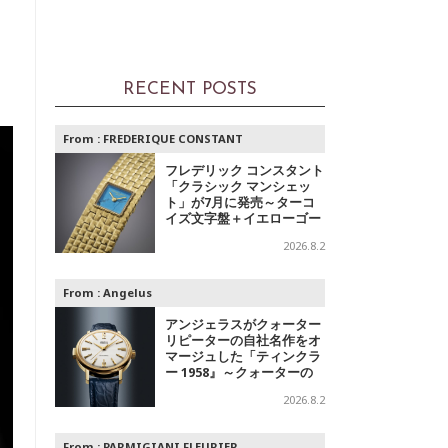
RECENT POSTS
From :
FREDERIQUE CONSTANT
フレデリック コンスタント
「クラシック マンシェッ
ト」が7月に発売～ターコ
イズ文字盤＋イエローゴー
ルドと、ミントグリーン文
2026.8.2
字盤＋スチールの2モデル
From :
Angelus
アンジェラスがクォーター
リピーターの自社名作をオ
マージュした「ティンクラ
ー 1958』～クォーターの
響き
2026.8.2
From :
PARMIGIANI FLEURIER