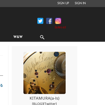
SIGN UP
SIGN IN
[お知らせ]
W&W
ー
る
KITAMURA(a-ls)
[BLOG]
[Twitter]