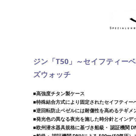
ジン「T50」～セイフティー
ズウォッチ
■高強度チタン製ケース
■特殊結合方式により固定されたセイフティー
■逆回転防止ベゼルには耐傷性を高めるテギメ
■発光色の異なる夜光を施した時分針とインデ
■欧州潜水器具規格に基づき船級・ 認証機関 D