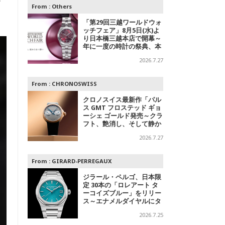
ジ
From :
Others
「第29回三越ワールドウォ
ッチフェア」8月5日(水)よ
り日本橋三越本店で開幕～
年に一度の時計の祭典、本
館1階 中央ホールでスペシ
2026.7.27
ャルエキシビジョンも
From :
CHRONOSWISS
クロノスイス最新作「パル
ス GMT フロステッド ギョ
ーシェ ゴールド発売～クラ
フト、艶消し、そして静か
なる主張
2026.7.27
From :
GIRARD-PERREGAUX
ジラール・ペルゴ、日本限
定 30本の「ロレアート タ
ーコイズブルー」をリリー
ス～エナメルダイヤルにタ
ーコイズブルーを採用
2026.7.25