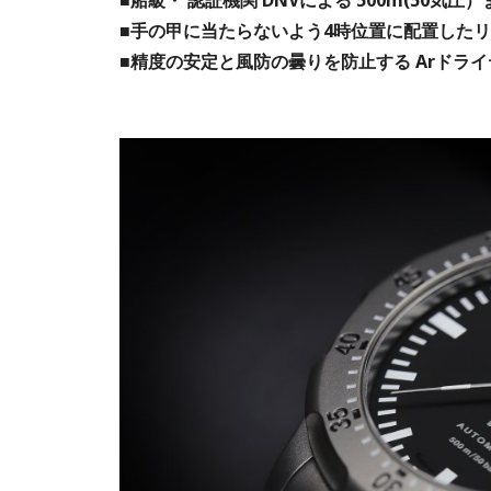
■船級・ 認証機関 DNVによる 500m(50気圧
■手の甲に当たらないよう4時位置に配置した
■精度の安定と風防の曇りを防止する Arドラ