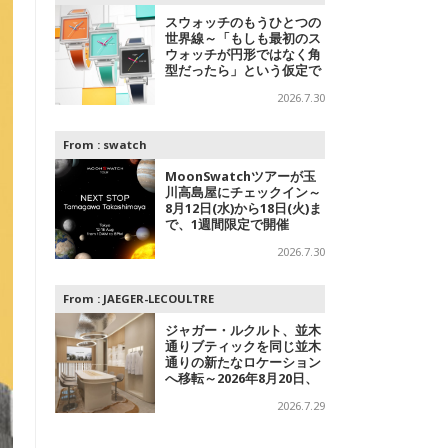
スウォッチのもうひとつの
世界線～「もしも最初のス
ウォッチが円形ではなく角
型だったら」という仮定で
追及されたコレクション
2026.7.30
From :
swatch
MoonSwatchツアーが玉
川高島屋にチェックイン～
8月12日(水)から18日(火)ま
で、1週間限定で開催
2026.7.30
From :
JAEGER-LECOULTRE
ジャガー・ルクルト、並木
通りブティックを同じ並木
通りの新たなロケーション
へ移転～2026年8月20日、
フラッグシップブティック
2026.7.29
をオープン