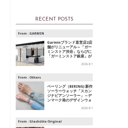
RECENT POSTS
From :
GARMIN
Garminブランド直営店2店
舗がリニューアル～「ガー
ミンストア渋谷」ならびに
「ガーミンストア銀座」が
移転オープン
2026.8.1
From :
Others
ベーリング（BERING) 新作
ソーラーウォッチ「スカン
ジナビアンソーラー」～デ
ンマーク発のデザインウォ
ッチブランドからの「アイ
2026.8.1
スブルー」コレクション
From :
Glashütte Original