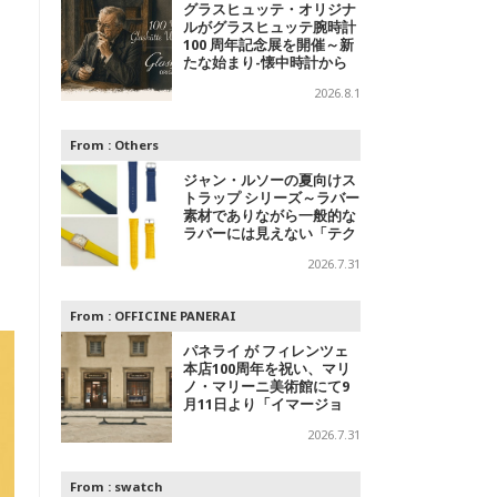
グラスヒュッテ・オリジナ
ルがグラスヒュッテ腕時計
100 周年記念展を開催～新
たな始まり-懐中時計から
腕時計へ
2026.8.1
From :
Others
ジャン・ルソーの夏向けス
トラップ シリーズ～ラバー
素材でありながら一般的な
ラバーには見えない「テク
スチャードラバー」
2026.7.31
From :
OFFICINE PANERAI
パネライ が フィレンツェ
本店100周年を祝い、マリ
ノ・マリーニ美術館にて9
月11日より「イマージョ
ン」パネライ ブランド エ
2026.7.31
キシビションを開催
From :
swatch