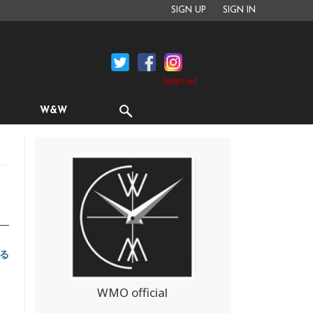
SIGN UP
SIGN IN
[お知らせ]
W&W
る
WMO official