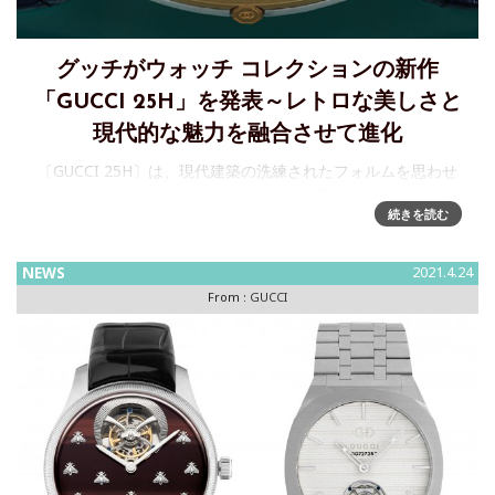
グッチがウォッチ コレクションの新作
「GUCCI 25H」を発表～レトロな美しさと
現代的な魅力を融合させて進化
〔GUCCI 25H〕は、現代建築の洗練されたフォルムを思わせ
るシンプルなシルエットで、シャープで彫刻的なラインの極
続きを読む
めてスリムなケース、リューズとベゼルの一体型のブレスレ
ット Courtesy of Gucci Gucci 25H
NEWS
2021.4.24
From :
GUCCI