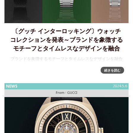
〔グッチ インターロッキング〕ウォッチ
コレクションを発表～ブランドを象徴する
モチーフとタイムレスなデザインを融合
ブランドを象徴するモチーフとタイムレスなデザインを融合
させた新たな〔グッチ インターロッキング〕ウォッチ コレク
続きを読む
ションを発表Courtesy of GUCCI～スモールセコンドに配さ
れたブランドを象徴するインターロッキングGモチーフとクッ
シ
NEWS
2024.5.6
From :
GUCCI