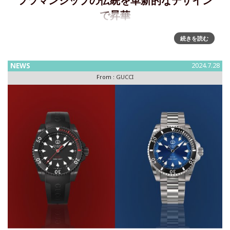
フツマンシップの伝統を革新的なデザイン
で昇華
ブランドを象徴するモチーフとクラフツマンシップの伝統
続きを読む
を、革新的なデザインで昇華したハイウォッチメイキングの
新作を発表2025年、グッチはハイウォッチメイキングの第5
NEWS
2024.7.28
世代コレクションとして、〔G-タイムレス〕、〔GUCCI
From :
GUCCI
25H〕