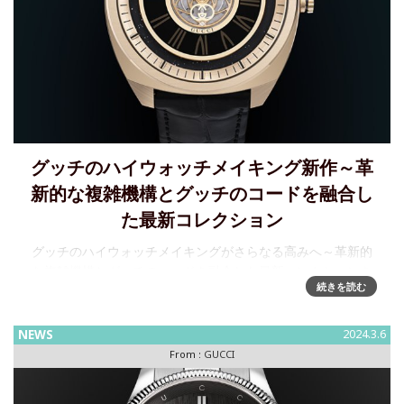
グッチのハイウォッチメイキング新作～革
新的な複雑機構とグッチのコードを融合し
た最新コレクション
グッチのハイウォッチメイキングがさらなる高みへ～革新的
な複雑機構とグッチのコードを融合した最新コレクションを
続きを読む
発表2024年、グッチのハイウォッチメイキングは独自のミニ
ッツリピーターという究極の複雑機構とともに新たな次元へ
と進化し、時計製造の
NEWS
2024.3.6
From :
GUCCI