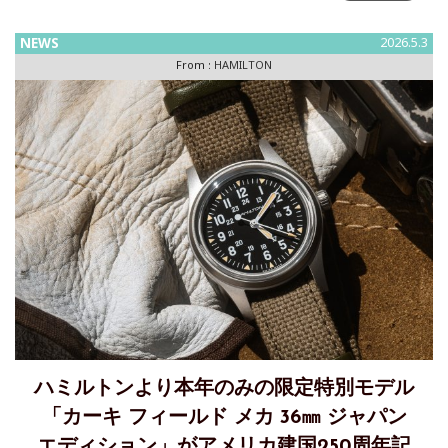
波の輪郭が文字盤に宿る「カーキ ネイビー スキューバ」
と、冒険者へ旅路を照らす「カーキ ネイビー スキューバ
NEWS
2026.5.3
GMT」発売 ウェーブ状のテクスチャーが宿るダイヤルが、こ
From :
HAMILTON
の時計が持つ海洋的なアイデンティティを際立たせ、大胆な
ハミルトンより本年のみの限定特別モデル
「カーキ フィールド メカ 36㎜ ジャパン
エディション」がアメリカ建国250周年記