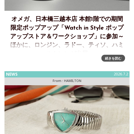
オメガ、日本橋三越本店 本館1階での期間
限定ポップアップ「Watch in Style ポップ
アップストア＆ワークショップ」に参加～
ほかに、ロンジン、ラドー、ティソ、ハミ
ルトン）が出展
続きを読む
日本橋三越本店 本館1階 中央ホールで開催される期間限定ポ
ップアップ「Watch in Style ポップアップストア＆ワークシ
NEWS
2026.7.2
ョップ」に、Omega（オメガ）、Longines（ロンジン）、
From :
HAMILTON
Rado（ラドー）、Tissot（ティソ）、Ha