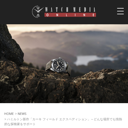
togg
navi
HOME
>
NEWS
> ハミルトン新作「カーキ フィールド エクスペディション」～どんな場所でも情熱
的な探検家をサポート