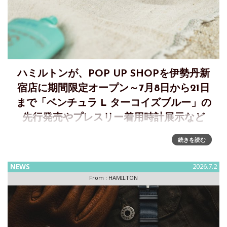
ハミルトンが、POP UP SHOPを伊勢丹新
宿店に期間限定オープン～7月8日から21日
まで「ベンチュラ L ターコイズブルー」の
先行発売やプレスリー着用時計展示など
アメリカンスピリットを体現する＜ハミルトン＞ POP UP
続きを読む
SHOPを伊勢丹新宿店に期間限定オープン伊勢丹新宿店 メン
ズ館1階 プロモーションにて7月8日（水）から7月21日（火）
NEWS
2026.7.2
まで期間限定オープン。「ベンチュラ L ターコイズブルー
From :
HAMILTON