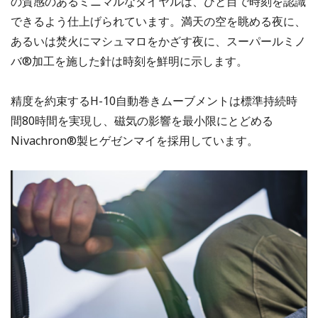
の質感のあるミニマルなダイヤルは、ひと目で時刻を認識
できるよう仕上げられています。満天の空を眺める夜に、
あるいは焚火にマシュマロをかざす夜に、スーパールミノ
バ®加工を施した針は時刻を鮮明に示します。
精度を約束するH-10自動巻きムーブメントは標準持続時
間80時間を実現し、磁気の影響を最小限にとどめる
Nivachron®製ヒゲゼンマイを採用しています。