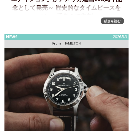
念として発売～ 歴史的なタイムピースを
36mm手巻きで復刻
続きを読む
アメリカ建国250周年に発売する特別モデル「カーキ フィー
ルド メカ 36㎜ ジャパン エディション」 歴史的なタイムピー
NEWS
2026.5.3
スを36mmの手巻き式で復刻「カーキ フィールド メカ
From :
HAMILTON
36mm ジャパン エディション」 は、1