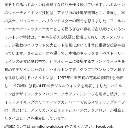
歴史を誇るハミルトンは高精度な時計を作り続けています。ハミルトン
のウォッチメイキング技術は、アメリカの鉄道黎明期と共に発展し、軍
の兵士、パイロット、ハリウッドスターの腕元を彩りました。フィルム
メーカーのウォッチメーカーとして揺るぎない存在であり続けているハ
ミルトンの時計は、500本を超える映画に登場しており、カスタムウォ
ッチが複数のハリウッドの大ヒット映画において非常に重要な役割を担
っています。タイムピースを通して、本物のキャラクターやストーリー
ラインの確立に励む中で、ビデオゲームに登場するブランドウォッチを
初めてデザインしたのも、ハミルトンです。クラフツマンシップと精度
を追求し続けるハミルトンは、1957年に世界初の電池式腕時計を発表
し、1970年には初のLED式デジタルウォッチを発表しました。ハミル
トンはデザイン、テクノロジー、クラフツマンシップを追求し続け、ウ
ォッチメイキングのリーディングカンパニーであるスウォッチグループ
の一員として、アメリカンスピリットとスイスのテクノロジーが融合し
たタイムピースを生み出しています。
詳細についてはhamiltonwatch.comをご覧ください。Facebook、