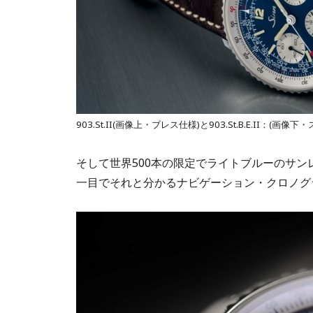
903.St.II(画像上・ブレス仕様)と903.St.B.E.II：(画
そして世界500本の限定でライトブルーのサンレイ
一目でそれと分かるナビゲーション・クロノグ