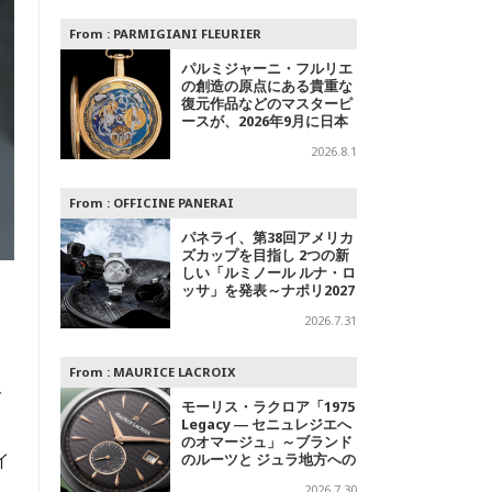
From :
PARMIGIANI FLEURIER
パルミジャーニ・フルリエ
の創造の原点にある貴重な
復元作品などのマスターピ
ースが、2026年9月に日本
で初めて特別公開
2026.8.1
From :
OFFICINE PANERAI
パネライ、第38回アメリカ
ズカップを目指し 2つの新
しい「ルミノール ルナ・ロ
ッサ」を発表～ナポリ2027
への
2026.7.31
From :
MAURICE LACROIX
グ
モーリス・ラクロア「1975
Legacy ― セニュレジエへ
のオマージュ」～ブランド
イ
のルーツと ジュラ地方への
敬意を込めた500本限定モ
2026.7.30