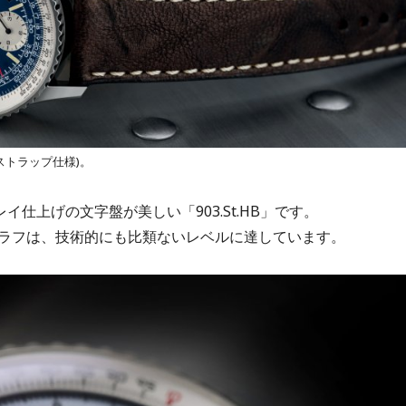
像下・ストラップ仕様)。
仕上げの文字盤が美しい「903.St.HB」です。
ラフは、技術的にも比類ないレベルに達しています。