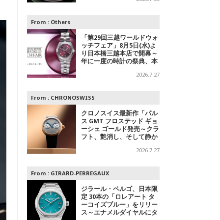
デル
From :
Others
「第29回三越ワールドウォ
ッチフェア」8月5日(水)よ
り日本橋三越本店で開幕～
年に一度の時計の祭典、本
館1階 中央ホールでスペシ
2026.7.27
ャルエキシビジョンも
From :
CHRONOSWISS
クロノスイス最新作「パル
ス GMT フロステッド ギョ
ーシェ ゴールド発売～クラ
フト、艶消し、そして静か
なる主張
2026.7.27
From :
GIRARD-PERREGAUX
ジラール・ペルゴ、日本限
定 30本の「ロレアート タ
ーコイズブルー」をリリー
ス～エナメルダイヤルにタ