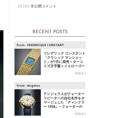
非公開コメント
2月13日
RECENT POSTS
From :
FREDERIQUE CONSTANT
フレデリック コンスタント
「クラシック マンシェッ
ト」が7月に発売～ターコ
イズ文字盤＋イエローゴー
ルドと、ミントグリーン文
2026.8.2
字盤＋スチールの2モデル
From :
Angelus
アンジェラスがクォーター
リピーターの自社名作をオ
マージュした「ティンクラ
ー 1958』～クォーターの
響き
2026.8.2