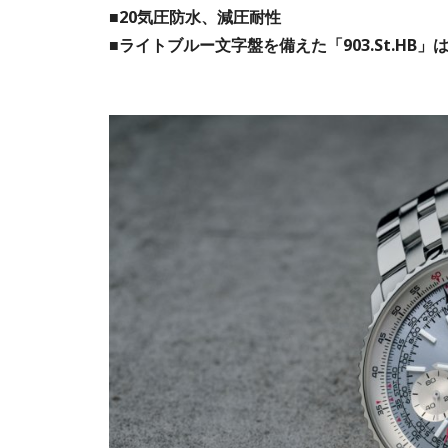
■20気圧防水、減圧耐性
■ライトブルー文字盤を備えた「903.St.HB」