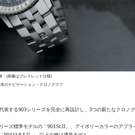
t.HB：(画像はブレスレット仕様)
0本のナビゲーション・クロノグラフ
代表する903シリーズを完全に再設計し、3つの新たなクロノ
ズ標準モデルの「903.St.II」、アイボリーカラーのアプラ
.St.B.E.II」。以上の種は通常モデル。