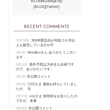
KITAMURA(a-ls)
[BLOG]
[Twitter]
RECENT COMMENTS
300本限定品が何故２か月以
12月18日
上も販売しているかが不
hiroaki.sさん ありがとうござい
4月1日
ます
新作予想は大好きな企画です
3月31日
ので、ありがたいです。
非公開コメント
3月7日
COZさま 連絡お待ちしていまし
3月5日
たが、 当
cozさま 招待状をお送りしたの
2月27日
ですが、未着
非公開コメント
2月25日