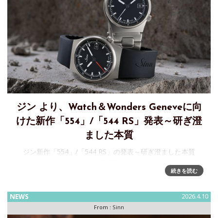
ジン より、Watch＆Wonders Geneveに向
けた新作「554」/「544 RS」発表～研ぎ澄
ました本質
ジン新作「554」/「544 RS」の発表～研ぎ澄ました本質
「544」と「544 RS」は、機能性とフォルムのバランスを追
続きを読む
求した機械式腕時計です。明確なデザイン、精密な製造技
術、そして本質に焦点を当てたこのモデルは、「544」白い秒
NEWS
2026.4.10
From :
Sinn