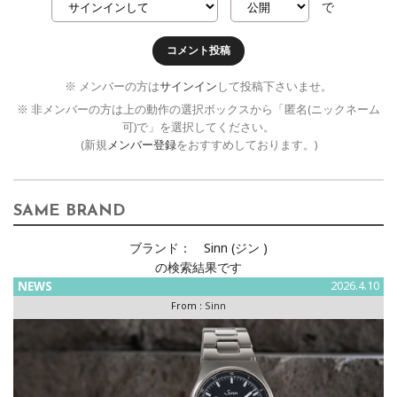
で
コメント投稿
※ メンバーの方は
サインイン
して投稿下さいませ。
※ 非メンバーの方は上の動作の選択ボックスから「匿名(ニックネーム
可)で」を選択してください。
(新規
メンバー登録
をおすすめしております。)
SAME BRAND
ブランド：
Sinn (ジン )
の検索結果です
NEWS
2026.4.10
From :
Sinn