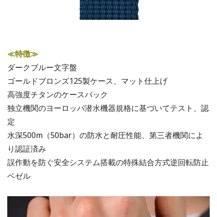
≪特徴≫
ダークブルー文字盤
ゴールドブロンズ125製ケース、マット仕上げ
高強度チタンのケースバック
独立機関のヨーロッパ潜水機器規格に基づいてテスト、認
定
水深500m（50bar）の防水と耐圧性能、第三者機関によ
り認証済み
誤作動を防ぐ安全システム搭載の特殊結合方式逆回転防止
ベゼル