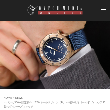
togg
navi
HOME
>
NEWS
> ジンの300本限定新作「T50ゴールドブロンズB」～特許取得ゴールドブロンズ125
製のダイバーズウォッチ