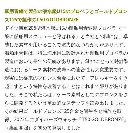
軍用青銅で製作の潜水艦U15のプロペラとゴールドブロン
ズ125で製作のT50 GOLDBRONZE
ドイツ海軍206型潜水艦U15の船舶用青銅製プロペラ（一
般に船舶用スクリューと呼ばれる）と当社との間には、卓
越した素材を用いることで魅力的なつながりがあります。
船舶用青銅は、特に海水用に設計された船舶用プロペラの
製造において長年の伝統があります。Sinnにとって時計製
造におけるケース素材の皮膚への適合性も大変重要です。
現実には従来のブロンズ合金において、アレルギーを引き
起こすという特性を改善することはこれまで限りがありま
した。そこで私たちは、ケース素材としてのブロンズをさ
らに開発するという革新的なステップを踏み出しました。
その結果ゴールドブロンズ125合金を誕生させ特許を取
得、2023年にダイバーズウォッチ「T50 GOLDBRONZE」
（裏面参照）を初めて発表しました。