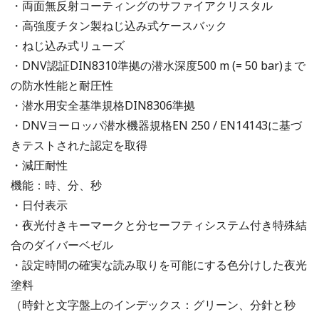
・両面無反射コーティングのサファイアクリスタル
・高強度チタン製ねじ込み式ケースバック
・ねじ込み式リューズ
・DNV認証DIN8310準拠の潜水深度500 m (= 50 bar)まで
の防水性能と耐圧性
・潜水用安全基準規格DIN8306準拠
・DNVヨーロッパ潜水機器規格EN 250 / EN14143に基づ
きテストされた認定を取得
・減圧耐性
機能：時、分、秒
・日付表示
・夜光付きキーマークと分セーフティシステム付き特殊結
合のダイバーベゼル
・設定時間の確実な読み取りを可能にする色分けした夜光
塗料
（時針と文字盤上のインデックス：グリーン、分針と秒