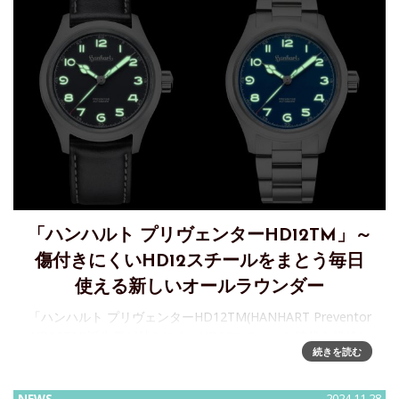
「ハンハルト プリヴェンターHD12TM」～
傷付きにくいHD12スチールをまとう毎日
使える新しいオールラウンダー
「ハンハルト プリヴェンターHD12TM(HANHART Preventor
HD12TM)誕生傷が付きにくいHD12スチールと時代を超越し
続きを読む
たデザインの、毎日使える新しいオールラウンダー.2年以上
の集中的な開発の後、Hanhartは新し
NEWS
2024.11.28