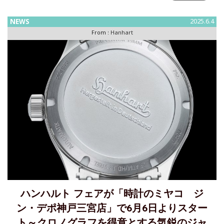
し、瞬間を支配するここ数年、ハンハルトのアイコンである
417ESのブラック文字盤にAMTコラムホイール・フライバッ
NEWS
2025.6.4
ク・ムーブメントを搭載してほし
From :
Hanhart
ハンハルト フェアが「時計のミヤコ ジ
ン・デポ神戸三宮店」で6月6日よりスター
ト～クロノグラフを得意とする気鋭のジャ