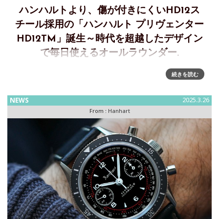
ハンハルトより、傷が付きにくいHD12ス
チール採用の「ハンハルト プリヴェンター
HD12TM」誕生～時代を超越したデザイン
で毎日使えるオールラウンダー.
傷が付きにくいHD12スチールと時代を超越したデザインの、
続きを読む
毎日使える新しいオールラウンダー「ハンハルト プリヴェン
ターHD12TM」2年以上の集中的な開発の後、Hanhartは新し
NEWS
2025.3.26
いPreventor HD12TMを発表しま
From :
Hanhart