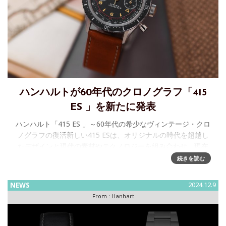
ハンハルトが60年代のクロノグラフ「415
ES 」を新たに発表
ハンハルト「415 ES 」～60年代の希少なヴィンテージ・クロ
ノグラフの復活新しい415 ESは、オリジナルの時代を超越し
たデザインと現代の素材やテクノロジーを組み合わせ、現在
の需要にも応えつつブランドの豊かな歴史に忠実であり
続きを読む
NEWS
2024.12.9
From :
Hanhart