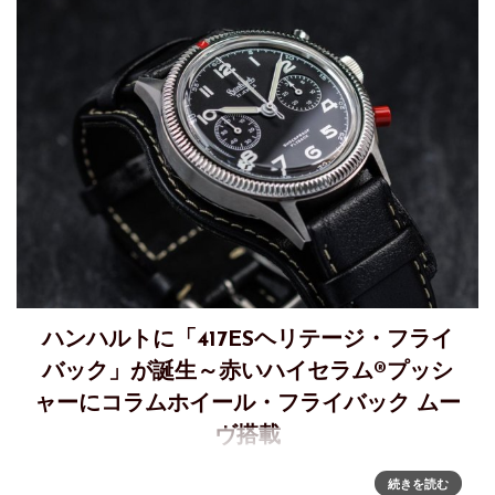
ハンハルトに「417ESヘリテージ・フライ
バック」が誕生～赤いハイセラム®プッシ
ャーにコラムホイール・フライバック ムー
ヴ搭載
HANHART「417 ES Heritage Flyback」～赤いボタンを押
続きを読む