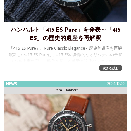
ハンハルト「415 ES Pure」を発表～「415
ES」の歴史的遺産を再解釈
「415 ES Pure」、Pure Classic Elegance～歴史的遺産を再解
釈新しい415 ES Pureは、415 ESの象徴的なオリジナルのデザ
インを忠実に守り、時代を超えた美学と現代のテクノロジー
を組み合わ
続きを読む
NEWS
2024.12.22
From :
Hanhart