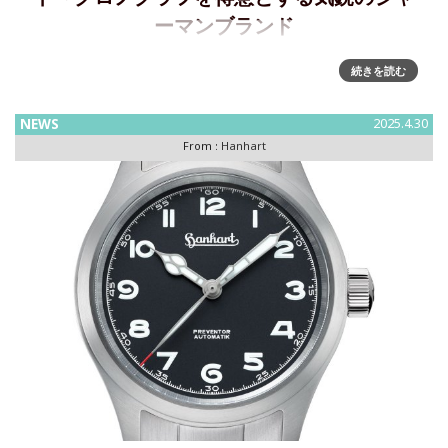
ーマンブランド
神戸の「時計のミヤコ ジン・デポ神戸三宮店」にて時計好
続きを読む
きが注目するハンハルトフェアがスタート～貴重なアーカイ
ブや往年に使用されていた機器などを展示し、時計診断も開
NEWS
2025.4.30
催神戸三宮に展開する腕時計の正規販売店「時計のミヤコ
From :
Hanhart
ジン・デ