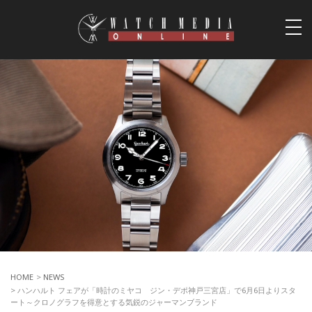
togg
navi
HOME
>
NEWS
> ハンハルト フェアが「時計のミヤコ ジン・デポ神戸三宮店」で6月6日よりスタ
ート～クロノグラフを得意とする気鋭のジャーマンブランド