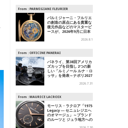
From :
PARMIGIANI FLEURIER
パルミジャーニ・フルリエ
の創造の原点にある貴重な
代
復元作品などのマスターピ
ースが、2026年9月に日本
ま
で初めて特別公開
2026.8.1
From :
OFFICINE PANERAI
パネライ、第38回アメリカ
ズカップを目指し 2つの新
しい「ルミノール ルナ・ロ
ッサ」を発表～ナポリ2027
への
2026.7.31
From :
MAURICE LACROIX
モーリス・ラクロア「1975
Legacy ― セニュレジエへ
のオマージュ」～ブランド
のルーツと ジュラ地方への
敬意を込めた500本限定モ
2026.7.30