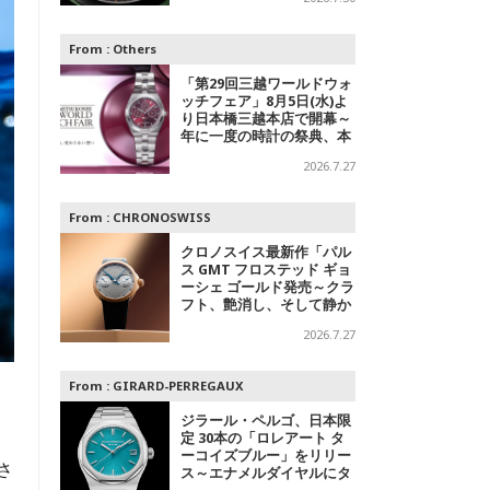
デル
From :
Others
「第29回三越ワールドウォ
ッチフェア」8月5日(水)よ
り日本橋三越本店で開幕～
年に一度の時計の祭典、本
館1階 中央ホールでスペシ
2026.7.27
ャルエキシビジョンも
From :
CHRONOSWISS
クロノスイス最新作「パル
ス GMT フロステッド ギョ
ーシェ ゴールド発売～クラ
フト、艶消し、そして静か
なる主張
2026.7.27
From :
GIRARD-PERREGAUX
ジラール・ペルゴ、日本限
定 30本の「ロレアート タ
ーコイズブルー」をリリー
さ
ス～エナメルダイヤルにタ