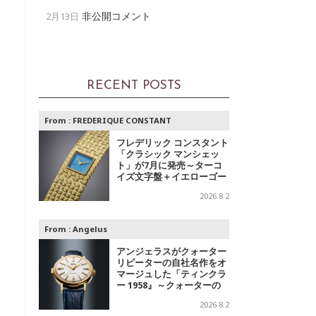
非公開コメント
2月13日
RECENT POSTS
From :
FREDERIQUE CONSTANT
フレデリック コンスタント
「クラシック マンシェッ
ト」が7月に発売～ターコ
イズ文字盤＋イエローゴー
ルドと、ミントグリーン文
2026.8.2
字盤＋スチールの2モデル
From :
Angelus
アンジェラスがクォーター
リピーターの自社名作をオ
マージュした「ティンクラ
ー 1958』～クォーターの
響き
2026.8.2