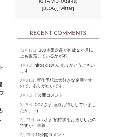
KITAMURA(a-ls)
[BLOG]
[Twitter]
RECENT COMMENTS
300本限定品が何故２か月以
12月18日
上も販売しているかが不
hiroaki.sさん ありがとうござい
4月1日
ト
ます
新作予想は大好きな企画です
3月31日
場
ので、ありがたいです。
フ
非公開コメント
3月7日
COZさま 連絡お待ちしていまし
3月5日
も
たが、 当
れ
cozさま 招待状をお送りしたの
2月27日
ですが、未着
非公開コメント
2月25日