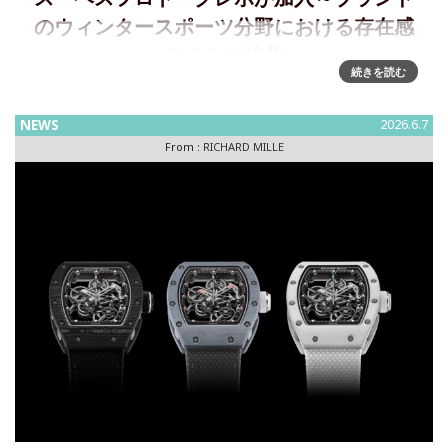
のウィンタースポーツ分野における存在感
をさらに強化
続きを読む
リシャール・ミルとヨハネス・ヘスフロト・クレボ、史上最
高のクロスカントリースキーヤーとともに雪上へ冬季オリン
NEWS
2026.6.7
ピック史上、最も成功したオリンピアンであるヨハネス・ヘ
From :
RICHARD MILLE
スフロト・クレボが、リシャール・ミル ファミリーに加わ
り、同ブランドの