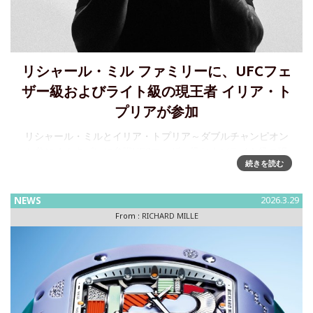
リシャール・ミル ファミリーに、UFCフェ
ザー級およびライト級の現王者 イリア・ト
プリアが参加
リシャール・ミルとイリア・トプリア～ダブルチャンピオン
と共にオクタゴンに参戦UFCフェザー級およびライト級の現
続きを読む
王者であるイリア・トプリアが、リシャール・ミル ファミリ
ーに加わり、ブランドのパートナーに名を連ねる初のコンバ
ットスポーツ
NEWS
2026.3.29
From :
RICHARD MILLE