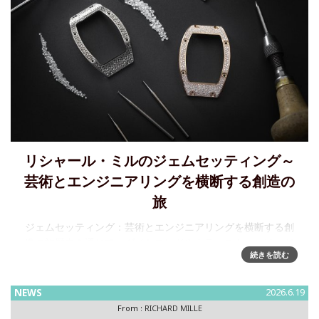
リシャール・ミルのジェムセッティング～
芸術とエンジニアリングを横断する創造の
旅
ジェムセッティング：芸術とエンジニアリングを横断する創
造の旅歴史を通じて、ダイヤモンドやカラーストーンは、ジ
続きを読む
ュエリーや時計をはじめとするさまざまなオブジェを彩って
きました。リシャール・ミルにおけるジェムセッティング
は、美しさ、技術的完成
NEWS
2026.6.19
From :
RICHARD MILLE