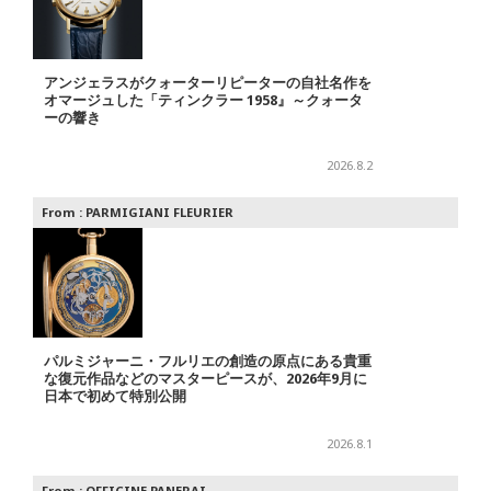
アンジェラスがクォーターリピーターの自社名作を
オマージュした「ティンクラー 1958』～クォータ
ーの響き
2026.8.2
From :
PARMIGIANI FLEURIER
パルミジャーニ・フルリエの創造の原点にある貴重
な復元作品などのマスターピースが、2026年9月に
日本で初めて特別公開
2026.8.1
From :
OFFICINE PANERAI