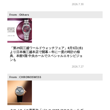
2026.7.30
From :
Others
「第29回三越ワールドウォッチフェア」8月5日(水)
より日本橋三越本店で開幕～年に一度の時計の祭
典、本館1階 中央ホールでスペシャルエキシビジョ
ンも
2026.7.27
From :
CHRONOSWISS