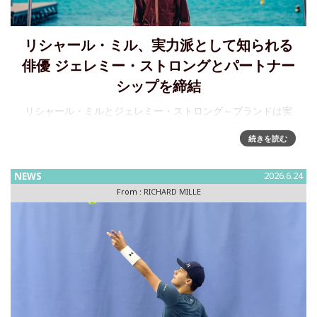
リシャール・ミル、実力派として知られる
俳優 ジェレミー・ストロングとパートナー
シップを締結
リシャール・ミルとジェレミー・ストロング～ブランドは実
力派俳優とパートナーシップを締結『メディア王 〜華麗なる
続きを読む
一族〜』『アプレンティス』で高い評価を受ける実力派俳優
であり、アカデミー賞ノミネート（エミー賞、ゴールデング
ローブ賞、クリティ
NEWS
2026.6.24
From :
RICHARD MILLE