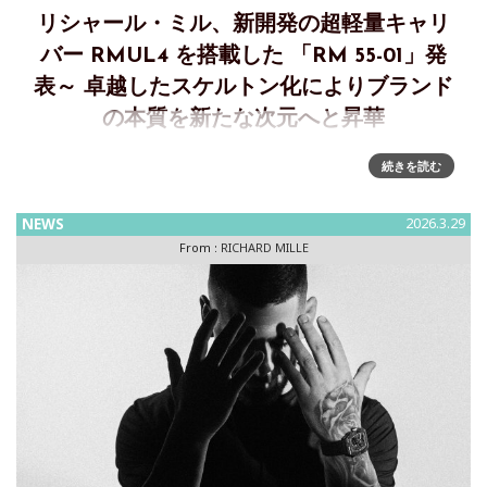
リシャール・ミル、新開発の超軽量キャリ
バー RMUL4 を搭載した 「RM 55-01」発
表～ 卓越したスケルトン化によりブランド
の本質を新たな次元へと昇華
RM 55-01 マニュアル ～ 無重力へのオマージュ • 5g未満の新
続きを読む
しい超軽量スケルトン手巻きキャリバー• 極限まで研ぎ澄まさ
れたミニマリズムと至高の装着感• カーボンTPT®、ホワイト
NEWS
2026.3.29
クオーツ
From :
RICHARD MILLE