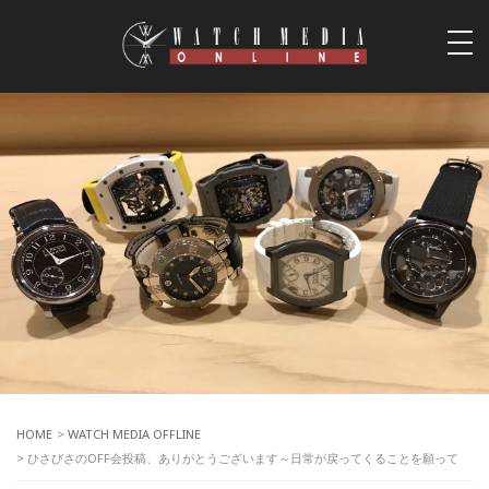
togg
navi
HOME
>
WATCH MEDIA OFFLINE
> ひさびさのOFF会投稿、ありがとうございます～日常が戻ってくることを願って