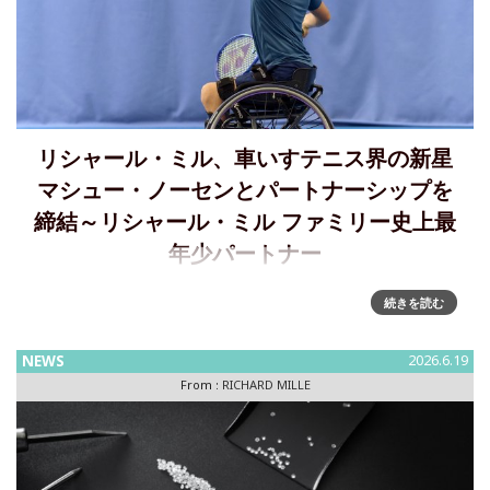
リシャール・ミル、車いすテニス界の新星
マシュー・ノーセンとパートナーシップを
締結～リシャール・ミル ファミリー史上最
年少パートナー
リシャール・ミルとマシュー・ノーセン：車いすテニス界の
続きを読む
新星とパートナーシップを締結リシャール・ミルは、キャリ
アの初期段階にある才能を長年にわたり支援してきました。
NEWS
2026.6.19
シャルル・ルクレールやリルー・ワドゥをはじめ、リシャー
From :
RICHARD MILLE
ル・ミル ヤング