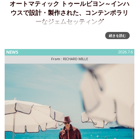
オートマティック トゥールビヨン～インハ
ウスで設計・製作された、コンテンポラリ
ーなジェムセッティング
リシャール・ミル、RM HJ-02 インハウス オートマティック
続きを読む
トゥールビヨンを発表• 4つのカラーファミリーに分かれた、
12点のユニークピース• 自社開発のホワイトゴールド製 自動
NEWS
2026.7.6
巻きトゥールビヨンキャ
From :
RICHARD MILLE