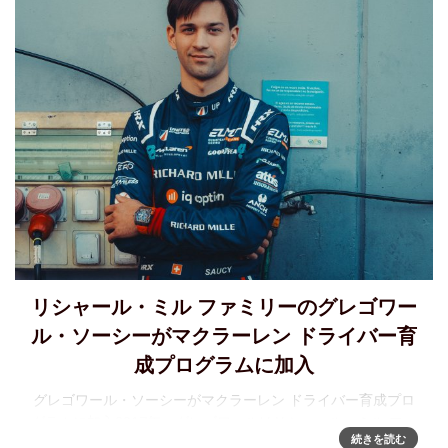
リシャール・ミル ファミリーのグレゴワー
ル・ソーシーがマクラーレン ドライバー育
成プログラムに加入
グレゴワール・ソーシーがマクラーレン ドライバー育成プロ
グラムに加入2017年、グレゴワールはリシャール・ミル ファ
続きを読む
ミリーの一員となりました。リシャール・ミル共同設立者の