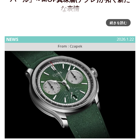
パール」～MOP真珠層(ナクレ)が拓く新た
な表情
ナクレが拓く新たな表情「アンタークティックS アイスクラ
続きを読む
ウド& プロムナードミッドナイトパール」～EXPLORING
NACRE: THE ANTARCTIQUE S ICE CLOUD AND
NEWS
2026.1.22
PROMENADE MIDNIGHT
From :
Czapek