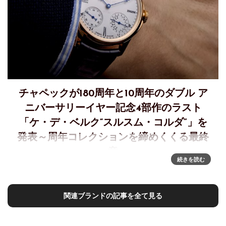
チャペックが180周年と10周年のダブル ア
ニバーサリーイヤー記念4部作のラスト
「ケ・デ・ベルク“スルスム・コルダ”」を
発表～周年コレクションを締めくくる最終
章
続きを読む
チャペック「ケ・デ・ベルク“スルスム・コルダ”」—アニバ
ーサリー・コレクションを締めくくる最終章～CZAPEK QUAI
DES BERGUES ‘SURSUM CORDA’
関連ブランドの記事を全て見る