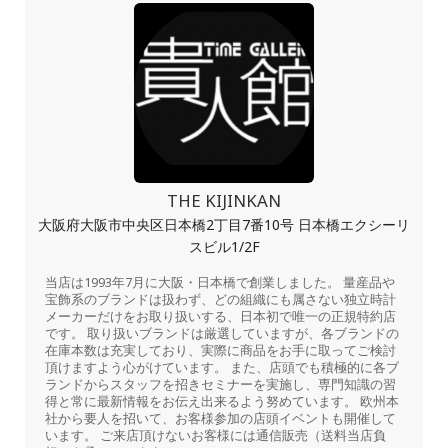
THE KIJINKAN
大阪府大阪市中央区日本橋2丁目7番10号 日本橋エクシーリ
スビル1/2F
当店は1993年7月に大阪・日本橋で創業しました。 量産品や
宝飾系のブランドは扱わず、どの組織にも属さない独立時計
メーカーだけをお取り扱いする、日本初で唯一の正規特約店
です。 取り扱いブランドは厳選していますが、各ブランドの
在庫本数は充実しており、実際に商品をお手に取ってご検討
頂けますよう心がけています。 また、店頭でも積極的に各ブ
ランドからスタッフを招きセミナーを実施し、専門知識の習
得と常に最新情報をお伝え出来るよう努めています。 欧州本
社から要人を招いて、お客様参加の店頭イベントも開催して
います。 ご来店頂けないお客様には通信販売（送料当店負