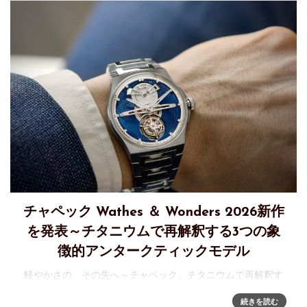
チャペック Wathes ＆ Wonders 2026新作
を発表～チタニウムで再解釈する3つの象
徴的アンタークティックモデル
軽やかさの、その先へ～チャペック、チタニウムで再解釈す
る3つの象徴的アンタークティックモデル重さに関しては常に
続きを読む
議論があります。重厚な時計が手首にしっかりと存在するこ