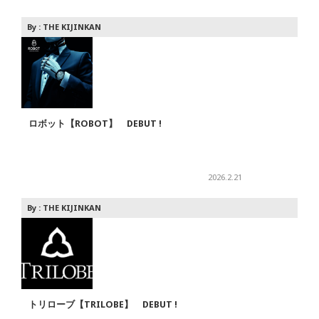
By :
THE KIJINKAN
ロボット【ROBOT】 DEBUT !
2026.2.21
By :
THE KIJINKAN
トリローブ【TRILOBE】 DEBUT !