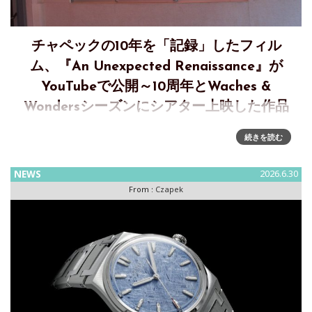
チャペックの10年を「記録」したフィル
ム、『An Unexpected Renaissance』が
YouTubeで公開～10周年とWaches &
Wondersシーズンにシアター上映した作品
去年末のGPHGシーズンに10周年を大々的に祝ったチャペッ
続きを読む
クが、ミニシアターを使い、10年間の「記録」、『An
Unexpected Renaissance』と題した映像作品を公開しまし
NEWS
2026.6.30
た。さらに今年のWatches & Wondersシー
From :
Czapek