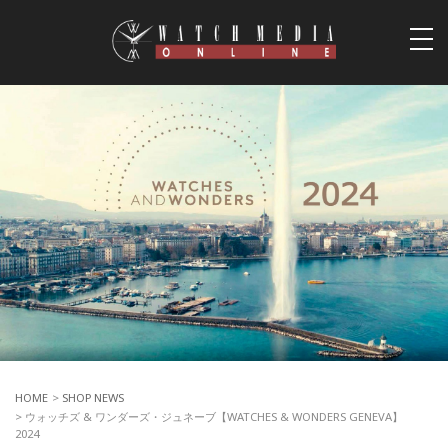
togg
navi
HOME
>
SHOP NEWS
> ウォッチズ & ワンダーズ・ジュネーブ【WATCHES & WONDERS GENEVA】
2024