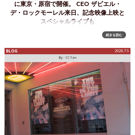
に東京・原宿で開催。 CEO ザビエル・
デ・ロックモーレル来日、記念映像上映と
スペシャルライブも
株式会社ノーブルスタイリングは、スイスの独立系時計ブラ
続きを読む
ンド「Czapek（チャペック）」の復活10周年を記念した特別
イベントを、2026年8月13日（木）、東京・原宿のライブハ
BLOG
2026.7.5
ウス「原宿クロコダイル」にて開催いたします。 当日は、
By :
CC Fan
Czap