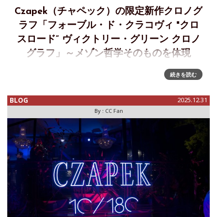
Czapek（チャペック）の限定新作クロノグ
ラフ「フォーブル・ド・クラコヴィ "クロ
スロード” ヴィクトリー・グリーン クロノ
グラフ」～メゾン哲学そのものを体現
「FAUBOURG DE CRACOVIE “CROSSROADS” VICTORY
続きを読む
GREEN CHRONOGRAPH: A CONQUERING COLOR」～フォ
ーブル・ド・クラコヴィ「クロスロード」ヴ
BLOG
2025.12.31
By :
CC Fan