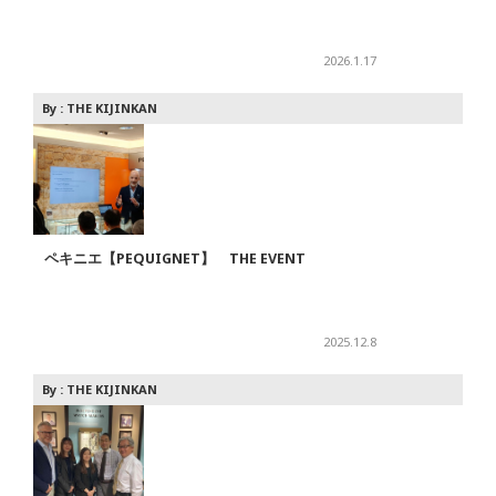
2026.1.17
By :
THE KIJINKAN
ペキニエ【PEQUIGNET】 THE EVENT
2025.12.8
By :
THE KIJINKAN