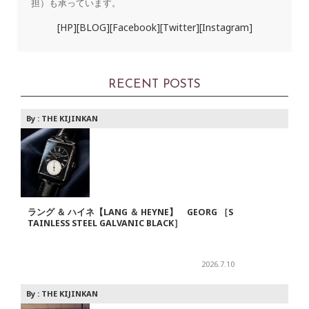
担）も承っています。
[HP]
[BLOG]
[Facebook]
[Twitter]
[Instagram]
RECENT POSTS
By :
THE KIJINKAN
ラング ＆ ハイネ【LANG ＆ HEYNE】 GEORG ［S
TAINLESS STEEL GALVANIC BLACK］
2026.7.10
By :
THE KIJINKAN