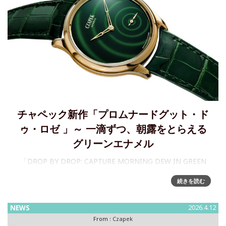
チャペック新作「プロムナードグット・ド
ゥ・ロゼ 」～ 一滴ずつ、朝露をとらえる
グリーンエナメル
「DROP BY DROP: CAPTURE MORNING DEW IN GREEN
ENAMEL」～一滴ずつ、朝露をとらえるグリーンエナメル
続きを読む
Czapek & Cie（チャペック）は、Promenade Goutte de Ros
NEWS
2026.4.12
From :
Czapek