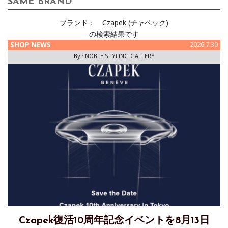
SAME BRAND
ブランド：
Czapek (チャペック)
の検索結果です
SHOP NEWS
2026.7.30
By :
NOBLE STYLING GALLERY
Czapek復活10周年記念イベントを8月13日