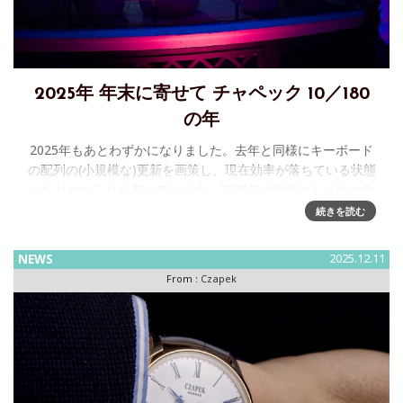
2025年 年末に寄せて チャペック 10／180
の年
2025年もあとわずかになりました。去年と同様にキーボード
の配列の(小規模な)更新を画策し、現在効率が落ちている状態
になりつつこれを書いています。2025年は海外はもはやコロ
ナの話題はなく、普通に行き来できるようにはなりました、
続きを読む
しかし為替が
NEWS
2025.12.11
From :
Czapek