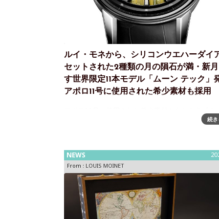
ルイ・モネから、シリコンウエハーダイ
セットされた2種類の月の隕石が満・新月
す世界限定11本モデル「ムーン テック」
アポロ11号に使用された希少素材も採用
アポロ11号に使用された希少素材をあしらう『ムー
続き
ック』を発表 シリコンウエハーダイアルにセット
種類の月の隕石が満・新月を示す世界限定11本 LO
MOINET（ ルイ・モネ）が、『コズミック アー
NEWS
20
From :
LOUIS MOINET