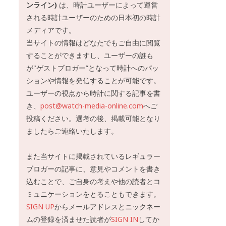
ンライン)
は、時計ユーザーによって運営
される時計ユーザーのための日本初の時計
メディアです。
当サイトの情報はどなたでもご自由に閲覧
することができますし、ユーザーの誰も
が"ゲストブロガー”となって時計へのパッ
ションや情報を発信することが可能です。
ユーザーの視点から時計に関する記事を書
き、
post@watch-media-online.com
へご
投稿ください。選考の後、掲載可能となり
ましたらご連絡いたします。
また当サイトに掲載されているレギュラー
ブロガーの記事に、意見やコメントを書き
込むことで、ご自身の考えや他の読者とコ
ミュニケーションをとることもできます。
SIGN UP
からメールアドレスとニックネー
ムの登録を済ませた読者が
SIGN IN
してか