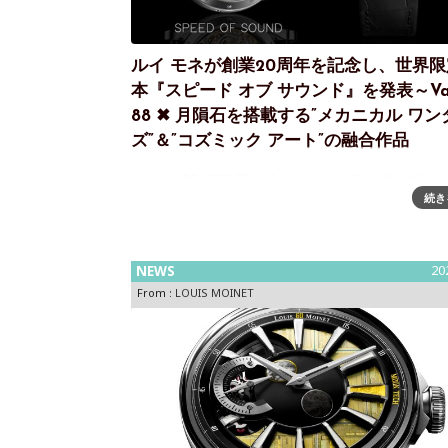
ルイ モネが創業20周年を記念し、世界限
本『スピード オブ サウンド』を発表～Val
88 ✖ 月隕石を搭載する”メカニカル ワン
ズ”＆”コズミック アート”の融合作品
Valjoux 88×月隕石～『メカニカル ワンダーズ』
続き
ミック アート』が融合した創業20周年記念の20
デル2004年創業のスイス高級時計ブランド LOUIS
MOINET（ルイ モネ）が、創業20周年を記念
NEWS
20
From :
LOUIS MOINET