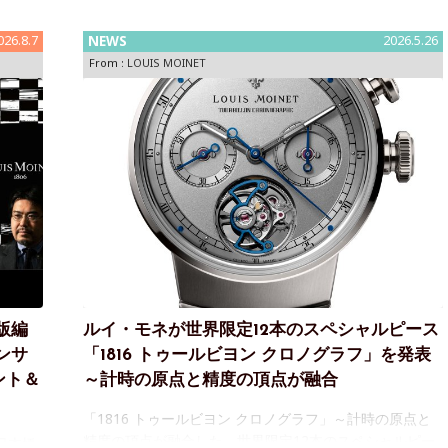
026.8.7
NEWS
2026.5.26
From :
LOUIS MOINET
版編
ルイ・モネが世界限定12本のスペシャルピース
ンサ
「1816 トゥールビヨン クロノグラフ」を発表
ント＆
～計時の原点と精度の頂点が融合
「1816 トゥールビヨン クロノグラフ」～計時の原点と
精度の頂点が融合した、世界限定12本のスペシャルピー
：日本橋