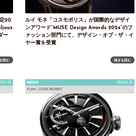
定20
ルイ モネ「コスモポリス」が国際的なデザイ
joux
ンアワード“MUSE Design Awards 2024”のフ
ダー
ァッション部門にて、デザイン・オブ・ザ・イ
ヤー賞を受賞
と『コズ
12種類の隕石をあしらったルイ モネのギネス世界記録認
を読む
続きを読む
本限定モ
定ウォッチ『コスモポリス』が、“MUSE Design Awards
2024”にてファッション部門の最優秀賞を受賞 LOUIS
MOINET（
24.5.25
NEWS
2024.5.25
From :
LOUIS MOINET