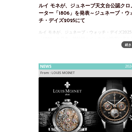
ルイ モネが、ジュネーブ天文台公認クロ
ーター「1806」を発表～ジュネーブ・ウ
チ・デイズ2025にて
ルイ モネが、ジュネーブ・ウォッチ・デイズ202
「1806」を発表～時計師ルイ・モネが世界に名を
た節目の年に由来する、ジュネーブ天文台公認ク
続き
ータースイス高級時計ブランド LOUIS MOINET（
モネ）が、
NEWS
202
From :
LOUIS MOINET