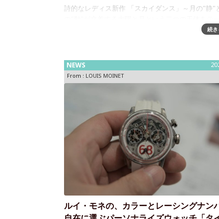
詩的なレディス新作 「スカイダンス」～月の"静"
の"動"が交差する太陽と月という二つの天体をテ
したレディス新作スカイダンスを発表いたします。
続き
位置には月隕石「ドファール 457」と三日月を配
位置には60秒
NEWS
20
From :
LOUIS MOINET
ルイ・モネの、カラーとレーシングナン
自在に選ぶパーソナライズウォッチ「タ