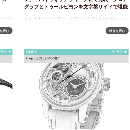
グラフとトゥールビヨンを文字盤サイドで堪能
ンバーを
ルイ モネがドバイウォッチウィークにてインパルション
全パー
チタニウム グリーンを発表クロノグラフとトゥールビヨ
色
ンが融合したマルチコンプリウォッチに、生命を象徴す
を読む
続きを読む
スの世
るグリーンカラーが登場スイス高級時計ブランド LOUIS
MOINET（ ルイ
25.9.19
NEWS
2025.7.10
From :
LOUIS MOINET