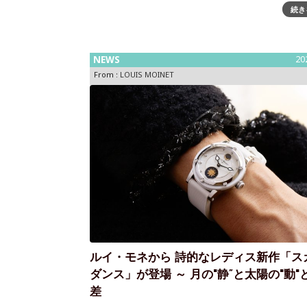
続き
三越本店 本館6階 ウォッチギャラリー / cal.BAR 
8月5日(水)から開催の「第29回日本橋三越ワール
ッチフェア」に合わせて、スイスの時計
NEWS
20
From :
LOUIS MOINET
ルイ・モネから 詩的なレディス新作「ス
ダンス」が登場 ～ 月の"静”と太陽の"動"
差