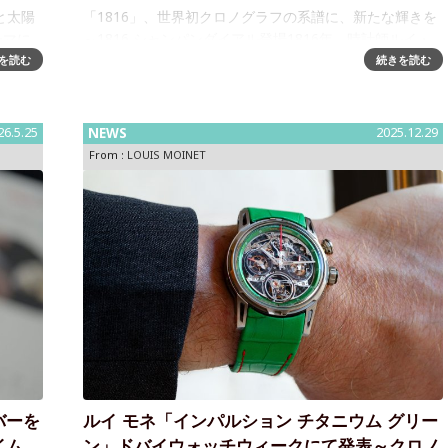
と太陽
「1816」、世界初クロノグラフの系譜に、新たな輝きを
ーマに
～1816 シャンパンダイアル登場1816年、時計師ルイ・
12時
モネが世界初のクロノグラフを完成させました。その歴
を読む
続きを読む
し、6時
史的偉業を現代に蘇らせたコレクション「1816」に、新
たなカラーバリ
26.5.25
NEWS
2025.12.29
From :
LOUIS MOINET
バーを
ルイ モネ「インパルション チタニウム グリー
イム
ン」ドバイウォッチウィークにて発表～クロノ