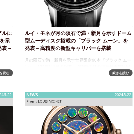
アルに
ルイ・モネが月の隕石で満・新月を示すドーム
を示
型ムーディスク搭載の「ブラック ムーン」を
発表～
発表～高精度の新型キャリバーを搭載
月の隕石で満・新月を示す世界限定60本『ブラック ムー
ン』～122年に1日の誤差、 2種類の月の隕石が正確に回
ン テ
転する高精度の新型キャリバーを搭載 LOUIS MOINET（
を読む
続きを読む
した2
ルイ・モネ）が、『コズミック アート』コレクションよ
UIS
り、『ブラ
ト』コ
24.5.22
NEWS
2024.5.22
From :
LOUIS MOINET