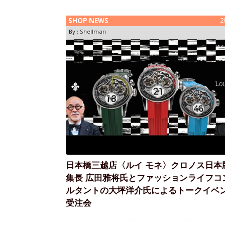
SHOP NEWS
2
By :
Shellman
日本橋三越店〈ルイ モネ〉クロノス日本
集長 広田雅将氏とファッションライフコ
ルタントの大坪洋介氏によるトークイベ
受注会
会期：2026年8月11日(火・祝) 午後3時～会場