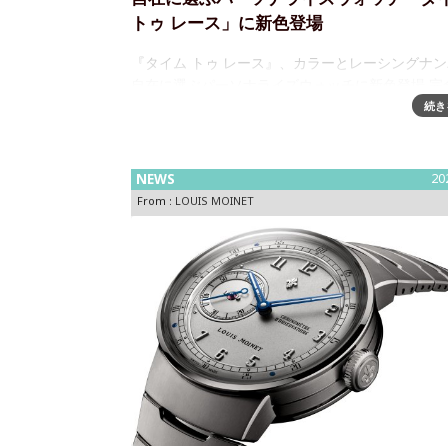
トゥ レース」に新色登場
『タイム トゥ レース』、カラーとレーシングナ
自在に選ぶパーソナライズウォッチに新色登場 完
ソナライズ制を核とするタイム トゥ レースに、新
続き
「「フラッシュ」の2モデルが加わりました。レー
界では、勝敗は一瞬で決まる―
NEWS
20
From :
LOUIS MOINET