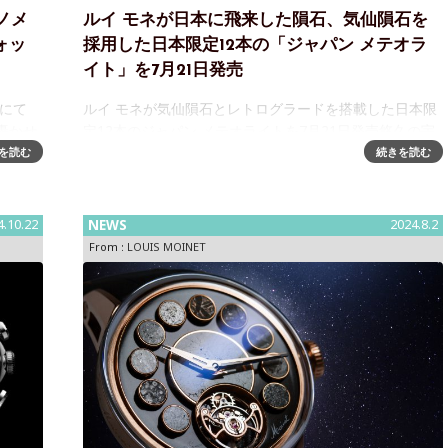
ノメ
ルイ モネが日本に飛来した隕石、気仙隕石を
ォッ
採用した日本限定12本の「ジャパン メテオラ
イト」を7月21日発売
5にて
ルイ モネが気仙隕石とレトログラードを搭載した日本限
轟かせ
定12本のジャパン メテオライトを7月21日発売悠久の宇
ロノメ
宙旅行から日本に飛来した隕石は運命的に時計へと導か
を読む
続きを読む
 ルイ
れ、レトログラードが未来の「時」を刻むスイス高級時
計ブランド LOUIS
4.10.22
NEWS
2024.8.2
From :
LOUIS MOINET