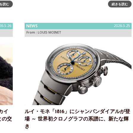
ス 1816年、時計師ルイ・モネは世界で初めて「時間を計
を読む
続きを読む
2026年
測するための機械」としてのクロノグラフを完成させま
ドウォ
した。同じ時代、精度の
26.5.26
NEWS
2026.5.25
From :
LOUIS MOINET
カイ
ルイ・モネ「1816」にシャンパンダイアルが登
との交
場 ～ 世界初クロノグラフの系譜に、新たな輝
き