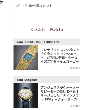
ケ
非公開コメント
2月13日
カ
RECENT POSTS
From :
FREDERIQUE CONSTANT
フレデリック コンスタント
「クラシック マンシェッ
ト」が7月に発売～ターコ
イズ文字盤＋イエローゴー
ルドと、ミントグリーン文
2026.8.2
字盤＋スチールの2モデル
From :
Angelus
アンジェラスがクォーター
リピーターの自社名作をオ
マージュした「ティンクラ
ー 1958』～クォーターの
響き
2026.8.2