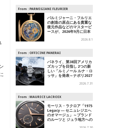
From :
PARMIGIANI FLEURIER
パルミジャーニ・フルリエ
の創造の原点にある貴重な
復元作品などのマスターピ
ースが、2026年9月に日本
を
で初めて特別公開
2026.8.1
れ
From :
OFFICINE PANERAI
パネライ、第38回アメリカ
ン
ズカップを目指し 2つの新
しい「ルミノール ルナ・ロ
に
ッサ」を発表～ナポリ2027
への
2026.7.31
ク
From :
MAURICE LACROIX
モーリス・ラクロア「1975
Legacy ― セニュレジエへ
のオマージュ」～ブランド
のルーツと ジュラ地方への
敬意を込めた500本限定モ
2026.7.30