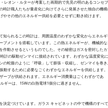
ャン・レオン・ルターが考案した画期的で先見の明のあるコンセ
の時計職人たちが量産化に向けてさらに発展させた独自の機構
げやその他のエネルギー供給を必要とせずに動き続けます。
て知られるこの時計は、周囲温度のわずかな変化からエネルギ
ーブメントを搭載しています。この熱エネルギーが、機械的な
を作動させるというものでした。その秘密はガスを密封したカ
て時計の駆動ゼンマイに接続されています。わずかな温度変化
ンの蛇腹のように「呼吸」して膨張・収縮し、ゼンマイを巻き
に振動するために必要なごくわずかなエネルギーを供給します。
リザーブが供給されます。エネルギー消費量はごくわずかであ
ネルギーは、15Wの白熱電球1個分に過ぎません。
を決定づけています。ガラス キャビネットの中で機構のすべ