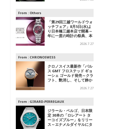
デル
From :
Others
「第29回三越ワールドウォ
ッチフェア」8月5日(水)よ
り日本橋三越本店で開幕～
年に一度の時計の祭典、本
館1階 中央ホールでスペシ
2026.7.27
ャルエキシビジョンも
From :
CHRONOSWISS
クロノスイス最新作「パル
ス GMT フロステッド ギョ
ーシェ ゴールド発売～クラ
フト、艶消し、そして静か
なる主張
2026.7.27
From :
GIRARD-PERREGAUX
ジラール・ペルゴ、日本限
定 30本の「ロレアート タ
ーコイズブルー」をリリー
ス～エナメルダイヤルにタ