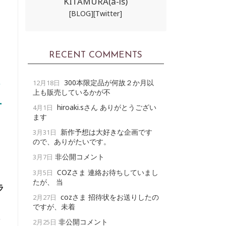
KITAMURA(a-ls)
[BLOG]
[Twitter]
RECENT COMMENTS
レ
300本限定品が何故２か月以
12月18日
上も販売しているかが不
対
hiroaki.sさん ありがとうござい
4月1日
ます
新作予想は大好きな企画です
3月31日
ので、ありがたいです。
非公開コメント
3月7日
COZさま 連絡お待ちしていまし
3月5日
たが、 当
ラ
cozさま 招待状をお送りしたの
2月27日
ですが、未着
非公開コメント
2月25日