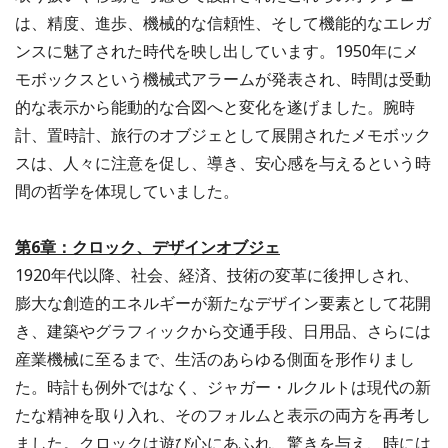
は、精度、進歩、機械的な信頼性、そして機能的なエレガ
ンスに魅了された時代を映し出しています。1950年にメ
モボックスという機械式アラームが発表され、時間は受動
的な表示から能動的な合図へと変化を遂げました。腕時
計、置時計、旅行のオブジェとして展開されたメモボック
スは、人々に注意を促し、導き、安心感を与えるという時
間の哲学を体現していました。
第6章：クロック、デザインオブジェ
1920年代以降、社会、経済、技術の変革に後押しされ、
膨大な創造的エネルギーが新たなデザイン要素として花開
き、建築やグラフィックから交通手段、日用品、さらには
産業機械に至るまで、生活のあらゆる側面を形作りまし
た。時計も例外ではなく、ジャガー・ルクルトは現代の新
たな精神を取り入れ、そのフォルムと表示の両方を再考し
ました。クロックは遊び心にあふれ、驚きを与え、時には