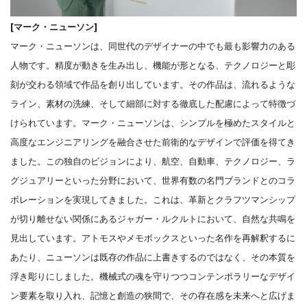
[マーク・ニューソン]
マーク・ニューソンは、同世代のデザイナーの中でも最も影響力のある
人物です。精度が動きを生み出し、機能が形となる、テクノロジーと彫
刻が交わる領域で作品を創り出しています。その作品は、流れるような
ライン、素材の洗練、そして細部に対する徹底した配慮によって特徴づ
けられています。マーク・ニューソンは、シンプルを極めたスタイルと
高度なエンジニアリングを融合させた前衛的なデザインで評価を得てき
ました。この独自のビジョンにより、航空、自動車、テクノロジー、ラ
グジュアリーといった分野において、世界有数の名門ブランドとのコラ
ボレーションを実現してきました。これは、革新とクラフツマンシップ
が切り離せない関係にあるジャガー・ルクルトにおいて、自然な共鳴を
見出しています。アトモスやメモボックスといった名作を再解釈するに
あたり、ニューソンは既存の作品に上書きするのではなく、その本質を
浮き彫りにしました。機械式の魂を守りつつコンテンポラリーなデザイ
ン要素を取り入れ、記憶と創造の狭間で、その存在感を未来へと広げま