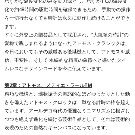
わずかな温度変化のみを動力源とし、わずか1℃の温度変
化で約48時間の駆動時間を確保できるため、手動での操作
を一切行わなくても時計は永久に動作し続けることができ
ます。
すぐに外交上の贈答品として採用され、“大統領の時計”の
愛称で親しまれるようになったアトモス・クラシックは、
今日においてもその威厳ある後継機として、アトモスを威
信、不変性、そして 永続的な精度の象徴へと導いたタイ
ムレスなデザインコードを今に伝えています。
第2章：アトモス、メティエ・ラールTM
精巧な機構と、環状振子の魅惑的なほどゆったりとした動
きを備えたアトモス・クロックは、単なる計時の枠を超え
ています。アールデコ時代の優雅なミニマリズムに根ざし
つつも絶えず進化を続ける芸術作品として、それは芸術的
表現のための自然なキャンバスになっています。