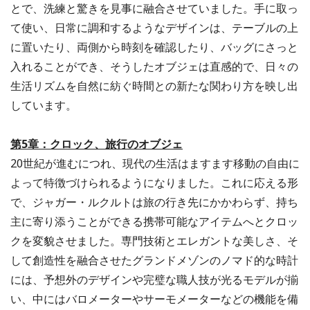
とで、洗練と驚きを見事に融合させていました。手に取っ
て使い、日常に調和するようなデザインは、テーブルの上
に置いたり、両側から時刻を確認したり、バッグにさっと
入れることができ、そうしたオブジェは直感的で、日々の
生活リズムを自然に紡ぐ時間との新たな関わり方を映し出
しています。
第5章：クロック、旅行のオブジェ
20世紀が進むにつれ、現代の生活はますます移動の自由に
よって特徴づけられるようになりました。これに応える形
で、ジャガー・ルクルトは旅の行き先にかかわらず、持ち
主に寄り添うことができる携帯可能なアイテムへとクロッ
クを変貌させました。専門技術とエレガントな美しさ、そ
して創造性を融合させたグランドメゾンのノマド的な時計
には、予想外のデザインや完璧な職人技が光るモデルが揃
い、中にはバロメーターやサーモメーターなどの機能を備