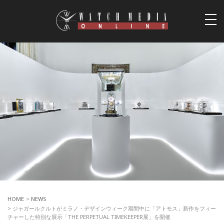
togg
navi
HOME
>
NEWS
> ジャガールクルトがミラノ・デザインウィーク期間中に「アトモス」新作をフィー
チャーした特別な展示「THE PERPETUAL TIMEKEEPER展」を開催