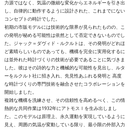
力源ではなく、気温の微細な変化からエネルギーを引き出
し、自律的に動作するように設計された、これまでにない
コンセプトの時計でした。
初期の市販モデルには技術的な限界が見られたものの、こ
の発明が秘める可能性は依然として否定できないものでし
た。ジャック＝ダヴィド・ルクルトは、その発明がどれほ
ど素晴らしいものであっても、機構を完全に実用化するに
は並外れた時計づくりの技術が必要であることに気づきま
した。彼はその詩的な力と機械的な可能性を見出し、ルタ
ーをルクルト社に招き入れ、先見性あふれる発明と 高度
な時計づくりの専門技術を融合させたコラボレーションを
開始しました。
複雑な機構を洗練させ、その信頼性を高めるべく、この情
熱的な共同作業は1932年にアトモスⅠを生み出しまし
た。このモデルは原理上、永久運動を実現しているように
見え、周囲の気温が変動している限り、最小限の外部入力