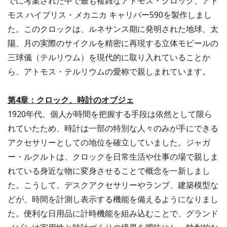
でに考案された中で最も複雑なアトモス・クロック、アト
モス ハイブリス・メカニカ キャリバー590を製作しまし
た。このクロックは、ルネサンス期に発明された地球、太
陽、月の実際のサイクルを精密に再現する立体モビールの
三球儀（テルリウム）を現代的に取り入れていることか
ら、アトモス・テルリウムの愛称で親しまれています。
第4章：クロック、時計のオブジェ
1920年代、個人が時間を把握する手段は依然として限ら
れていたため、時計は一部の特別な人々のみが手にできる
アクセサリーとしての地位を確立していました。ジャガ
ー・ルクルトは、クロックを日常生活や仕事の場で親しま
れている身近な物に変身させることで概念を一新しまし
た。こうして、デスクアクセサリーやランプ、建築模型な
どが、時間を計測し表示する機能を備えるようになりまし
た。便利な日用品に計時機能を組み込むことで、グランド