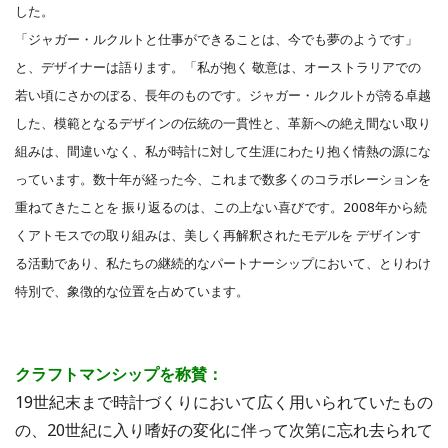
した。
「ジャガー・ルクルトと仕事ができることは、今でも夢のようです」
と、デザイナーは語ります。「私が抱く 敬意は、オーストラリアでの
若い頃にさかのぼる、長年のものです。ジャガー・ルクルトが誇る卓越
した、模範となるデザインの伝統の一貫性と、革新への絶え間ない取り
組みは、間違いなく、私が時計に対して生涯にわたり抱く情熱の源にな
っています。数十年が経った今、これまで数多くのコラボレーションを
重ねてきたことを 振り返るのは、この上ない喜びです。2008年から続
くアトモスでの取り組みは、美しく再解釈されたモデルを デザインす
る活動であり、私たちの継続的なパートナーシップにおいて、とりわけ
特別で、象徴的な位置を占めています。
クラフトマンシップを称賛：
19世紀末まで時計づくりにおいて広く用いられていたもの
の、20世紀に入り嗜好の変化に伴って次第に忘れ去られて