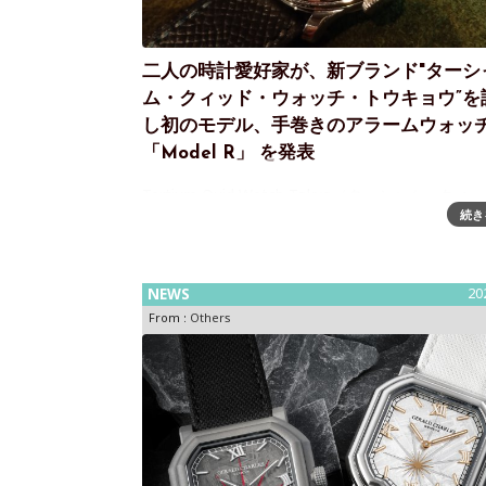
二人の時計愛好家が、新ブランド"ターシ
ム・クィッド・ウォッチ・トウキョウ”を
し初のモデル、手巻きのアラームウォッ
「Model R」 を発表
Tertium Quid Watch Tokyo（ターシャム・ク
続き
ォッチ・トウキョウ）より、ブランド初のモデル
きのアラームウォッチ＜Model R＞を発表約30年
り時計を趣味として親しみ、時計専門媒体での執
も持
NEWS
20
From :
Others