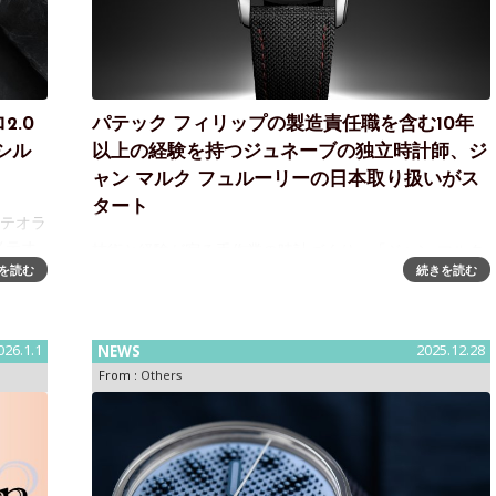
.0
パテック フィリップの製造責任職を含む10年
シル
以上の経験を持つジュネーブの独立時計師、ジ
ャン マルク フュルーリーの日本取り扱いがス
タート
メテオラ
メテオ
技術と経験が宿る手作業の時計づくり、「ジャン マルク
26年
を読む
続きを読む
フュルーリー」の正規取り扱いを開始～2020年に創業し
表しま
たジュネーブの独立時計師ブランド2026年1月より、ス
イス・ジュネーブの独立時計師ブランド「ジャン マルク
フュルーリー（Jean-
026.1.1
NEWS
2025.12.28
From :
Others