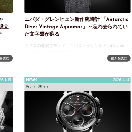
ャ
ニバダ・グレンヒェン新作腕時計 「Antarctic
設立
Diver Vintage Aquamar」～忘れ去られてい
チ
た文字盤が蘇る
スイスの老舗ブランド「ニバダ・グレンヒェン(Nivada
Grenchen)」の新作腕時計 ～忘れ去られていた文字盤が
ィッド・ウ
蘇る「Antarctic Diver Vintage Aquamar」発売ウォッチ
を読む
続きを読む
、手巻
セレクトショップ「H°M&rsq
にわた
筆実績
26.1.15
NEWS
2026.1.14
From :
Others