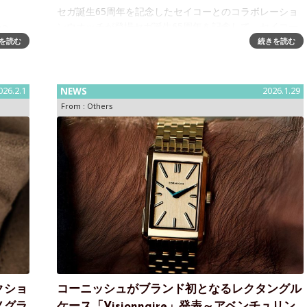
セガ誕生65周年を記念したセイコーとのコラボレーショ
ンウオッチが登場セガ誕生65周年を記念して、セイコー
RO
とのコラボレーションウオッチの発売が決定しました。
を読む
続きを読む
2026年2月6日（金）より、ECサイト「セガストア オン
保護協
ライン」での予約受付を開始し
026.2.1
NEWS
2026.1.29
From :
Others
クショ
コーニッシュがブランド初となるレクタングル
ノグラ
ケース「Visionnaire」発表～アベンチュリン