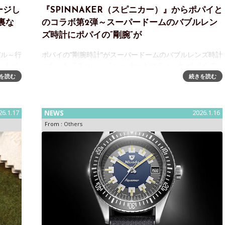
ージし
『SPINNAKER（スピニカー）』からポパイと
裏な
のコラボ第2弾～スーパードームのバブルレン
ズ時計にポパイの”剛腕”が
デル～行
ポパイの”剛腕時計”がスーパードームのバブルレンズ時計
ったベ
になった『チャレンジャー オートマティック ポパイ ア
で、銀
ンカーアームズ リミテッドエディション』発売～ポパイ
を読む
続きを読む
ムを提
の挑戦心を表現したコラボ第2弾海とともに生きるスピニ
カー
26.1.17
NEWS
2026.1.16
From :
Others