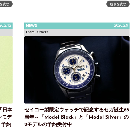
るコンセ
ザイナー小林一毅氏による特別なBOXに包まれた「新し
を読む
続きを読む
ンスツル
い一歩」に寄り添う一品アイア株式会社が運営するレデ
ィースアパレルブランド「LO
26.2.12
NEWS
2026.2.9
From :
Others
✖「日本
セイコー製限定ウォッチで記念するセガ誕生65
ンモデ
周年～「Model Black」と「Model Silver」の
り予約
2モデルの予約受付中