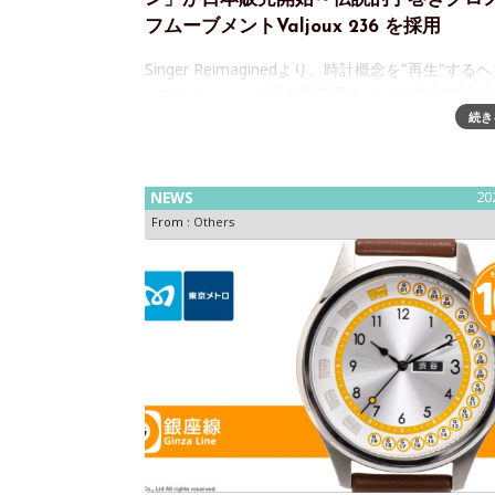
フムーブメントValjoux 236 を採用
Singer Reimaginedより、時計概念を"再生"する
ジコレクションが日本販売開始 スイス独立時計ブ
Singer Reimagined（シンガー・リイマジン） 
続き
計の概念を"再生"するHeritage Coll
NEWS
20
From :
Others