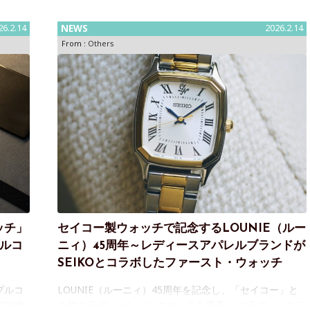
26.2.14
NEWS
2026.2.14
From :
Others
ッチ」
セイコー製ウォッチで記念するLOUNIE（ルー
プルコ
ニィ）45周年～レディースアパレルブランドが
SEIKOとコラボしたファースト・ウォッチ
プルコ
LOUNIE（ルーニィ）45周年を記念し、「セイコー」と
26年
の初コラボレーション ウオッチを発売 ～グラフィックデ