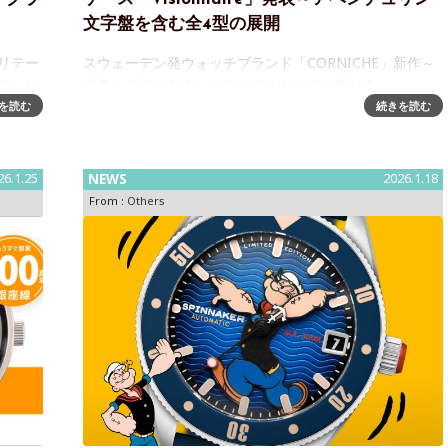
文字盤を含む全4型の展開
ヘリテー
スウェーデン発ウォッチブランド「CORNICHE」新作～
ランド
ブランド初となるレクタングルケースで魅せる
より、時
「Visionnaire」を アベンチュリン文字盤を含む全4型で
を読む
続きを読む
発売スウェーデン発「CORNICHE（コーニッシュ）」か
ら、ブランド初のレクタ
26.1.25
NEWS
2026.1.18
From :
Others