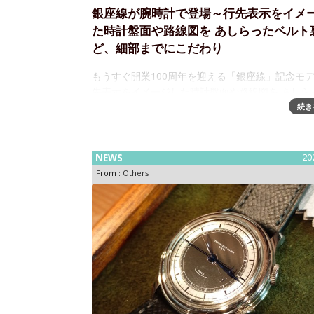
銀座線が腕時計で登場～行先表示をイメ
た時計盤面や路線図を あしらったベルト
ど、細部までにこだわり
もうすぐ開業100周年を迎える「銀座線」記念モ
先表示をイメージした時計盤面や路線図を あしら
ルト裏など、細部まで こだわりあふれるデザイン
続き
座線が腕時計に様々なコラボファッションアイテ
案する「SuperGroupie
NEWS
20
From :
Others