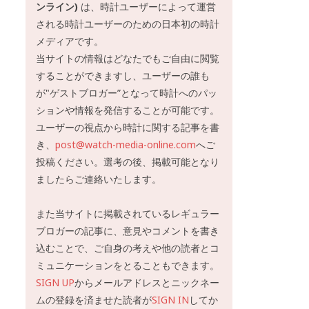
ンライン)
は、時計ユーザーによって運営
される時計ユーザーのための日本初の時計
メディアです。
当サイトの情報はどなたでもご自由に閲覧
することができますし、ユーザーの誰も
が"ゲストブロガー”となって時計へのパッ
ションや情報を発信することが可能です。
ユーザーの視点から時計に関する記事を書
き、
post@watch-media-online.com
へご
投稿ください。選考の後、掲載可能となり
ましたらご連絡いたします。
また当サイトに掲載されているレギュラー
ブロガーの記事に、意見やコメントを書き
込むことで、ご自身の考えや他の読者とコ
ミュニケーションをとることもできます。
SIGN UP
からメールアドレスとニックネー
ムの登録を済ませた読者が
SIGN IN
してか