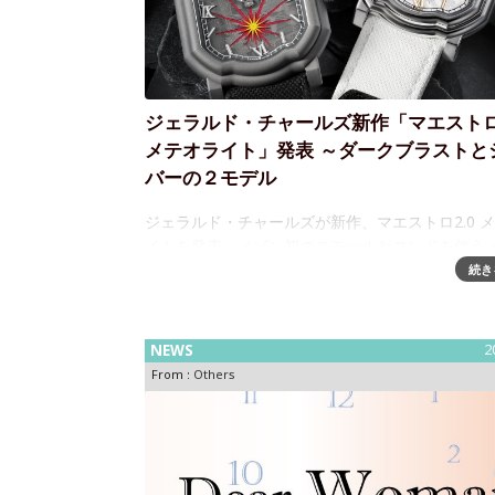
ジェラルド・チャールズ新作「マエストロ2
メテオライト」発表 ～ダークブラストと
バーの２モデル
ジェラルド・チャールズが新作、マエストロ2.0 
イトを発表～メゾン初のスモールセコンドを伴う
ライトタイムピースジェラルド・チャールズは、20
続き
の新作として、マエストロ 2.0 メテオライトを発
した。これは、象徴的なマ
NEWS
2
From :
Others