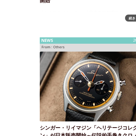
開始
「かえるのピクルス」×「日本自然保護協会」×“P
続き
TREK”のトリプルコラボレーションモデル 『PRJ-
B001NJ』 2026年3月1日より予約開始日本自然
会（以下、NACS-J）
NEWS
2
From :
Others
シンガー・リイマジン「ヘリテージコレ
ン」が日本販売開始～伝説的手巻きクロ