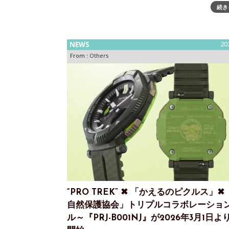
2月11日（水）より発売株式会社ジュンが運営す
続き
プトストア「V.A.（ヴイエー）」は、セイコーイ
株式会社、藤原ヒ
NEWS
20
From :
Others
“PRO TREK” ✖ 「かえるのピクルス」
自然保護協会」トリプルコラボレーショ
ル～『PRJ-B001NJ』が2026年3月1日よ