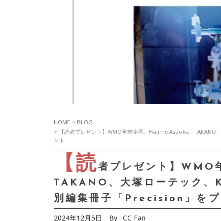
HOME
>
BLOG
> 【読者プレゼント】WMO年末企画、Hajime Asaoka、TAKAN
ント
【読
者プレゼント】WMO年末
TAKANO、大塚ローテック、
別編集冊子「Precision」を
2024年12月5日
By :
CC Fan