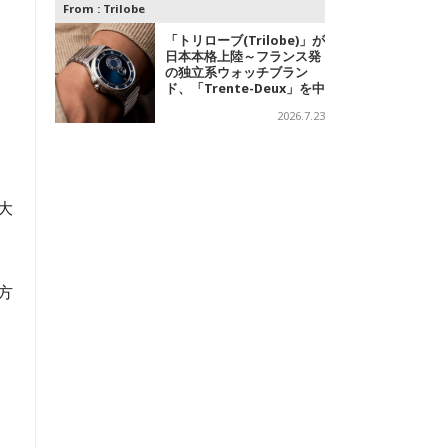
From :
Trilobe
「トリローブ(Trilobe)」が
日本本格上陸～フランス発
の独立系ウォッチブラン
ド、「Trente-Deux」を中
心に、針を持たない時計を
2026.7.23
展開
大
方