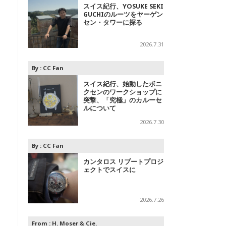
スイス紀行、YOSUKE SEKI
GUCHIのルーツをヤーゲン
セン・タワーに探る
2026.7.31
By :
CC Fan
スイス紀行、始動したボニ
クセンのワークショップに
突撃、「究極」のカルーセ
ルについて
2026.7.30
By :
CC Fan
カンタロス リブートプロジ
ェクトでスイスに
2026.7.26
From :
H. Moser & Cie.