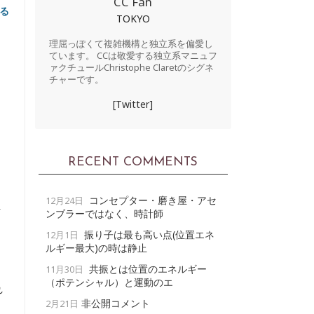
CC Fan
る
TOKYO
理屈っぽくて複雑機構と独立系を偏愛し
ています。 CCは敬愛する独立系マニュフ
ァクチュールChristophe Claretのシグネ
チャーです。
[Twitter]
RECENT COMMENTS
コンセプター・磨き屋・アセ
12月24日
計
ンブラーではなく、時計師
し
振り子は最も高い点(位置エネ
12月1日
ルギー最大)の時は静止
共振とは位置のエネルギー
11月30日
（ポテンシャル）と運動のエ
れ
非公開コメント
2月21日