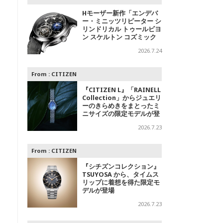
Hモーザー新作「エンデバ
、
ー・ミニッツリピーター シ
リンドリカル トゥールビヨ
ン スケルトン コズミック
レイン」～光の中に浮かび
2026.7.24
上がる精密機械
From :
CITIZEN
『CITIZEN L』「RAINELL
Collection」からジュエリ
ーのきらめきをまとったミ
ニサイズの限定モデルが登
場
2026.7.23
From :
CITIZEN
『シチズンコレクション』
TSUYOSA から、タイムス
リップに着想を得た限定モ
デルが登場
2026.7.23