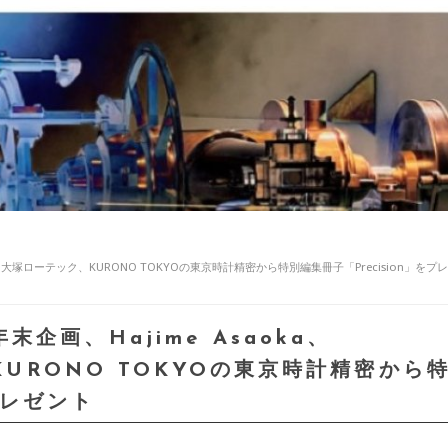
O、大塚ローテック、KURONO TOKYOの東京時計精密から特別編集冊子「Precision」をプ
企画、Hajime Asaoka、
KURONO TOKYOの東京時計精密から
プレゼント