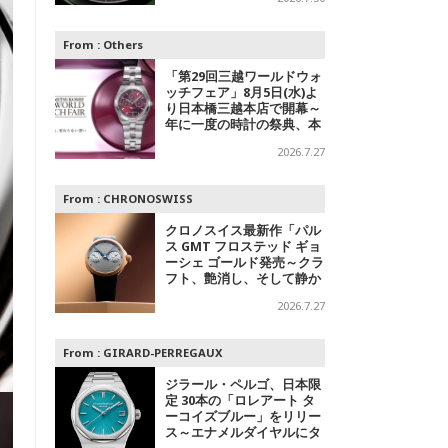
デル
From :
Others
「第29回三越ワールドウォ
ッチフェア」8月5日(水)よ
り日本橋三越本店で開幕～
年に一度の時計の祭典、本
館1階 中央ホールでスペシ
2026.7.27
ャルエキシビジョンも
From :
CHRONOSWISS
クロノスイス最新作「パル
ス GMT フロステッド ギョ
ーシェ ゴールド発売～クラ
フト、艶消し、そして静か
なる主張
2026.7.27
From :
GIRARD-PERREGAUX
ジラール・ペルゴ、日本限
定 30本の「ロレアート タ
ーコイズブルー」をリリー
ス～エナメルダイヤルにタ