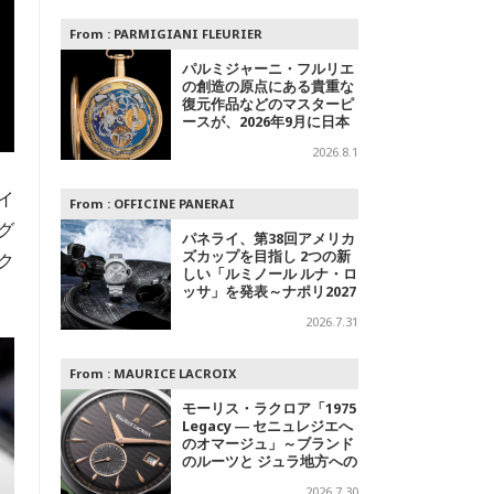
From :
PARMIGIANI FLEURIER
パルミジャーニ・フルリエ
の創造の原点にある貴重な
復元作品などのマスターピ
ースが、2026年9月に日本
で初めて特別公開
2026.8.1
イ
From :
OFFICINE PANERAI
グ
パネライ、第38回アメリカ
ズカップを目指し 2つの新
ク
しい「ルミノール ルナ・ロ
ッサ」を発表～ナポリ2027
への
2026.7.31
From :
MAURICE LACROIX
モーリス・ラクロア「1975
Legacy ― セニュレジエへ
のオマージュ」～ブランド
のルーツと ジュラ地方への
敬意を込めた500本限定モ
2026.7.30