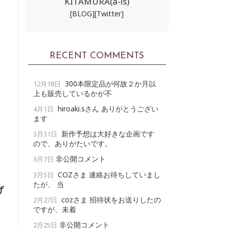
KITAMURA(a-ls)
[BLOG]
[Twitter]
RECENT COMMENTS
300本限定品が何故２か月以
12月18日
上も販売しているかが不
・
hiroaki.sさん ありがとうござい
4月1日
ます
新作予想は大好きな企画です
3月31日
ので、ありがたいです。
非公開コメント
3月7日
COZさま 連絡お待ちしていまし
3月5日
たが、 当
げ
cozさま 招待状をお送りしたの
2月27日
ですが、未着
非公開コメント
2月25日