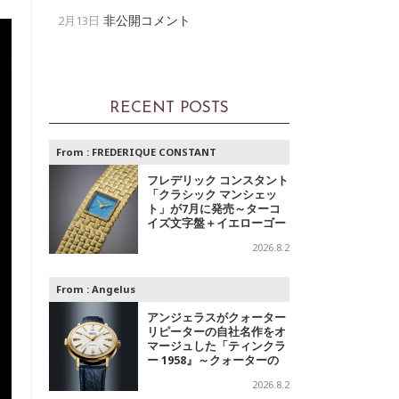
非公開コメント
2月13日
RECENT POSTS
From :
FREDERIQUE CONSTANT
フレデリック コンスタント
「クラシック マンシェッ
ト」が7月に発売～ターコ
イズ文字盤＋イエローゴー
ルドと、ミントグリーン文
2026.8.2
字盤＋スチールの2モデル
From :
Angelus
アンジェラスがクォーター
リピーターの自社名作をオ
マージュした「ティンクラ
ー 1958』～クォーターの
響き
2026.8.2